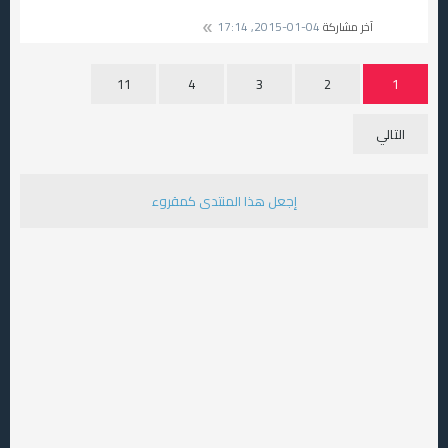
آخر مشاركة
04-01-2015, 17:14
11
4
3
2
1
التالي
إجعل هذا المنتدى كمقروء