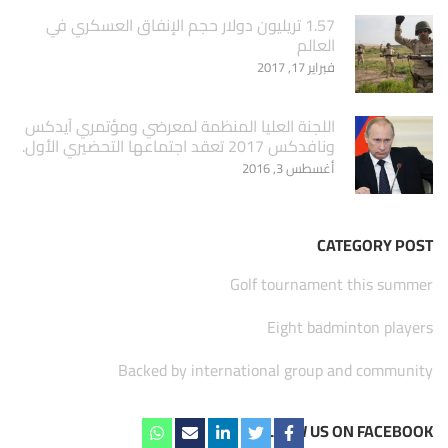
1.57 تريليون دولار حجم الإنفاق العسكري في
العالم
فبراير 17, 2017
اللجنة العليا المنظمة لمعرضي ومؤتمري آيدكس
ونافدكس 2017 تعقد اجتماعها التحضيري الأول.
أغسطس 3, 2016
CATEGORY POST
Golf tournament this summer
Eight badminton players
Backed by international group and community
FOLLOW US ON FACEBOOK