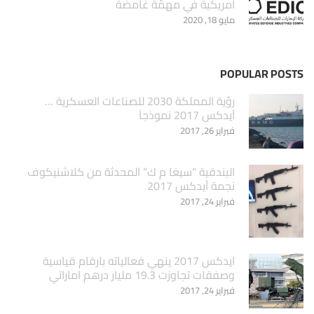
أمريكية في مهمّة غامضة
مايو 18, 2020
POPULAR POSTS
‏رؤية المملكة 2030 للصناعات العسكرية …
آيدكس 2017 نموذجاَ
فبراير 26, 2017
البندقية “سيغا م ك” المحدثة من كلاشنيكوف
نجمة آيدكس 2017
فبراير 24, 2017
ايدكس 2017 ينهي فعالياته بارقام قياسية
وصفقات تجاوزت 19.3 مليار درهم اماراتي
فبراير 24, 2017