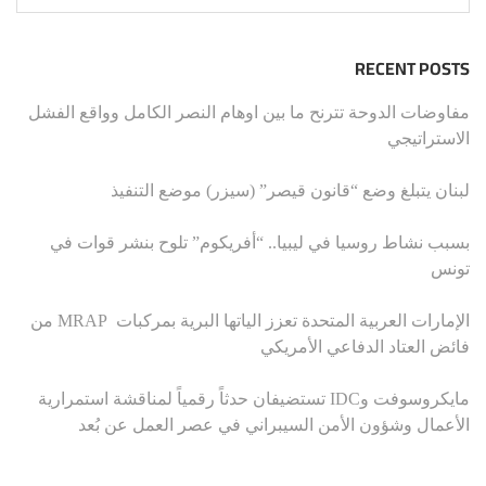
RECENT POSTS
مفاوضات الدوحة تترنح ما بين اوهام النصر الكامل وواقع الفشل
الاستراتيجي
لبنان يتبلغ وضع “قانون قيصر” (سيزر) موضع التنفيذ
بسبب نشاط روسيا في ليبيا.. “أفريكوم” تلوح بنشر قوات في
تونس
الإمارات العربية المتحدة تعزز الياتها البرية بمركبات MRAP من
فائض العتاد الدفاعي الأمريكي
مايكروسوفت وIDC تستضيفان حدثاً رقمياً لمناقشة استمرارية
الأعمال وشؤون الأمن السيبراني في عصر العمل عن بُعد