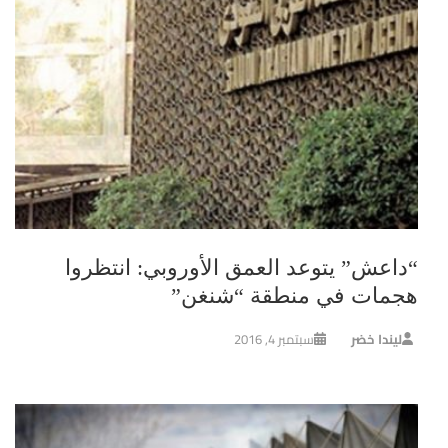
“داعش” يتوعد العمق الأوروبي: انتظروا
هجمات في منطقة “شنغن”
ليندا خضر
سبتمبر 4, 2016