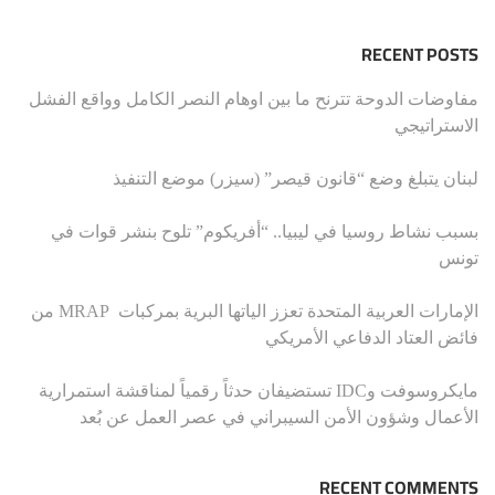
RECENT POSTS
مفاوضات الدوحة تترنح ما بين اوهام النصر الكامل وواقع الفشل
الاستراتيجي
لبنان يتبلغ وضع “قانون قيصر” (سيزر) موضع التنفيذ
بسبب نشاط روسيا في ليبيا.. “أفريكوم” تلوح بنشر قوات في
تونس
الإمارات العربية المتحدة تعزز الياتها البرية بمركبات MRAP من
فائض العتاد الدفاعي الأمريكي
مايكروسوفت وIDC تستضيفان حدثاً رقمياً لمناقشة استمرارية
الأعمال وشؤون الأمن السيبراني في عصر العمل عن بُعد
RECENT COMMENTS