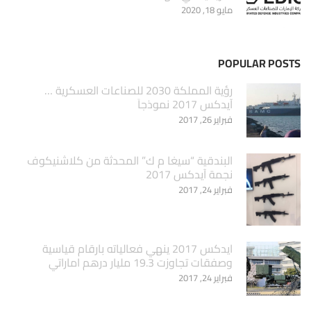
مايو 18, 2020
POPULAR POSTS
‏رؤية المملكة 2030 للصناعات العسكرية …
آيدكس 2017 نموذجاَ
فبراير 26, 2017
البندقية “سيغا م ك” المحدثة من كلاشنيكوف
نجمة آيدكس 2017
فبراير 24, 2017
ايدكس 2017 ينهي فعالياته بارقام قياسية
وصفقات تجاوزت 19.3 مليار درهم اماراتي
فبراير 24, 2017