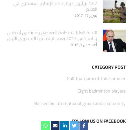
1.57 تريليون دولار حجم الإنفاق العسكري في
العالم
فبراير 17, 2017
اللجنة العليا المنظمة لمعرضي ومؤتمري آيدكس
ونافدكس 2017 تعقد اجتماعها التحضيري الأول.
أغسطس 3, 2016
CATEGORY POST
Golf tournament this summer
Eight badminton players
Backed by international group and community
FOLLOW US ON FACEBOOK