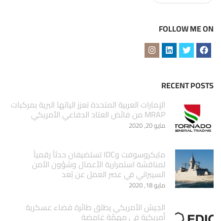
FOLLOW ME ON
RECENT POSTS
الإمارات العربية المتحدة تعزز الياتها البرية بمركبات
MRAP من فائض العتاد الدفاعي الأمريكي
مايو 20, 2020
مايكروسوفت وIDC تستضيفان حدثاً رقمياً
لمناقشة استمرارية الأعمال وشؤون الأمن
السيبراني في عصر العمل عن بُعد
مايو 18, 2020
الجيش الأمريكي يطلق طائرة فضاء عسكرية
أمريكية في مهمّة غامضة