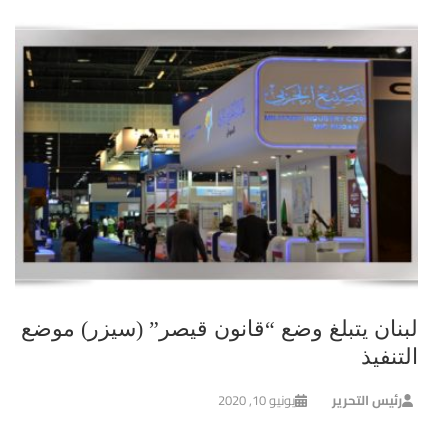
لبنان يتبلغ وضع “قانون قيصر” (سيزر) موضع
التنفيذ
رئيس التحرير
يونيو 10, 2020