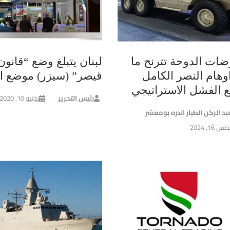
ضات الدوحة تترنح ما
لبنان يتبلغ وضع “قانون
وهام النصر الكامل
قيصر” (سيزر) موضع ال
ع الفشل الاستراتيجي
رئيس التحرير
يونيو 10, 2020
يد الركن الطيار اندره بومعشر
16, 2024