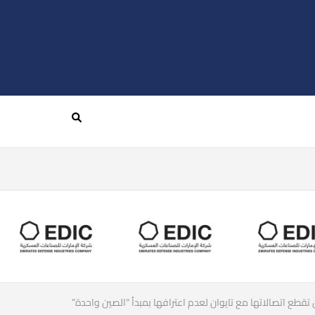
تقطع اتصالاتها مع تايوان لعدم اعترافها بمبدأ “الصين واحدة”