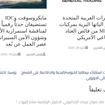
رات العربية المتحدة
مايكروسوفت وIDC
الياتها البرية بمركبات
تستضيفان حدثاً رقمياً
MRAP من فائض العتاد
لمناقشة استمرارية الأ
اعي الأمريكي
وشؤون الأمن السيبران
عصر العمل عن بُعد
 التحرير
مايو 20, 2020
رئيس التحرير
مايو 18, 2020
ح
ت استفتاء بريطانيا الجيوستراتيجية والدفاعية على المسرح
روسيا: اختبار
الات
اتي الاوروبي
تعليقاً
 نشر عنوان بريدك الإلكتروني.
الحقول الإلزامية مشار إليها بـ
*