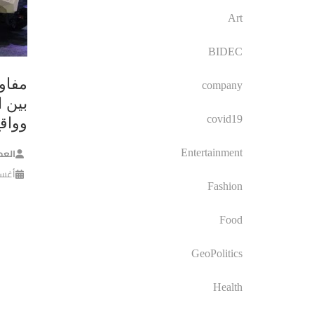
Art
BIDEC
مفاو
company
بين ا
covid19
وواق
العم
Entertainment
أغسطس 
Fashion
Food
GeoPolitics
Health