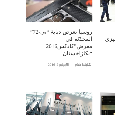
روسيا تعرض دبابة “تي-72”
يزي
المحدّثة في
معرض”كادكس2016
“بكازاخستان
ليندا خضر
يونيو 2, 2016