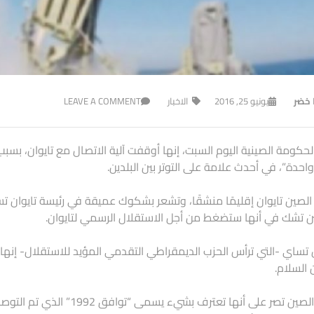
ا خضر
يونيو 25, 2016
الاخبار
LEAVE A COMMENT
لحكومة الصينية اليوم السبت، إنها أوقفت آلية الاتصال مع تايوان، بسب
احدة”، في أحدث علامة على التوتر بين البلدين.
 الصين تايوان إقليمًا منشقًا، وتشعر بشكوك عميقة في رئيسة تايوان ت
ن تشك في أنها ستضغط من أجل الاستقلال الرسمي لتايوان.
تساي -التي ترأس الحزب الديمقراطي التقدمي المؤيد للاستقلال- إنها تر
السلام.
ولكن الصين تصر على أنها تعتر