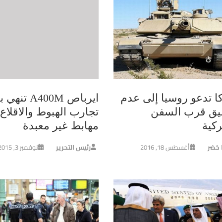
كا تدعو روسيا إلى عدم
ايرباص A400M ت
ليق قرب السفن
تجارب الهبوط والاقلاع
ركية
مهابط غير معبدة
ا خضر
أغسطس 18, 2016
رئيس التحرير
نوفمبر 3, 2015