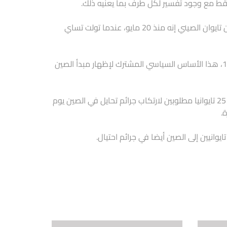
قط مع وجود تفسير لكل طرف بما يعنيه ذلك.
وفي بيان مقتضب نشرته وكالة أنباء الصين الجديدة (شينخوا) قال مكتب شئون تايوان الصيني إنه منذ 20 مايو، عندما تولت تساي
وقال المتحدث آن فينغ شان: “نظرًا لعدم اعتراف الجانب التايواني بتوافق 1992، هذا الأساس السياسي المشترك لإظهار مبدأ الصين
وجاء هذا الإعلان في الوقت الذي أبدت فيه تايوان غضبها من ترحيل كمبوديا 25 تايوانيا مطلوبين لارتكاب جرائم تحايل في الصين يوم
.
وانيين إلى الصين أيضا في جرائم احتيال.