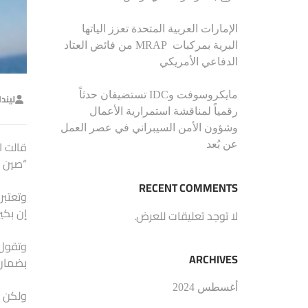
الإمارات العربية المتحدة تعزز الياتها
البرية بمركبات MRAP من فائض العتاد
الدفاعي الأمريكي
مايكروسوفت وIDC تستضيفان حدثاً
ليند
رقمياً لمناقشة استمرارية الأعمال
وشؤون الأمن السيبراني في عصر العمل
قالت ا
عن بُعد
“صين و
RECENT COMMENTS
وتعتبر
إن بكي
لا توجد تعليقات للعرض.
وتقول 
ARCHIVES
بضمان 
أغسطس 2024