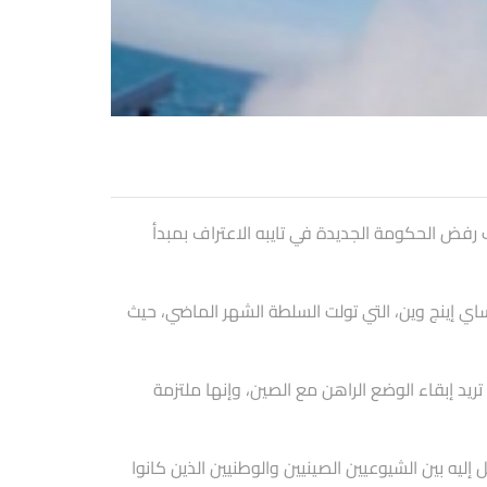
ب رفض الحكومة الجديدة في تايبه الاعتراف بمبدأ
ساي إينج وين، التي تولت السلطة الشهر الماضي، حيث
يد إبقاء الوضع الراهن مع الصين، وإنها ملتزمة
ف بشيء يسمى “توافق 1992” الذي تم التوصل إليه بين الشيوعيين الصينيين والوطنيين الذين كانوا