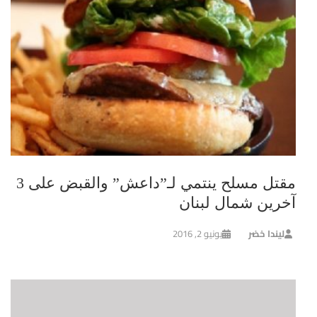
مقتل مسلح ينتمي لـ”داعش” والقبض على 3
آخرين شمال لبنان
ليندا خضر
يونيو 2, 2016