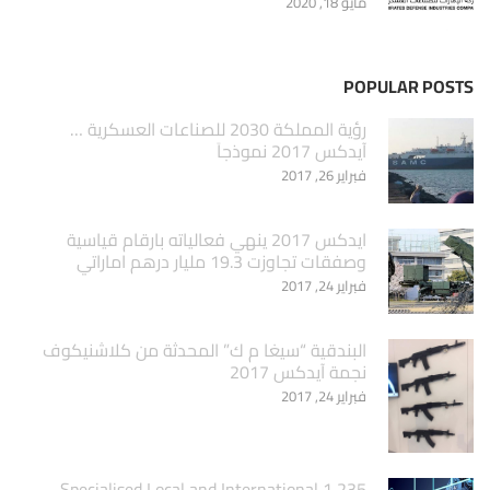
مايو 18, 2020
POPULAR POSTS
‏رؤية المملكة 2030 للصناعات العسكرية …
آيدكس 2017 نموذجاَ
فبراير 26, 2017
ايدكس 2017 ينهي فعالياته بارقام قياسية
وصفقات تجاوزت 19.3 مليار درهم اماراتي
فبراير 24, 2017
البندقية “سيغا م ك” المحدثة من كلاشنيكوف
نجمة آيدكس 2017
فبراير 24, 2017
1,235 Specialised Local and International