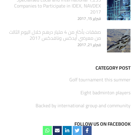
Companies to Participate in IDEX, NAVDEX
2017
فبراير 15, 2017
صفقات بأكثر من 4 مليار درهم خلال اليوم الثالث
من معرضي أيدكس ونافدكس 2017
فبراير 21, 2017
CATEGORY POST
Golf tournament this summer
Eight badminton players
Backed by international group and community
FOLLOW US ON FACEBOOK