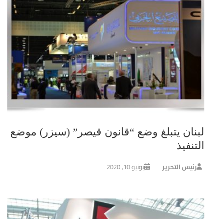
لبنان يتبلغ وضع “قانون قيصر” (سيزر) موضع
التنفيذ
رئيس التحرير
يونيو 10, 2020