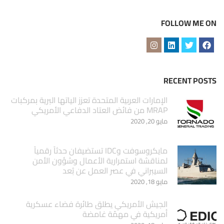
FOLLOW ME ON
RECENT POSTS
الإمارات العربية المتحدة تعزز الياتها البرية بمركبات
MRAP من فائض العتاد الدفاعي الأمريكي
مايو 20, 2020
مايكروسوفت وIDC تستضيفان حدثاً رقمياً
لمناقشة استمرارية الأعمال وشؤون الأمن
السيبراني في عصر العمل عن بُعد
مايو 18, 2020
الجيش الأمريكي يطلق طائرة فضاء عسكرية
أمريكية في مهمّة غامضة