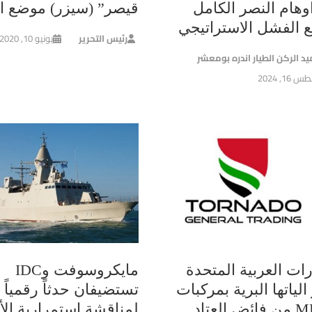
وهام النصر الكامل
قيصر” (سيزر) موضع ال
ع الفشل الاستراتيجي
رئيس التحرير
يونيو 10, 2020
يد الركن الطيار اندره بومعشر
16, 2024
رات العربية المتحدة
مايكروسوفت وIDC
الياتها البرية بمركبات
تستضيفان حدثاً رقمياً
MRAP من فائض العتاد
لمناقشة استمرارية الأ