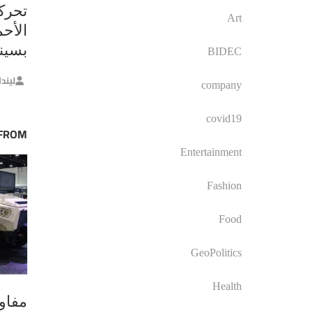
تحرك
Art
الأح
بسينا
BIDEC
ليند
company
covid19
 FROM
Entertainment
Fashion
Food
GeoPolitics
Health
مفاو