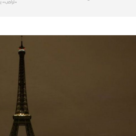
«ترامب» يم