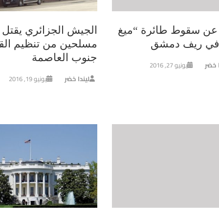
ء عن سقوط طائرة “ميغ
مسلحين من تنظيم الق
جنوب العاصمة
ا خضر
يونيو 27, 2016
ليندا خضر
يونيو 19, 2016