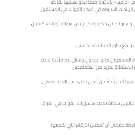
 «ترامب» بالارتياح فيما يبدو لمنحها لقادته
الزيادات السريعة في أعداد القوات في المستقبل.
سوريا خلال حكم إدارة الرئيس «باراك أوباما» كسبيل
وريا مع تطور الحملة ضد داعش.
دة العسكريين كانوا يجدون وسائل غير مثالية عادة
لاستعانة بمزيد من المتعاقدين.
 أن مستويات القوات البالغة رسميا 5262 في العراق و503 في سوريا أقل بأكثر من ألفي جندي عن العدد الفعلي
مس ماتيس سلطة تحديد مستويات القوات في العراق
اجعة لضمان أن تعكس الأرقام التي نقدمها