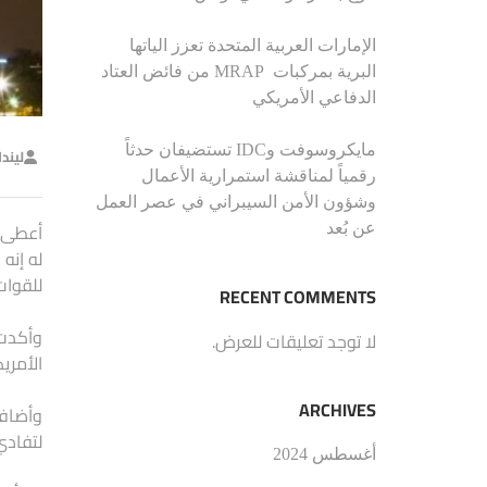
الإمارات العربية المتحدة تعزز الياتها
البرية بمركبات MRAP من فائض العتاد
الدفاعي الأمريكي
مايكروسوفت وIDC تستضيفان حدثاً
ليند
رقمياً لمناقشة استمرارية الأعمال
وشؤون الأمن السيبراني في عصر العمل
أعطى ا
عن بُعد
له إنه
للقوات
RECENT COMMENTS
وأكدت 
لا توجد تعليقات للعرض.
الأمريك
ARCHIVES
وأضافت
لتفادي
أغسطس 2024