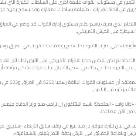
 التغيير في مستويات القوات علامة أخرى على السلطات الكبيرة التي يشعر
يين في اتخاذ القرارات المتعلقة بساحات المعارك وقد يسمح بمزيد من 
لنظام الذي يعرف باسم نظام مستوى إدارة القوات قد وضع في العراق و
لسيطرة على الجيش الأمريكي.
أوباما» على فترات القيود بما سمح بزيادة عدد القوات في العراق وس
 الأعداد لم تكن تعكس حجم الالتزام الأمريكي على الأرض نظرا لأن القا
ل على القيود بما في ذلك في بعض الأحيان بجلب قوات بشكل مؤقت أو ا
ومن المعتقد
 الأمريكية في البلدين.
«دانا وايت» المتحدثة باسم البنتاغون إن ترامب منح وزير الدفاع جي
 من الآن فصاعدا.
 في بيان نشره موقع باز فيد نيوز في وقت سابق الأربعاء «سنجري مر
رس وللعامة الحقائق على الأرض بدقة. الأمر يتعلق بالشفافية».