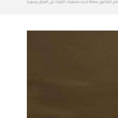
نح البنتاغون سلطة تحديد مستويات القوات في العراق وسوريا