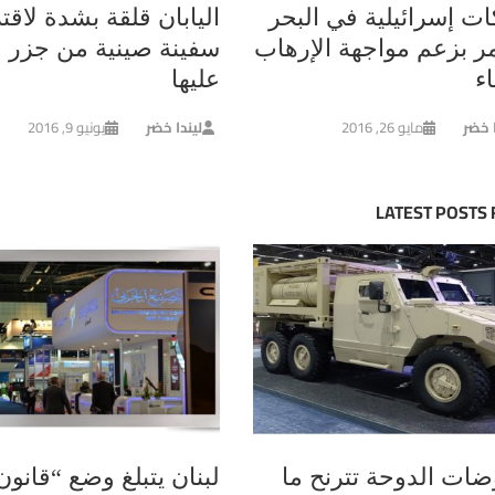
ات إسرائيلية في البحر
اليابان قلقة بشدة لاقت
مر بزعم مواجهة الإرهاب
سفينة صينية من جزر م
ء
عليها
ا خضر
مايو 26, 2016
ليندا خضر
يونيو 9, 2016
LATEST POSTS
ضات الدوحة تترنح ما
لبنان يتبلغ وضع “قانون