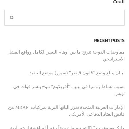
البحث
RECENT POSTS
مفاوضات الدوحة تترنح ما بين اوهام النصر الكامل وواقع الفشل
الاستراتيجي
لبنان يتبلغ وضع “قانون قيصر” (سيزر) موضع التنفيذ
بسبب نشاط روسيا في ليبيا.. “أفريكوم” تلوح بنشر قوات في
تونس
الإمارات العربية المتحدة تعزز الياتها البرية بمركبات MRAP من
فائض العتاد الدفاعي الأمريكي
مايكروسوفت وIDC تستضيفان حدثاً رقمياً لمناقشة استمرارية