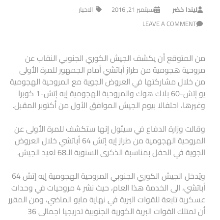
ليندا خضر
سبتمبر 21, 2016
الاخبار
LEAVE A COMMENT
من المتوقع أن يكشف الجيش الكوري الجنوبي النقاب عن
مروحية هجومية من طراز أباتشي أمام الجمهور للمرة الأولى
من خلال مشاركتها في العروض الجوية مع المروحية الهجومية
يو إتش-60 بلاك هوك والمروحية الهجومية إيه إتش-1 كوبرا
وغيرها، احتفالا بيوم الجيش الموافق الأول من أكتوبر المقبل.
وقالت وزارة الدفاع في سيئول إنها ستكشف للمرة الأولى عن
المروحية الهجومية من طراز إيه إتش 64 أباتشي خلال العروض
الجوية في الحفل بمناسبة الذكرى السنوية الـ68 لعيد الجيش.
ويُدخل الجيش الكوري الجنوبي المروحية الهجومية إيه إتش 64
أباتشي، الى الخدمة هذا العام، حيث نشر 4 مروحيات في وحدات
عسكرية تابعة للقوات البرية في نهاية مايو الماضي، ومن المقرر
أن تمتلك القوات البرية الكورية الجنوبية تدريجيا اجمالى 36