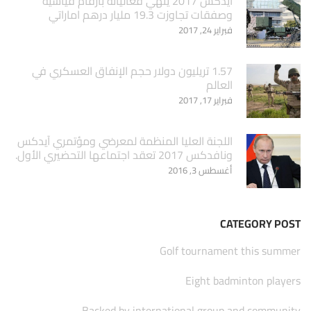
ايدكس 2017 ينهي فعالياته بارقام قياسية
وصفقات تجاوزت 19.3 مليار درهم اماراتي
فبراير 24, 2017
1.57 تريليون دولار حجم الإنفاق العسكري في
العالم
فبراير 17, 2017
اللجنة العليا المنظمة لمعرضي ومؤتمري آيدكس
ونافدكس 2017 تعقد اجتماعها التحضيري الأول.
أغسطس 3, 2016
CATEGORY POST
Golf tournament this summer
Eight badminton players
Backed by international group and community