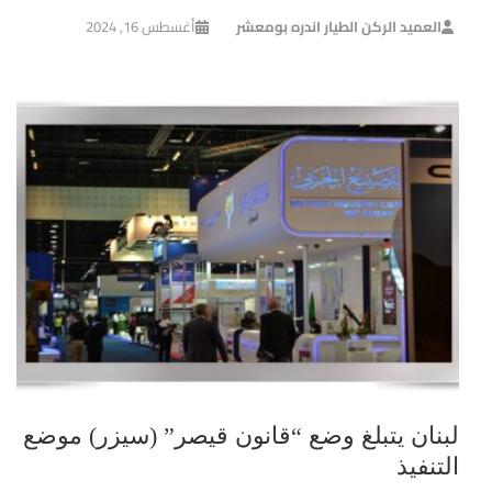
العميد الركن الطيار اندره بومعشر
أغسطس 16, 2024
لبنان يتبلغ وضع “قانون قيصر” (سيزر) موضع
التنفيذ