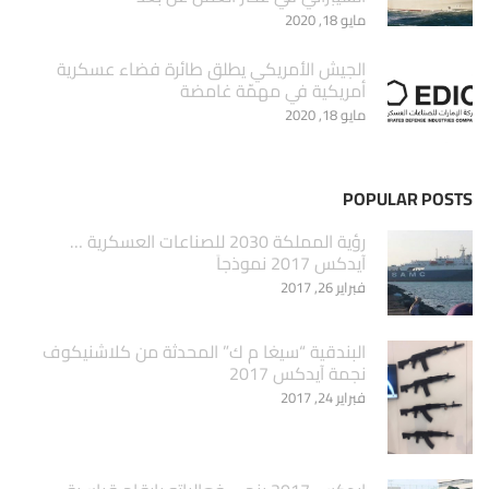
مايو 18, 2020
الجيش الأمريكي يطلق طائرة فضاء عسكرية
أمريكية في مهمّة غامضة
مايو 18, 2020
POPULAR POSTS
‏رؤية المملكة 2030 للصناعات العسكرية …
آيدكس 2017 نموذجاَ
فبراير 26, 2017
البندقية “سيغا م ك” المحدثة من كلاشنيكوف
نجمة آيدكس 2017
فبراير 24, 2017