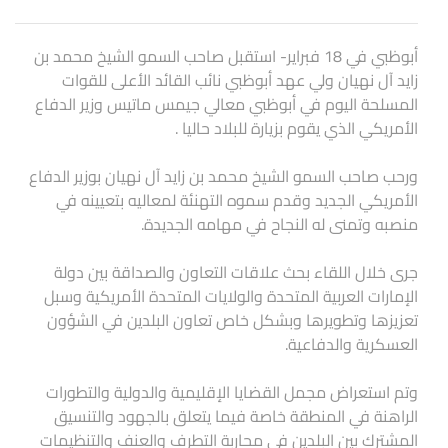
أبوظبي في 18 فبراير- استقبل صاحب السمو الشيخ محمد بن
زايد آل نهيان ولي عهد أبوظبي نائب القائد الأعلى للقوات
المسلحة اليوم في أبوظبي معالي جيمس ماتيس وزير الدفاع
الأمريكي الذي يقوم بزيارة للبلاد حاليا .
ورحب صاحب السمو الشيخ محمد بن زايد آل نهيان بوزير الدفاع
الأمريكي الجديد وقدم سموه التهنئة لمعاليه بتعيينه في
منصبه وتمنى له النجاح في مهامه الجديدة.
جرى خلال اللقاء بحث علاقات التعاون والصداقة بين دولة
الإمارات العربية المتحدة والولايات المتحدة الأمريكية وسبل
تعزيزها وتطويرها وبشكل خاص تعاون البلدين في الشؤون
العسكرية والدفاعية.
وتم استعراض مجمل القضايا الإقليمية والدولية والتطورات
الراهنة في المنطقة خاصة فيما يتعلق بالجهود والتنسيق
المشترك بين البلدين في محاربة التطرف والعنف والتنظيمات