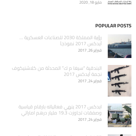
مايو 18, 2020
POPULAR POSTS
‏رؤية المملكة 2030 للصناعات العسكرية …
آيدكس 2017 نموذجاَ
فبراير 26, 2017
البندقية “سيغا م ك” المحدثة من كلاشنيكوف
نجمة آيدكس 2017
فبراير 24, 2017
ايدكس 2017 ينهي فعالياته بارقام قياسية
وصفقات تجاوزت 19.3 مليار درهم اماراتي
فبراير 24, 2017