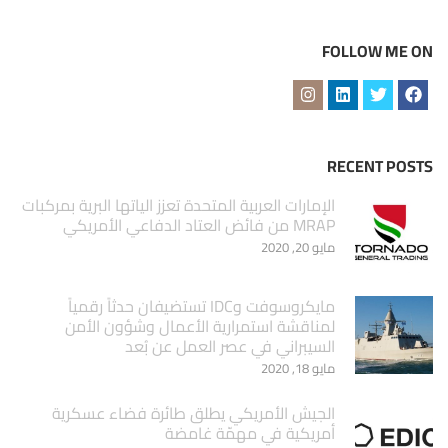
FOLLOW ME ON
RECENT POSTS
الإمارات العربية المتحدة تعزز الياتها البرية بمركبات
MRAP من فائض العتاد الدفاعي الأمريكي
مايو 20, 2020
مايكروسوفت وIDC تستضيفان حدثاً رقمياً
لمناقشة استمرارية الأعمال وشؤون الأمن
السيبراني في عصر العمل عن بُعد
مايو 18, 2020
الجيش الأمريكي يطلق طائرة فضاء عسكرية
أمريكية في مهمّة غامضة