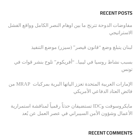
RECENT POSTS
مفاوضات الدوحة تترنح ما بين اوهام النصر الكامل وواقع الفشل
الاستراتيجي
لبنان يتبلغ وضع “قانون قيصر” (سيزر) موضع التنفيذ
بسبب نشاط روسيا في ليبيا.. “أفريكوم” تلوح بنشر قوات في
تونس
الإمارات العربية المتحدة تعزز الياتها البرية بمركبات MRAP من
فائض العتاد الدفاعي الأمريكي
مايكروسوفت وIDC تستضيفان حدثاً رقمياً لمناقشة استمرارية
الأعمال وشؤون الأمن السيبراني في عصر العمل عن بُعد
RECENT COMMENTS