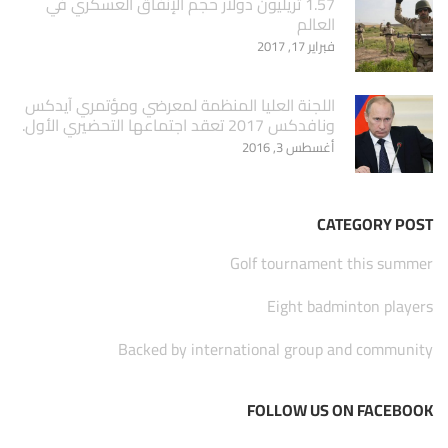
1.57 تريليون دولار حجم الإنفاق العسكري في
العالم
فبراير 17, 2017
اللجنة العليا المنظمة لمعرضي ومؤتمري آيدكس
ونافدكس 2017 تعقد اجتماعها التحضيري الأول.
أغسطس 3, 2016
CATEGORY POST
Golf tournament this summer
Eight badminton players
Backed by international group and community
FOLLOW US ON FACEBOOK