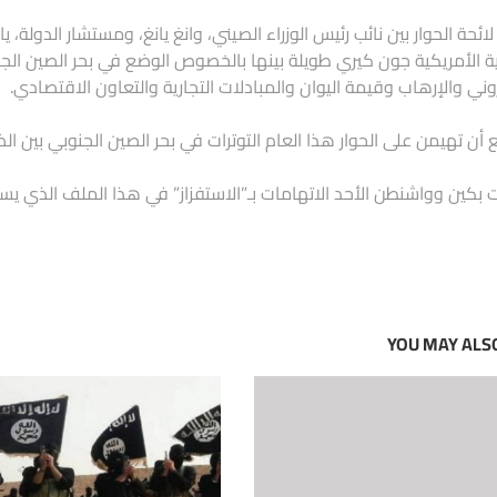
ائحة الحوار بين نائب رئيس الوزراء الصيني، وانغ يانغ، ومستشار الدولة،
ية الأمريكية جون كيري طويلة بينها بالخصوص الوضع في بحر الصين الجنو
روني والإرهاب وقيمة اليوان والمبادلات التجارية والتعاون الاقتصادي.
 أن تهيمن على الحوار هذا العام التوترات في بحر الصين الجنوبي بين ا
ت بكين وواشنطن الأحد الاتهامات بـ”الاستفزاز” في هذا الملف الذي يس
YOU MAY ALSO