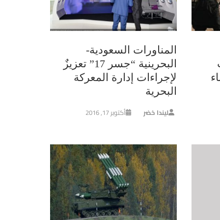
المناورات السعودية-
البحرينية “جسر 17” تعزيزٌ
ء
لإجراءات إدارة المعركة
البحرية
ليندا خضر
أكتوبر 17, 2016