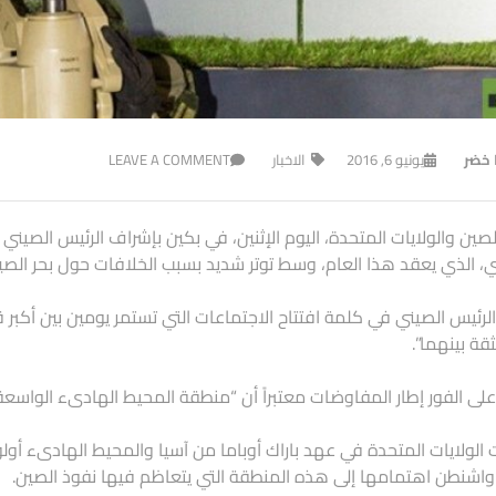
ا خضر
يونيو 6, 2016
الاخبار
LEAVE A COMMENT
لصين والولايات المتحدة، اليوم الإثنين، في بكين بإشراف الرئيس الصين
، الذي يعقد هذا العام، وسط توتر شديد بسبب الخلافات حول بحر الصي
لرئيس الصيني في كلمة افتتاح الاجتماعات التي تستمر يومين بين أكبر ق
لثقة بينهما”.
لى الفور إطار المفاوضات معتبراً أن “منطقة المحيط الهادىء الواس
الولايات المتحدة في عهد باراك أوباما من آسيا والمحيط الهادىء أولو
واشنطن اهتمامها إلى هذه المنطقة التي يتعاظم فيها نفوذ الصين.