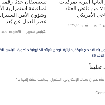
الياتها البرية بمركبات
تستضيفان حدثاً رقمياً
MRAP من فائض العتاد
لمناقشة استمرارية الأ
اعي الأمريكي
وشؤون الأمن السيبران
عصر العمل عن بُعد
 التحرير
مايو 20, 2020
رئيس التحرير
مايو 18, 2020
ح
غون يتعاقد مع شركة إماراتية لتوفير شرائح الكترونية متطورة
نتنياهو: ال
الات
الاف 35
تعليقاً
 نشر عنوان بريدك الإلكتروني.
الحقول الإلزامية مشار إليها بـ
*