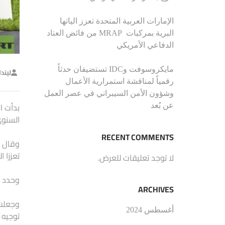
الإمارات العربية المتحدة تعزز الياتها
البرية بمركبات MRAP من فائض العتاد
الدفاعي الأمريكي
مايكروسوفت وIDC تستضيفان حدثاً
ليند
رقمياً لمناقشة استمرارية الأعمال
وشؤون الأمن السيبراني في عصر العمل
بدأت ا
عن بُعد
السنوي
RECENT COMMENTS
وقال ا
تعززا ا
لا توجد تعليقات للعرض.
وحدد ع
ARCHIVES
وجعلت 
أغسطس 2024
توجيه 