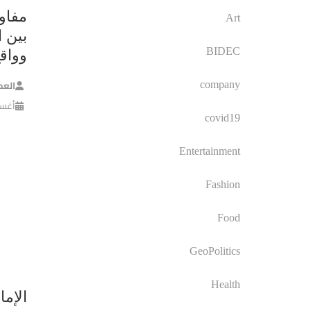
مفاو
Art
بين ا
BIDEC
وواق
العم
company
أغسطس 
covid19
Entertainment
Fashion
Food
GeoPolitics
Health
الإما