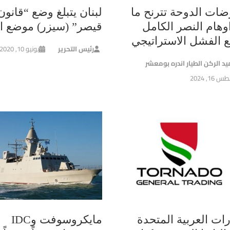
ضات الدوحة تترنح ما
لبنان يتبلغ وضع “قانون
وهام النصر الكامل
قيصر” (سيزر) موضع ال
ع الفشل الاستراتيجي
رئيس التحرير
يونيو 10, 2020
يد الركن الطيار اندره بومعشر
16, 2024
رات العربية المتحدة
مايكروسوفت وIDC