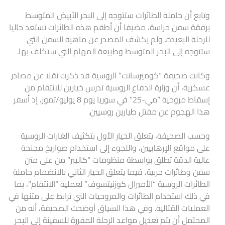
وتابع أن حاملة الطائرات ستتوجه إلى البحر الأبيض المتوسط
برفقة سفن حراسة، مضيفا أن أطقم هذه الطائرات تستعد حاليا
للرحلة البعيدة. ولم يكشف المصدر عن ماهية السفن التي
ستتوجه إلى البحر المتوسط وطبيعة المهام التي ستكلف بها.
وكانت صحيفة “كوميرسانت” الروسية قد ذكرت نقلا عن مصادر
عسكرية، أن وزارة الدفاع الروسية تدرس خيارين للانتقام من
إسقاط مروحية “مي-25” في سوريا يوم 8 يوليو/تموز، إذ أسفر
هذا الهجوم عن مقتل طيارين روسيين.
وحسب الصحيفة، يتعلق الخيار الأول بتكثيف الغارات الروسية
على مواقع الإرهابيين، واللجوء إلى استخدام صواريخ مجنحة
عالية الدقة تطلق بواسطة منظومات “كاليبر” من على متن
سفن وطائرات حربية، فيما يتعلق الخيار الثاني بالانضمام حاملة
الطائرات الروسية “الأميرال كوزنيتسوف” لعملية “الانتقام”، بما
في ذلك استخدام الطائرات والمروحيات التي ترابط على متنها في
العمليات القتالية. وفي هذا السياق أوضحت الصحيفة، أنه من
المحتمل أن يتم تعديل مواعد الرحلة المقررة للسفينة إلى البحر