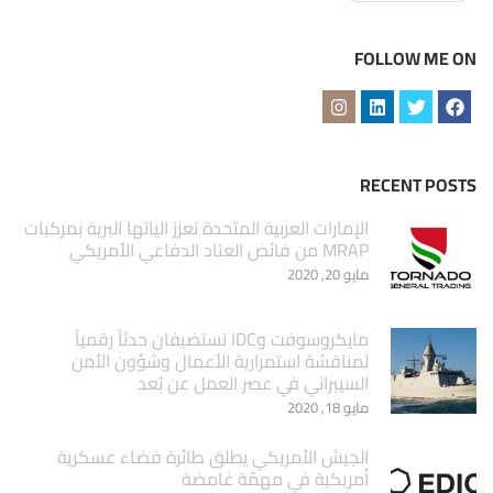
FOLLOW ME ON
RECENT POSTS
الإمارات العربية المتحدة تعزز الياتها البرية بمركبات
MRAP من فائض العتاد الدفاعي الأمريكي
مايو 20, 2020
مايكروسوفت وIDC تستضيفان حدثاً رقمياً
لمناقشة استمرارية الأعمال وشؤون الأمن
السيبراني في عصر العمل عن بُعد
مايو 18, 2020
الجيش الأمريكي يطلق طائرة فضاء عسكرية
أمريكية في مهمّة غامضة