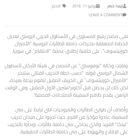
ليندا خضر
يوليو 11, 2016
الاخبار
LEAVE A COMMENT
نفى مصدر رفيع المستوى في الأسطول الحربي الروسي تعديل
الخطط المتعلقة بتحركات حاملة الطائرات الروسية “الأميرال
كوزنيتسوف”، على خلفية إطلاق عملية “الانتقام” في سوريا.
ونقلت وكالة “نوفوستي” عن المصدر في هيئة الأركان لأسطول
الشمال الروسي قوله: “حسب خطة التدريب القتالي ستبحر
“الأميرال كوزنيتسوف” في الخريف المقبل لتقوم برحلة بعيدة،
لكن ذلك لن يحصل قبل أكتوبر/تشرين الأول المقبل. وفي الوقت
الراهن، يقدم طاقم السفينة الامتحانات الفصلية”.
وأضاف أن طياري الطائرات والمروحيات التي ترابط على متن
السفينة، عادوا مؤخرا من القرم، حيث تدربوا على ميدان تدريب
“نيتكا” الفريد والذي يحاكي متن حاملة طائرات، وبدأوا بالتدريب
على الإقلاع والهبوط على متن حاملة الطائرات الحقيقية.