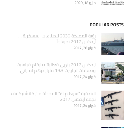
مايو 18, 2020
POPULAR POSTS
‏رؤية المملكة 2030 للصناعات العسكرية …
آيدكس 2017 نموذجاَ
فبراير 26, 2017
ايدكس 2017 ينهي فعالياته بارقام قياسية
وصفقات تجاوزت 19.3 مليار درهم اماراتي
فبراير 24, 2017
البندقية “سيغا م ك” المحدثة من كلاشنيكوف
نجمة آيدكس 2017
فبراير 24, 2017