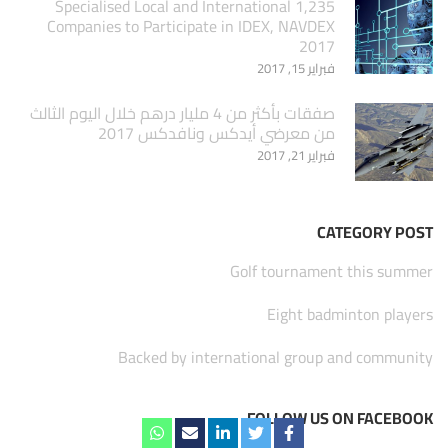
1,235 Specialised Local and International
Companies to Participate in IDEX, NAVDEX
2017
فبراير 15, 2017
صفقات بأكثر من 4 مليار درهم خلال اليوم الثالث
من معرضي أيدكس ونافدكس 2017
فبراير 21, 2017
CATEGORY POST
Golf tournament this summer
Eight badminton players
Backed by international group and community
FOLLOW US ON FACEBOOK