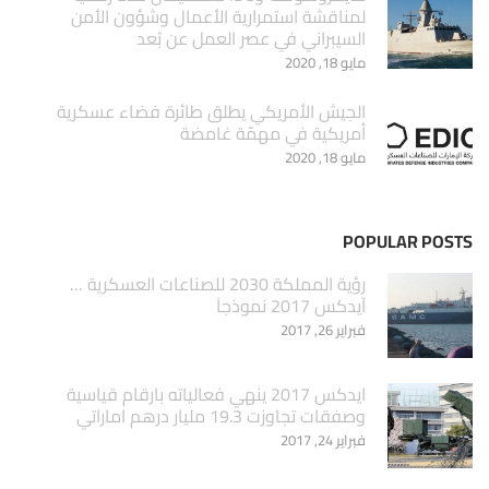
لمناقشة استمرارية الأعمال وشؤون الأمن
السيبراني في عصر العمل عن بُعد
مايو 18, 2020
الجيش الأمريكي يطلق طائرة فضاء عسكرية
أمريكية في مهمّة غامضة
مايو 18, 2020
POPULAR POSTS
‏رؤية المملكة 2030 للصناعات العسكرية …
آيدكس 2017 نموذجاَ
فبراير 26, 2017
ايدكس 2017 ينهي فعالياته بارقام قياسية
وصفقات تجاوزت 19.3 مليار درهم اماراتي
فبراير 24, 2017