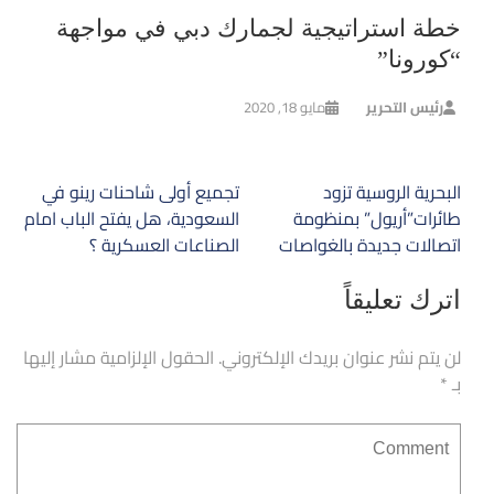
خطة استراتيجية لجمارك دبي في مواجهة
“كورونا”
رئيس التحرير
مايو 18, 2020
تصفّح
البحرية الروسية تزود
تجميع أولى شاحنات رينو في
المقالات
طائرات”أريول” بمنظومة
السعودية، هل يفتح الباب امام
اتصالات جديدة بالغواصات
الصناعات العسكرية ؟
اترك تعليقاً
لن يتم نشر عنوان بريدك الإلكتروني.
الحقول الإلزامية مشار إليها
بـ
*