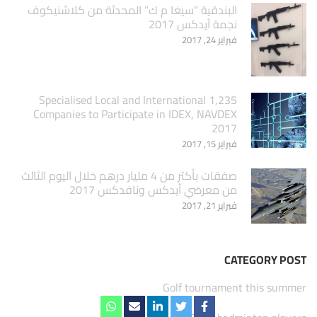
البندقية “سيغا م ك” المحدثة من كلاشنيكوف
نجمة آيدكس 2017
فبراير 24, 2017
1,235 Specialised Local and International
Companies to Participate in IDEX, NAVDEX
2017
فبراير 15, 2017
صفقات بأكثر من 4 مليار درهم خلال اليوم الثالث
من معرضي أيدكس ونافدكس 2017
فبراير 21, 2017
CATEGORY POST
Golf tournament this summer