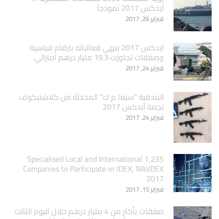
آيدكس 2017 نموذجاَ
فبراير 26, 2017
ايدكس 2017 ينهي فعالياته بارقام قياسية
وصفقات تجاوزت 19.3 مليار درهم اماراتي
فبراير 24, 2017
البندقية “سيغا م ك” المحدثة من كلاشنيكوف
نجمة آيدكس 2017
فبراير 24, 2017
1,235 Specialised Local and International
Companies to Participate in IDEX, NAVDEX
2017
فبراير 15, 2017
صفقات بأكثر من 4 مليار درهم خلال اليوم الثالث