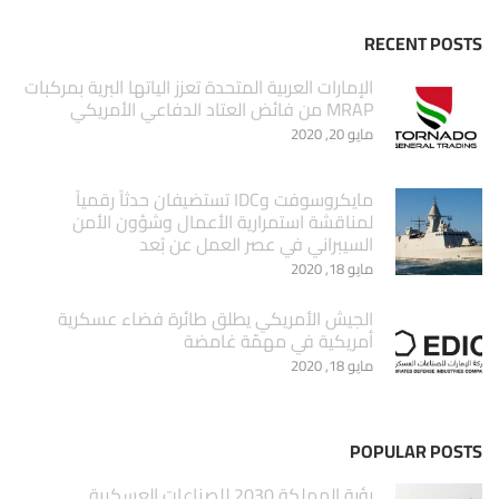
RECENT POSTS
الإمارات العربية المتحدة تعزز الياتها البرية بمركبات
MRAP من فائض العتاد الدفاعي الأمريكي
مايو 20, 2020
مايكروسوفت وIDC تستضيفان حدثاً رقمياً
لمناقشة استمرارية الأعمال وشؤون الأمن
السيبراني في عصر العمل عن بُعد
مايو 18, 2020
الجيش الأمريكي يطلق طائرة فضاء عسكرية
أمريكية في مهمّة غامضة
مايو 18, 2020
POPULAR POSTS
‏رؤية المملكة 2030 للصناعات العسكرية …