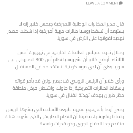
LEAVE A COMMENT
قال مدير المخابرات الوطنية الأميركية جيمس كلابر إنه لا
يستبعد أن تسقط روسيا طائرات حربية أميركية إذا شكلت مصدر
تهديد لقواتها على الأرض في سوريا.
وخلال ندوة بمجلس العلاقات الخارجية في نيويورك أمس
الثلاثاء، أوضح كلابر أن نشر روسيا نظام أس 300 الصاروخي في
سوريا يعني أن لدى موسكو نية لاستخدامه في المستقبل.
ورأى كلابر أن الرئيس الروسي فلاديمير بوتين قد يأمر قواته
بإسقاط الطائرات الأميركية إذا حاولت واشنطن فرض منطقة
حظر طيران بهدف تهدئة القتال في سوريا.
وصرح أيضا بأنه يقوم بتقييم طبيعة الأسلحة التي ينشرها الروس
ولماذا ينشرونها، مضيفا أن النظام الصاروخي الذي نشروه هناك
متقدم جدا للدفاع الجوي وذو قدرات واسعة.