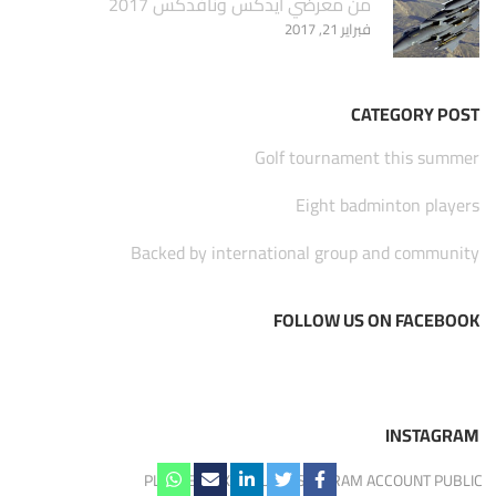
من معرضي أيدكس ونافدكس 2017
فبراير 21, 2017
CATEGORY POST
Golf tournament this summer
Eight badminton players
Backed by international group and community
FOLLOW US ON FACEBOOK
INSTAGRAM
PLEASE MAKE YOUR INSTAGRAM ACCOUNT PUBLIC