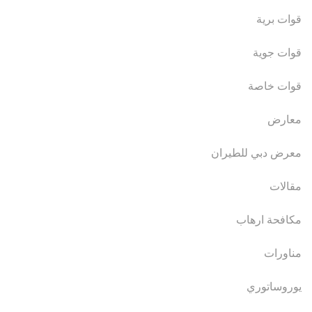
قوات برية
قوات جوية
قوات خاصة
معارض
معرض دبي للطيران
مقالات
مكافحة ارهاب
مناورات
يوروساتوري