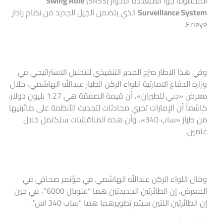
المحمولة جوا المتعددة الادوار (SRSS)
Swing Role
Surveillance System
الذي يتضمن الجيل الجديد من نظام رادار
Erieye.
وفي هذا الاطار صرّح المدير التنفيذي للتحليل الاستراتيجي في
وزارة الدفاع الامارتية اللواء الركن الطيار عبدالله الهاشمي، خلال
معرض «دبي للطيران»، أن قيمة الصفقة هي 1.27 بليون دولار،
كاشفاً أن الإمارات تجري محادثات لتحديث الأنظمة على طائرتيها
من طراز «ساب 340»، وأن هذه المناقشات ستكتمل خلال
عامين.
وقال اللواء الركن عبدالله الهاشمي في مؤتمر صحافي في
المعرض، إن الطائرتين الجديدتين هما “غلوبال 6000″، في حين
إن الطائرتين اللتين سيتم تطويرهما هما “ساب 340 اس”.