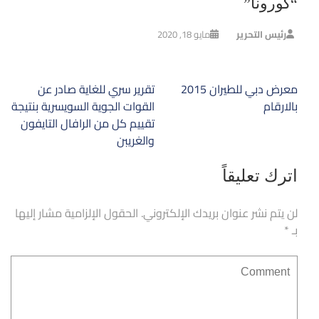
“كورونا”
رئيس التحرير
مايو 18, 2020
تصفّح
معرض دبي للطيران 2015
تقرير سري للغاية صادر عن
المقالات
بالارقام
القوات الجوية السويسرية بنتيجة
تقييم كل من الرافال التايفون
والغريبن
اترك تعليقاً
لن يتم نشر عنوان بريدك الإلكتروني.
الحقول الإلزامية مشار إليها
بـ
*