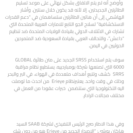
وأوضح أنه لم يتم الاتفاق بشكل نهائي على موعد تسليم
الطائرتين الجديدتين، إلا لأنه قد يكون خلال سنتين. وأشار
الهاشمي إلى أن هاتين الطائرتين ستساهمان في “دعم القدرات
الاستكشافية” لسلاح الجو التابع للامارات العربية المتحدة التي
تشارك في الائتلاف الدولي بقيادة الولايات المتحدة ضد تنظيم
“داعش”، والتحالف العربي بقيادة السعودية ضد المتمردين
الحوثيين في اليمن.
سوف يتم استخدام SRSS الجديد على متن طائرة GLOBAL
6000 التي تصنعها شركة بومباردييه. يستطيع نظام مراقبة
SRRS كشف وتتبع أهداف متعددة في الهواء، في البر والبحر
وذلك في وقت واحد. يعتبرنظام Erieye من احدث ما توصلت
اليه التكنولوجيا التي ستتضمن خبرات عقودا من العمل في
مختلف مجالات الرادار.
وفي هذا الاطار صرح الرئيس التنفيذي لشركة SAAB السيد
هاكان بوشي: “الإصدار الجديد من Erieye هو من دون شك