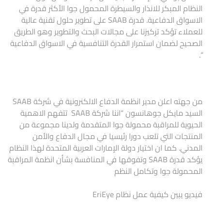
النظام المبكر للانذار والسيطرة المحمول جوا الأكثر قدرة في
الاسواق الدفاعية. قدرة SAAB على تطوير حلول تقنية عالية
للعملاء تؤكد تركيزنا على مجالات البحث والتطوير وهو الطريق
الصحيح لضمان استمرار القدرة التنافسية في الاسواق الدفاعية
“.
من جهته اعلن مدير انظمة الدفاع الالكنرونية في شركة SAAB
السيد مايكل جوهانسون “اننا شركة SAAB تتفهم الاهمية
الحيوية للمراقبة محمولة جوا المتقدمة ولدينا مجموعة من
المنتجات التي تلعب دورا رئيسيا في مجال الدفاع والأمن
المدني. كما ان اختيار دولة الإمارات العربية المتحدة لهذا النظام
يؤكد قدرة SAAB وتفوقها في المنافسة بشأن انظمة المراقبة
المحمولة جوا وتكامل النظم
فيديو يبين كيفية عمل نظام EriEye