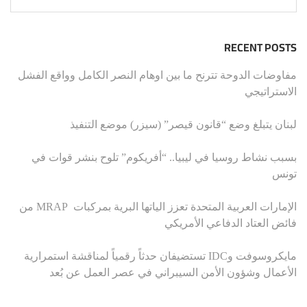
RECENT POSTS
مفاوضات الدوحة تترنح ما بين اوهام النصر الكامل وواقع الفشل
الاستراتيجي
لبنان يتبلغ وضع “قانون قيصر” (سيزر) موضع التنفيذ
بسبب نشاط روسيا في ليبيا.. “أفريكوم” تلوح بنشر قوات في
تونس
الإمارات العربية المتحدة تعزز الياتها البرية بمركبات MRAP من
فائض العتاد الدفاعي الأمريكي
مايكروسوفت وIDC تستضيفان حدثاً رقمياً لمناقشة استمرارية
الأعمال وشؤون الأمن السيبراني في عصر العمل عن بُعد