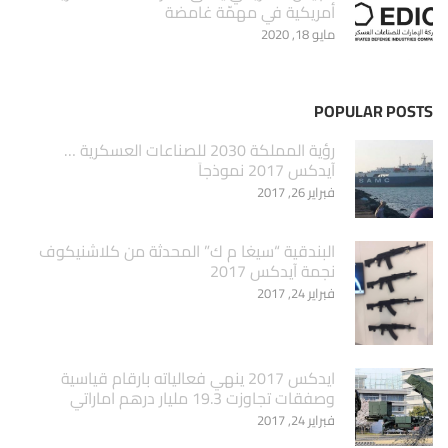
أمريكية في مهمّة غامضة
مايو 18, 2020
POPULAR POSTS
‏رؤية المملكة 2030 للصناعات العسكرية …
آيدكس 2017 نموذجاَ
فبراير 26, 2017
البندقية “سيغا م ك” المحدثة من كلاشنيكوف
نجمة آيدكس 2017
فبراير 24, 2017
ايدكس 2017 ينهي فعالياته بارقام قياسية
وصفقات تجاوزت 19.3 مليار درهم اماراتي
فبراير 24, 2017