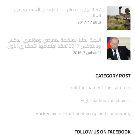
1.57 تريليون دولار حجم الإنفاق العسكري في
العالم
فبراير 17, 2017
اللجنة العليا المنظمة لمعرضي ومؤتمري آيدكس
ونافدكس 2017 تعقد اجتماعها التحضيري الأول.
أغسطس 3, 2016
CATEGORY POST
Golf tournament this summer
Eight badminton players
Backed by international group and community
FOLLOW US ON FACEBOOK