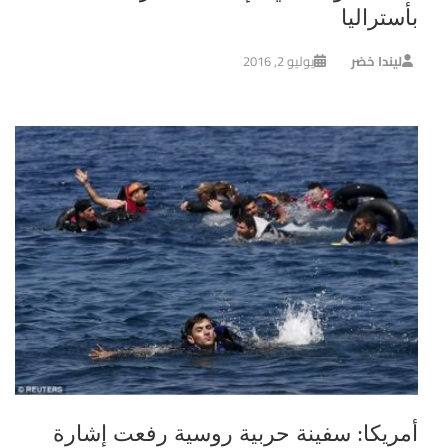
بأستراليا
ليندا خضر
يوليو 2, 2016
أمريكا: سفينة حربية روسية رفعت إشارة