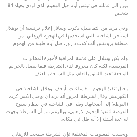
يورو الى عائلته في تونس أيام قبل الهجوم الذي اودى بحياة 84
شخص.
وفي مزيد من التفاصيل، ذكرت وسائل إعلام فرنسية أن بوهلال
استأجر الشاحنة، التي استخدمها في الهجوم الإرهابي، من
.
منطقة بروفنس ألب كوت دازور، قبل أيام قليلة من الهجوم
ولم بكن بوهلال
على قائمة المراقبة لأجهزة المخابرات
الفرنسية، لكنه كان معروفا لدى الشرطة فيما يتصل بالجرائم
.
الواقعة تحت القانون العام، مثل السرقة والعنف
وقبل تنفيذ الهجوم بـ 9 ساعات، أوقف بوهلال الشاحنة في
الكورنيش وقال لشرطة المرور أنه يريد أن يوصل الآيس كريم
(البوظة) إلى أصحابها.. وبقى في الشاحنة في انتظار سنوح
الفرصة لتنفيذ الهجوم الإرهابي، وبالرغم من أن الشرطة وجهت
.
له عدة أسئلة إلا أنه ظل في مكانه
وبحسب المعلومات المختلفة فإن الشرطة سمحت للإرهابي