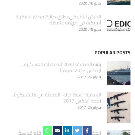
مايو 18, 2020
الجيش الأمريكي يطلق طائرة فضاء عسكرية
أمريكية في مهمّة غامضة
مايو 18, 2020
POPULAR POSTS
‏رؤية المملكة 2030 للصناعات العسكرية …
آيدكس 2017 نموذجاَ
فبراير 26, 2017
البندقية “سيغا م ك” المحدثة من كلاشنيكوف
نجمة آيدكس 2017
فبراير 24, 2017
ايدكس 2017 ينهي فعالياته بارقام قياسية