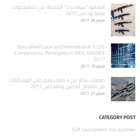
البندقية “سيغا م ك” المحدثة من كلاشنيكوف
نجمة آيدكس 2017
فبراير 24, 2017
1,235 Specialised Local and International
Companies to Participate in IDEX, NAVDEX
2017
فبراير 15, 2017
صفقات بأكثر من 4 مليار درهم خلال اليوم الثالث
من معرضي أيدكس ونافدكس 2017
فبراير 21, 2017
CATEGORY POST
Golf tournament this summer