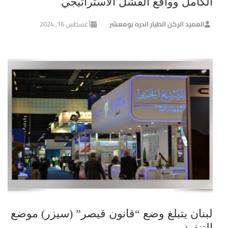
الكامل وواقع الفشل الاستراتيجي
العميد الركن الطيار اندره بومعشر
أغسطس 16, 2024
لبنان يتبلغ وضع “قانون قيصر” (سيزر) موضع
التنفيذ