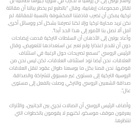
وأشار بوتين إلى أن روسيا لا تحارب في سوريا جيوشا نظامية بل
تقاتل مجموعات إرهابية، وقال “بالطبع لم يخطر ببالنا أن مقاتلة
تركية يمكن أن تضرب قاذفتنا المكشوفة بالنسبة للمقاتلة. لم
نكن نريد محاربة تركيا وإلا لكنا تصرفنا بشكل آخر ووسائل أخرى.
آمل ألا تصل بنا الأمور إلى هذا الحد أبدا”.
وأعاد بوتين إلى الأذهان أن السلطات التركية قدمت إيضاحات
دون أن تقدم اعتذارا ولم تعبر عن استعدادها للتعويض، وقال
الرئيس الروسي “نسمع تصريحات حول الرغبة في استئناف
العلاقات. نحن أيضا نود استئناف العلاقات، لكن ليس نحن من
قوضها. نحن قمنا بكل ما بوسعنا طوال عقود لنقل العلاقات
الروسية التركية إلى مستوى غير مسبوق للشراكة والصداقة.
صداقة الشعبين الروسي والتركي وصلت بالفعل إلى مستوى
عال”.
وأضاف الرئيس الروسي أن اتصالات تجري بين الجانبين، والأتراك
يعرفون موقف موسكو، لكنهم لا يقومون بالخطوات التي
تنتظرها.