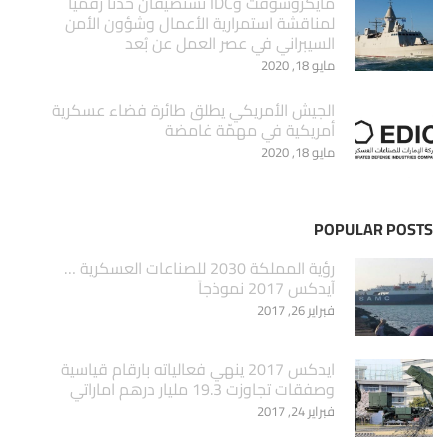
مايكروسوفت وIDC تستضيفان حدثاً رقمياً
لمناقشة استمرارية الأعمال وشؤون الأمن
السيبراني في عصر العمل عن بُعد
مايو 18, 2020
الجيش الأمريكي يطلق طائرة فضاء عسكرية
أمريكية في مهمّة غامضة
مايو 18, 2020
POPULAR POSTS
‏رؤية المملكة 2030 للصناعات العسكرية …
آيدكس 2017 نموذجاَ
فبراير 26, 2017
ايدكس 2017 ينهي فعالياته بارقام قياسية
وصفقات تجاوزت 19.3 مليار درهم اماراتي
فبراير 24, 2017