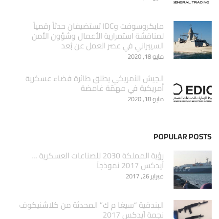
مايكروسوفت وIDC تستضيفان حدثاً رقمياً
لمناقشة استمرارية الأعمال وشؤون الأمن
السيبراني في عصر العمل عن بُعد
مايو 18, 2020
الجيش الأمريكي يطلق طائرة فضاء عسكرية
أمريكية في مهمّة غامضة
مايو 18, 2020
POPULAR POSTS
‏رؤية المملكة 2030 للصناعات العسكرية …
آيدكس 2017 نموذجاَ
فبراير 26, 2017
البندقية “سيغا م ك” المحدثة من كلاشنيكوف
نجمة آيدكس 2017