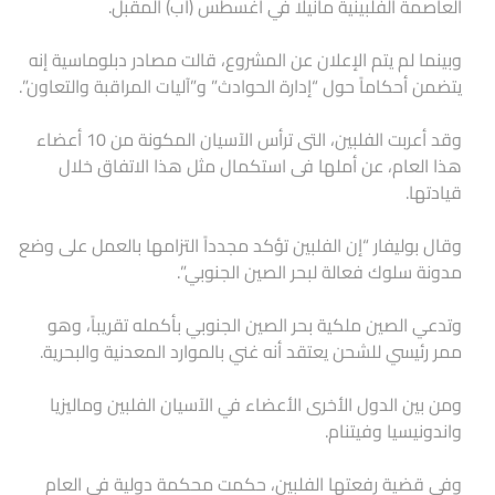
العاصمة الفلبينية مانيلا في أغسطس (آب) المقبل.
وبينما لم يتم الإعلان عن المشروع، قالت مصادر دبلوماسية إنه
يتضمن أحكاماً حول “إدارة الحوادث” و”آليات المراقبة والتعاون”.
وقد أعربت الفلبين، التى ترأس الآسيان المكونة من 10 أعضاء
هذا العام، عن أملها فى استكمال مثل هذا الاتفاق خلال
قيادتها.
وقال بوليفار “إن الفلبين تؤكد مجدداً التزامها بالعمل على وضع
مدونة سلوك فعالة لبحر الصين الجنوبي”.
وتدعي الصين ملكية بحر الصين الجنوبي بأكمله تقريباً، وهو
ممر رئيسي للشحن يعتقد أنه غني بالموارد المعدنية والبحرية.
ومن بين الدول الأخرى الأعضاء في الآسيان الفلبين وماليزيا
واندونيسيا وفيتنام.
وفي قضية رفعتها الفلبين، حكمت محكمة دولية في العام