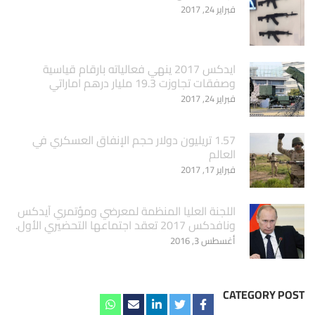
فبراير 24, 2017
ايدكس 2017 ينهي فعالياته بارقام قياسية
وصفقات تجاوزت 19.3 مليار درهم اماراتي
فبراير 24, 2017
1.57 تريليون دولار حجم الإنفاق العسكري في
العالم
فبراير 17, 2017
اللجنة العليا المنظمة لمعرضي ومؤتمري آيدكس
ونافدكس 2017 تعقد اجتماعها التحضيري الأول.
أغسطس 3, 2016
CATEGORY POST