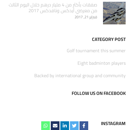
صفقات بأكثر من 4 مليار درهم خلال اليوم الثالث
من معرضي أيدكس ونافدكس 2017
فبراير 21, 2017
CATEGORY POST
Golf tournament this summer
Eight badminton players
Backed by international group and community
FOLLOW US ON FACEBOOK
INSTAGRAM