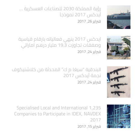
‏رؤية المملكة 2030 للصناعات العسكرية …
آيدكس 2017 نموذجاَ
فبراير 26, 2017
ايدكس 2017 ينهي فعالياته بارقام قياسية
وصفقات تجاوزت 19.3 مليار درهم اماراتي
فبراير 24, 2017
البندقية “سيغا م ك” المحدثة من كلاشنيكوف
نجمة آيدكس 2017
فبراير 24, 2017
1,235 Specialised Local and International
Companies to Participate in IDEX, NAVDEX
2017
فبراير 15, 2017