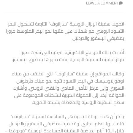
LEAVE A COMMENT
اتجهت سفينة الإنزال الروسية “ساراتوف” التابعة لأسطول البحر
الأسود الروسي مع شحنات على متنها نحو البحر المتوسط مرورا
بمضيقي البسفور والدردنيل.
أفادت بذلك المواقع الالكترونية التركية التي نشرت صورا
فوتوغرافية للسفينة الروسية وقت مرورها بمضيق البسفور.
وقالت المواقع إن سفينة “ساراتوف” التي انطلقت من ميناء
نوفورلاوسيسك في البحر الأسود تتجه نحو ميناء طرطوس
السوري وإلى مركز التأمين المادي والتقني الروسي. وأشارت
المواقع أيضا إلى الحمولة الكبيرة للشحنات الموضوعة على
سطح السفينة الروسية والمغطاة بشبكة التمويه.
يذكر أن هذه الرحلة البحرية هي السادسة لسفينة “ساراتوف”
قامت بها العام الجاري. وقد مرت بمضيقي البسفور والدردنيل
خلال الـ10 أيام الماضية السفينة المساعدة الروسية “فولوغدا –