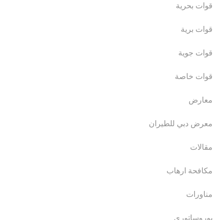
قوات بحرية
قوات برية
قوات جوية
قوات خاصة
معارض
معرض دبي للطيران
مقالات
مكافحة ارهاب
مناورات
يوروساتوري