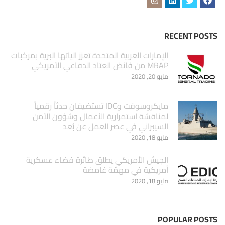
RECENT POSTS
الإمارات العربية المتحدة تعزز الياتها البرية بمركبات
MRAP من فائض العتاد الدفاعي الأمريكي
مايو 20, 2020
مايكروسوفت وIDC تستضيفان حدثاً رقمياً
لمناقشة استمرارية الأعمال وشؤون الأمن
السيبراني في عصر العمل عن بُعد
مايو 18, 2020
الجيش الأمريكي يطلق طائرة فضاء عسكرية
أمريكية في مهمّة غامضة
مايو 18, 2020
POPULAR POSTS