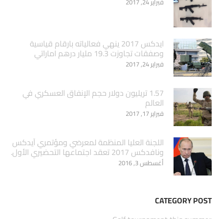
فبراير 24, 2017
ايدكس 2017 ينهي فعالياته بارقام قياسية
وصفقات تجاوزت 19.3 مليار درهم اماراتي
فبراير 24, 2017
1.57 تريليون دولار حجم الإنفاق العسكري في
العالم
فبراير 17, 2017
اللجنة العليا المنظمة لمعرضي ومؤتمري آيدكس
ونافدكس 2017 تعقد اجتماعها التحضيري الأول.
أغسطس 3, 2016
CATEGORY POST