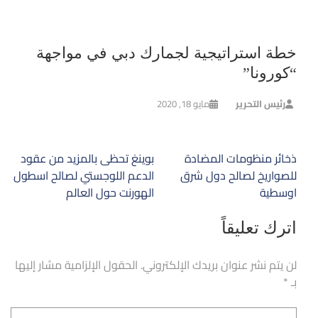
خطة استراتيجية لجمارك دبي في مواجهة
“كورونا”
رئيس التحرير
مايو 18, 2020
تصفّح
ذخائر منظومات المضادة
بوينغ تحظى بالمزيد من عقود
المقالات
للصواريخ لصالح دول شرق
الدعم اللوجستي لصالح اسطول
اوسطية
الهورنت حول العالم
اترك تعليقاً
لن يتم نشر عنوان بريدك الإلكتروني.
الحقول الإلزامية مشار إليها
بـ
*