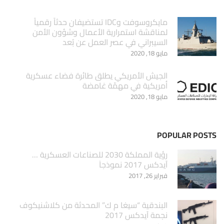
مايكروسوفت وIDC تستضيفان حدثاً رقمياً
لمناقشة استمرارية الأعمال وشؤون الأمن
السيبراني في عصر العمل عن بُعد
مايو 18, 2020
الجيش الأمريكي يطلق طائرة فضاء عسكرية
أمريكية في مهمّة غامضة
مايو 18, 2020
POPULAR POSTS
‏رؤية المملكة 2030 للصناعات العسكرية …
آيدكس 2017 نموذجاَ
فبراير 26, 2017
البندقية “سيغا م ك” المحدثة من كلاشنيكوف
نجمة آيدكس 2017