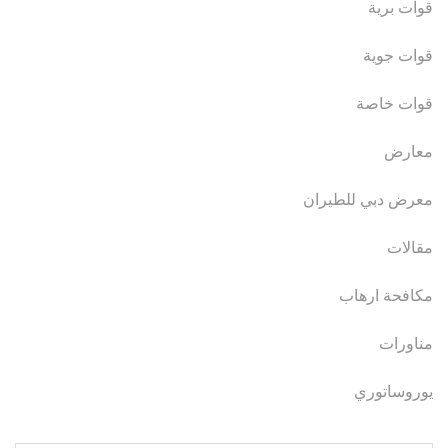
قوات برية
قوات جوية
قوات خاصة
معارض
معرض دبي للطيران
مقالات
مكافحة ارهاب
مناورات
يوروساتوري