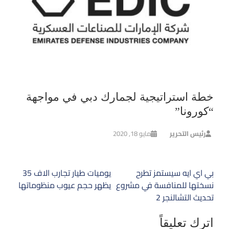
خطة استراتيجية لجمارك دبي في مواجهة
“كورونا”
رئيس التحرير
مايو 18, 2020
تصفّح
بي اي ايه سيستمز تطرح
يوميات طيار تجارب الاف 35
المقالات
نسختها للمنافسة في مشروع
يظهر حجم عيوب منظوماتها
تحديث التشالنجر 2
اترك تعليقاً