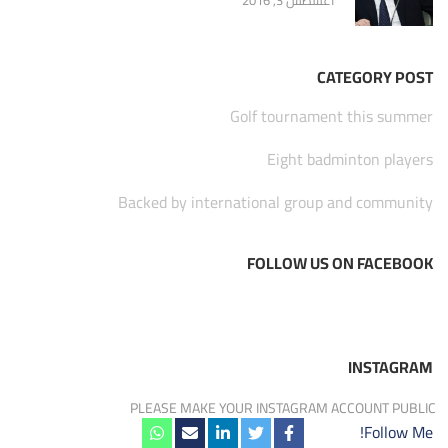
أغسطس 3, 2016
CATEGORY POST
Golf tournament this summer
Eight badminton players
Backed by international group and community
FOLLOW US ON FACEBOOK
INSTAGRAM
PLEASE MAKE YOUR INSTAGRAM ACCOUNT PUBLIC
Follow Me!