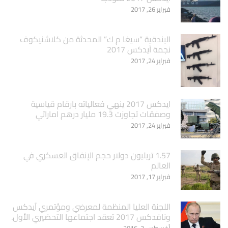
فبراير 26, 2017
البندقية “سيغا م ك” المحدثة من كلاشنيكوف
نجمة آيدكس 2017
فبراير 24, 2017
ايدكس 2017 ينهي فعالياته بارقام قياسية
وصفقات تجاوزت 19.3 مليار درهم اماراتي
فبراير 24, 2017
1.57 تريليون دولار حجم الإنفاق العسكري في
العالم
فبراير 17, 2017
اللجنة العليا المنظمة لمعرضي ومؤتمري آيدكس
ونافدكس 2017 تعقد اجتماعها التحضيري الأول.