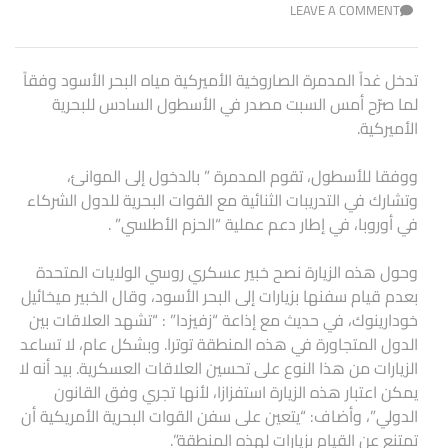
LEAVE A COMMENT
تدخل غداً المدمرة الصاروخية الأميركية مياه البحر الأسود وفقاً
لما صرّح أمس السبت مصدر في الأسطول السادس للبحرية
الأميركية.
ووفقا للأسطول، تقوم المدمرة ” بالدخول إلى الموانئ،
وتشارك في التدريبات الثنائية مع القوات البحرية للدول الشركاء
في أوروبا، في إطار دعم عملية “الحزم الأطلسي” .
وحول هذه الزيارة نصح خبير عسكري روسي الولايات المتحدة
بعدم قيام سفنها بزيارات إلى البحر الأسود، وقال الخبير ميخائيل
خودارينوك، في حديث مع إذاعة “زفيزدا” : “تشهد العلاقات بين
الدول المتجاورة في هذه المنطقة توترا. وبشكل عام، لا تساعد
الزيارات من هذا النوع على تحسين العلاقات العسكرية. بيد أنه لا
يمكن اعتبار هذه الزيارة استفزازا، لأنها تجري وفق القانون
الدولي”، وأضاف: “يتعين على سفن القوات البحرية الأمريكية أن
تمتنع عن القيام بزيارات لهذه المنطقة”.