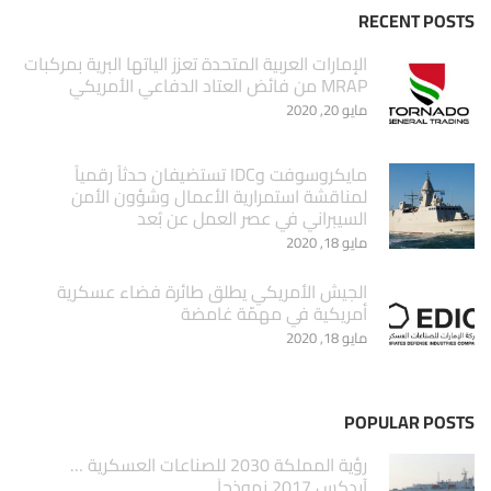
RECENT POSTS
الإمارات العربية المتحدة تعزز الياتها البرية بمركبات
MRAP من فائض العتاد الدفاعي الأمريكي
مايو 20, 2020
مايكروسوفت وIDC تستضيفان حدثاً رقمياً
لمناقشة استمرارية الأعمال وشؤون الأمن
السيبراني في عصر العمل عن بُعد
مايو 18, 2020
الجيش الأمريكي يطلق طائرة فضاء عسكرية
أمريكية في مهمّة غامضة
مايو 18, 2020
POPULAR POSTS
‏رؤية المملكة 2030 للصناعات العسكرية …
آيدكس 2017 نموذجاَ