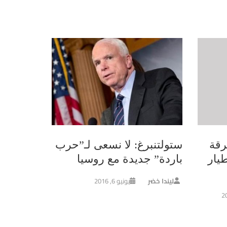
رقة
ستولتنبرغ: لا نسعى لـ”حرب
يار
باردة” جديدة مع روسيا
ليندا خضر
يونيو 6, 2016