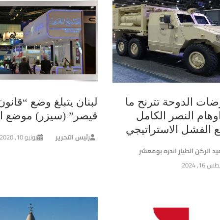
ضات الدوحة تترنح ما
لبنان يتبلغ وضع “قانون
وهام النصر الكامل
قيصر” (سيزر) موضع ال
ع الفشل الاستراتيجي
رئيس التحرير
يونيو 10, 2020
يد الركن الطيار اندره بومعشر
16, 2024