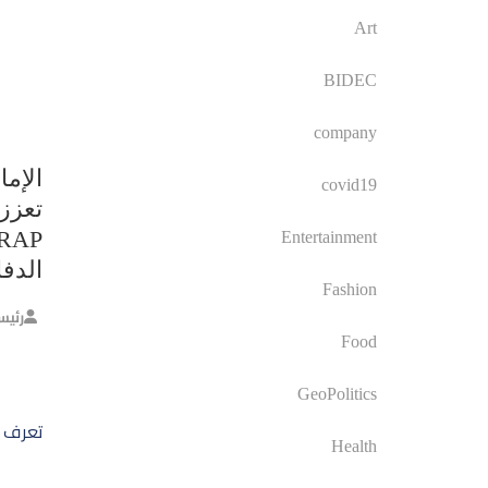
Art
BIDEC
company
الإما
covid19
تعزز 
Entertainment
الدف
Fashion
رئيس
Food
GeoPolitics
تصفّ
تعرف على أغلى 10
المق
Health