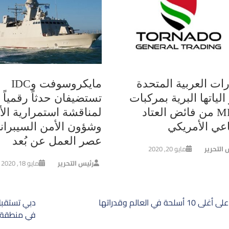
رات العربية المتحدة
مايكروسوفت وIDC
الياتها البرية بمركبات
تستضيفان حدثاً رقمياً
MRAP من فائض العتاد
لمناقشة استمرارية الأ
اعي الأمريكي
وشؤون الأمن السيبران
عصر العمل عن بُعد
 التحرير
مايو 20, 2020
رئيس التحرير
مايو 18, 2020
ح
 أسلحة في العالم وقدراتها
دبي تستقبل
الات
في منطقة ا