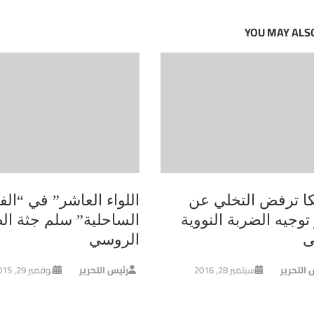
YOU MAY ALSO
كا ترفض التخلي عن
اللواء العاشر” في “الف
توجيه الضربة النووية
الساحلية” سلم جثة الط
ى
الروسي
 التحرير
سبتمبر 28, 2016
رئيس التحرير
نوفمبر 29, 2015