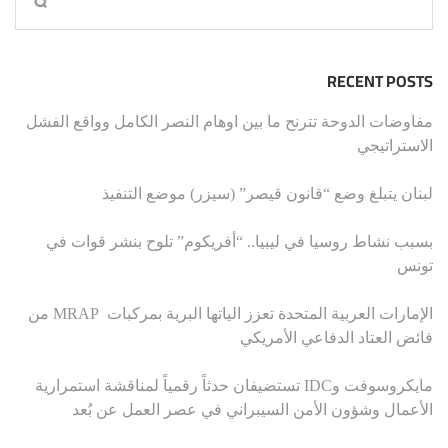
RECENT POSTS
مفاوضات الدوحة تترنح ما بين اوهام النصر الكامل وواقع الفشل
الاستراتيجي
لبنان يتبلغ وضع “قانون قيصر” (سيزر) موضع التنفيذ
بسبب نشاط روسيا في ليبيا.. “أفريكوم” تلوح بنشر قوات في
تونس
الإمارات العربية المتحدة تعزز الياتها البرية بمركبات MRAP من
فائض العتاد الدفاعي الأمريكي
مايكروسوفت وIDC تستضيفان حدثاً رقمياً لمناقشة استمرارية
الأعمال وشؤون الأمن السيبراني في عصر العمل عن بُعد