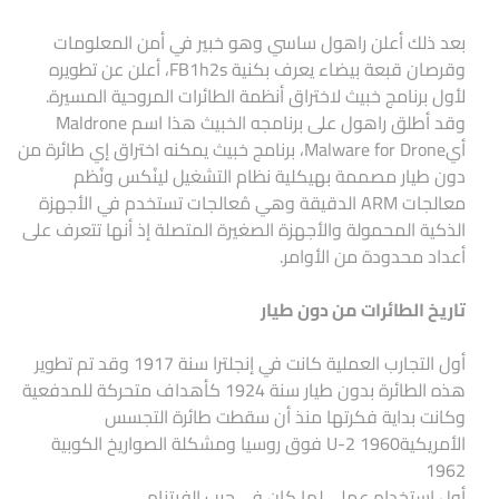
بعد ذلك أعلن راهول ساسي وهو خبير في أمن المعلومات
وقرصان قبعة بيضاء يعرف بكنية FB1h2s، أعلن عن تطويره
لأول برنامج خبيث لاختراق أنظمة الطائرات المروحية المسيرة.
وقد أطلق راهول على برنامجه الخبيث هذا اسم Maldrone
أيMalware for Drone، برنامج خبيث يمكنه اختراق إي طائرة من
دون طيار مصممة بهيكلية نظام التشغيل لينُكس ونُظم
معالجات ARM الدقيقة وهي مُعالجات تستخدم في الأجهزة
الذكية المحمولة والأجهزة الصغيرة المتصلة إذ أنها تتعرف على
أعداد محدودة من الأوامر.
تاريخ الطائرات من دون طيار
أول التجارب العملية كانت في إنجلترا سنة 1917 وقد تم تطوير
هذه الطائرة بدون طيار سنة 1924 كأهداف متحركة للمدفعية
وكانت بداية فكرتها منذ أن سقطت طائرة التجسس
الأمريكيةU-2 1960 فوق روسيا ومشكلة الصواريخ الكوبية
1962
أول استخدام عملي لها كان في حرب الفيتنام.