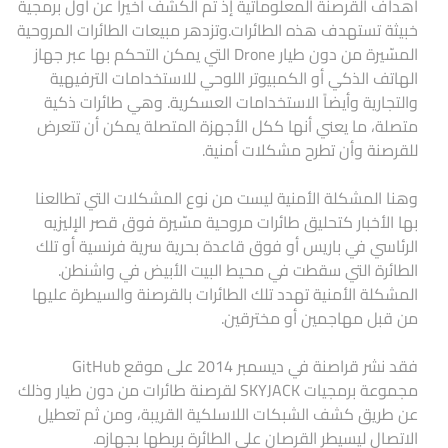
أهداف القرصنة المعلوماتية إذ تم الكشف أخيراً عن أول برمجية
خبيثة تستهدف هذه الطائرات.وتزدهر مبيعات الطائرات المروحية
المسّيرة من دون طيار Drone التي يمكن التحكم بها عبر جهاز
الهاتف الذكي أو الكمبيوتر اللوحي للاستخدامات الترفيهية
والتجارية وأيضاً الاستخدامات العسكرية. وهي طائرات ذكية
متصلة، ما يعني أنها ككل الأجهزة المتصلة يمكن أن تتعرض
للقرصنة وأن تطرح مشكلات أمنية.
وهنا المشكلة الأمنية ليست من نوع المشكلات التي تطالعنا
بها الأخبار كتحليق طائرات مروحية مسّيرة فوق قصر الإليزيه
الرئاسي في باريس أو فوق قاعدة بحرية سرية فرنسية أو تلك
الطائرة التي سقطت في محيط البيت الأبيض في واشنطن.
المشكلة الأمنية تهدد تلك الطائرات بالقرصنة والسيطرة عليها
من قبل مهاجمين أو مخترقين.
فقد نشر قراصنة في ديسمبر 2014 على موقع GitHub
مجموعة برمجيات SKYJACK لقرصنة طائرات من دون طيار وذلك
عن طريق كشف الشبكات اللاسلكية القريبة، ومن ثم تعطيل
الاتصال ليسيطر القرصان على الطائرة بربطها بجهازه.