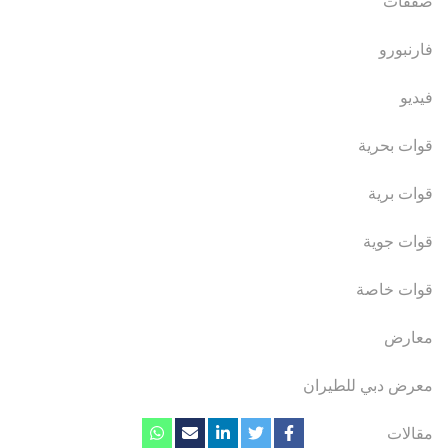
صفقات
فارنبورو
فيديو
قوات بحرية
قوات برية
قوات جوية
قوات خاصة
معارض
معرض دبي للطيران
مقالات