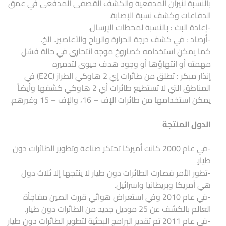
بالنسبة لنيران المدفعية والكشف القصفى المدفعى في عمق
الدفاعات وكشف نسبة الإصابة.
-إعادة البث : بالنسبة لمحطات الإرسال.
-أرصاد : في كشف درجة الحرارة والرياح والأعاصير.. الخ.
كما يمكن استخدامه كصاروخ موجه انتحارى في حالة فشل
مهمته أو انتهاؤها أو وجود هدف حيوى لتدميره
إنذار مبكر : تطلق من طائرات إي 2 هاوكي الطراز (E2C) في
المناطق التي لا تستطيع طائرات أي 2 هاوكي كشفها وأيضاً
يمكن استخدامها من طائرات الإف – 16، والإف – 15 وغيرهم.
الدول المنتجة
-في عام 2000 كانت أميركا تحتكر صناعة وتطوير الطائرات دون
طيار.
-تطور الأمر فصارت الطائرات دون طيار لا ينتجها إلا ثلاث دول
هي أمريكا وبريطانيا واسرائيل.
-في عام 2010 وفي استعراض هوائي قررت الصين مفاجأة
العالم بالكشف عن 25 موديل جديد من الطائرات دون طيار.
-في عام 2011 تم تقدير البرامج البحثية لتطوير الطائرات دون طيار