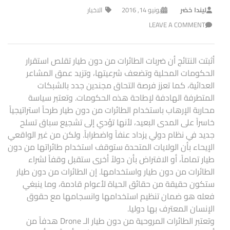
ليندا خضر
يونيو 14, 2016
الاخبار
LEAVE A COMMENT
أثبتت النتائج أن ضربات الطائرات من دون طيار تقلص استقرار
الحكومات المحلية وتضعف شرعيتها، وتزيد عمق المشاعر
العدائية، كما تعزز فرصة التحاق مجندين جدد بالشبكات
المتطرفة الهادفة لإطاحة هذه الحكومات. وتعتبر سياسة
محاربة الإرهاب باستخدام الطائرات من دون طيار طرحاً استراتيجياً
خاسراً على المدى البعيد، لأنها تؤدي إلى تشجيع سباق تسلح
جديد في نظام دولي يزداد عنفاً واضطراباً. ولكن من غير الواقعي
الإيحاء بأن الولايات المتحدة ستوقف استخدام طائراتها من دون
طيار تماماً، أو الافتراض بأن دولاً أخرى ستقبل وقفاً لشراء
الطائرات من دون طيار واستخدامها. إن الطائرات من دون طيار
ستكون حقيقة من حقائق الحياة لأعوام قادمة، وما ينبغي
فعله هو ضمان تنظيم استخدامها وانسجامها مع حقوق
الإنسان المعترف بها دوليا.
وتعتبر الطائرات المروحية من دون طيار الـ Drone هدفاً من