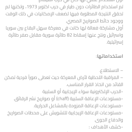
تم استخدام الطائرات دون طيار في حرب اكتوبر 1973، ولكنها لم
تحقق النتيجة المطلوبة فيها لضعف الإمكانيات في ذلك الوقت
ووجود حائط الصواريخ المصري.
أول مشاركة فعالة لها كانت في معركة سهل البقاع بين سوريا
واسرائيل ونتج عنها إسقاط 82 طائرة سورية مقابل صفر طائرة
إسرائيلية.
استخداماتها
:
– الاستطلاع.
– المراقبة اللحظية لأرض المعركة حيث تعطى صوراً فردية تمكن
القائد من اتخاذ القرار المناسب.
-الحرب الإلكترونية سواء الإيجابية أو السلبية
-مستودعات الإعاقة السلبية (chaff) أو صواريخ نشر الرقائق.
-مستودعات الإعاقة المزودة بالمشاعل الحرارية.
-مستودعات الإعاقة الإيجابية للتشويش على محطات الصواريخ
والدفاع الجوى.
-كشف الأهداف :