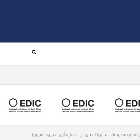
ا تنشر منظومات دفاعها الصاروخي لحماية أجواء جنوب سيبيريا