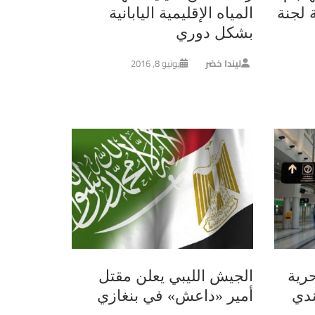
 لجنة
المياه الإقليمية اليابانية
بشكل دوري
ليندا خضر
يونيو 8, 2016
رية
الجيش الليبي يعلن مقتل
ندي
أمير «داعش» في بنغازي