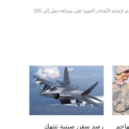
ويذكر أن “إس-300 بي إس” للدفاع الجوي هي منظومة صواريخ متوسطة المدى لإصابة الأهداف الجوية على مسافة تصل إلى 300
هاجم
رصد سفن صينية تنتهك