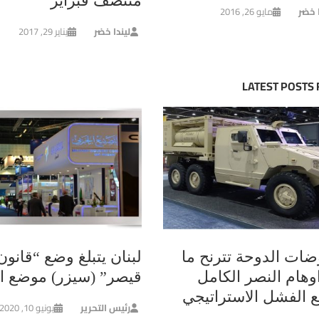
منتصف فبراير
ا خضر
مايو 26, 2016
ليندا خضر
يناير 29, 2017
LATEST POSTS
ضات الدوحة تترنح ما
لبنان يتبلغ وضع “قانون
وهام النصر الكامل
قيصر” (سيزر) موضع ال
ع الفشل الاستراتيجي
رئيس التحرير
يونيو 10, 2020