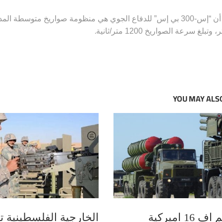
.
وتبلغ سرعة الصواريخ 1200 متر/ثانية
YOU MAY ALSO
تحطم اف 16 اميركية
الخارجية الفلسطينية ت