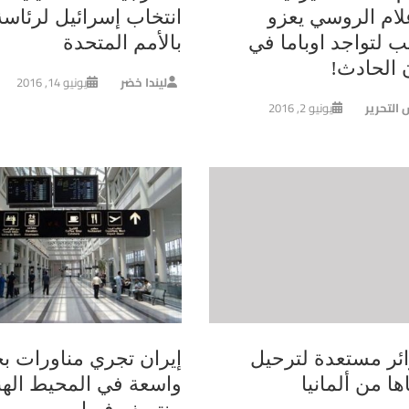
علام الروسي يعزو
انتخاب إسرائيل لرئاسة
ب لتواجد اوباما في
بالأمم المتحدة
 الحادث!
ليندا خضر
يونيو 14, 2016
 التحرير
يونيو 2, 2016
ائر مستعدة لترحيل
إيران تجري مناورات بح
ها من ألمانيا
واسعة في المحيط اله