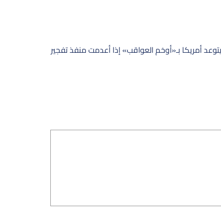
توعد أمريكا بـ«أوخم العواقب» إذا أعدمت منفذ تفجير