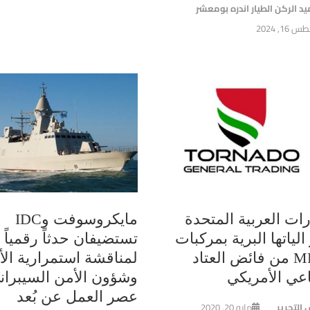
يد الركن الطيار اندره بومعشر
16, 2024
رات العربية المتحدة
مايكروسوفت وIDC
الياتها البرية بمركبات
تستضيفان حدثاً رقمياً
MRAP من فائض العتاد
لمناقشة استمرارية الأ
اعي الأمريكي
وشؤون الأمن السيبران
عصر العمل عن بُعد
 التحرير
مايو 20, 2020