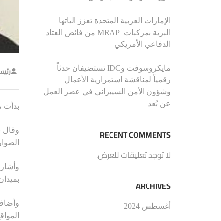
الإمارات العربية المتحدة تعزز الياتها
البرية بمركبات MRAP من فائض العتاد
الدفاعي الأمريكي
مايكروسوفت وIDC تستضيفان حدثاً
رئيس
رقمياً لمناقشة استمرارية الأعمال
وشؤون الأمن السيبراني في عصر العمل
عن بُعد
بدأت منظومات صواريخ
RECENT COMMENTS
الصواريخ “إس-300بي إس”، في الساعة العاشرة با
لا توجد تعليقات للعرض.
وأشار 
بميدان
ARCHIVES
أغسطس 2024
المواق