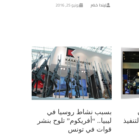
ليندا خضر
يونيو 25, 2016
بسبب نشاط روسيا في
تنفيذ
ليبيا.. “أفريكوم” تلوح بنشر
قوات في تونس