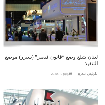
لبنان يتبلغ وضع “قانون قيصر” (سيزر) موضع
التنفيذ
رئيس التحرير
يونيو 10, 2020