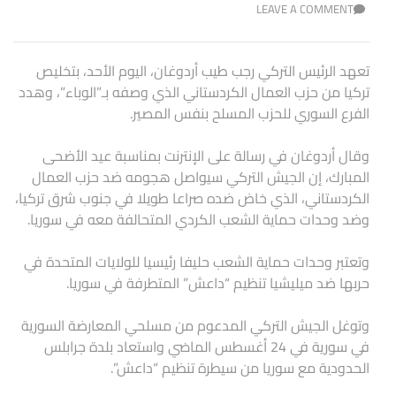
LEAVE A COMMENT
تعهد الرئيس التركي رجب طيب أردوغان، اليوم الأحد، بتخليص
تركيا من حزب العمال الكردستاني الذي وصفه بـ”الوباء”، وهدد
الفرع السوري للحزب المسلح بنفس المصير.
وقال أردوغان في رسالة على الإنترنت بمناسبة عيد الأضحى
المبارك، إن الجيش التركي سيواصل هجومه ضد حزب العمال
الكردستاني، الذي خاض ضده صراعا طويلا في جنوب شرق تركيا،
وضد وحدات حماية الشعب الكردي المتحالفة معه في سوريا.
وتعتبر وحدات حماية الشعب حليفا رئيسيا للولايات المتحدة في
حربها ضد ميليشيا تنظيم “داعش” المتطرفة في سوريا.
وتوغل الجيش التركي المدعوم من مسلحي المعارضة السورية
في سورية في 24 أغسطس الماضي واستعاد بلدة جرابلس
الحدودية مع سوريا من سيطرة تنظيم “داعش”.