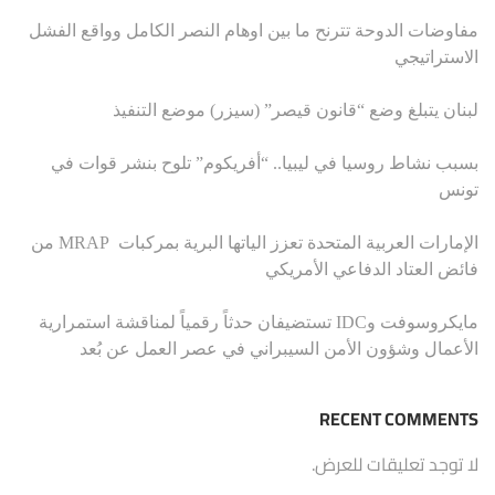
مفاوضات الدوحة تترنح ما بين اوهام النصر الكامل وواقع الفشل
الاستراتيجي
لبنان يتبلغ وضع “قانون قيصر” (سيزر) موضع التنفيذ
بسبب نشاط روسيا في ليبيا.. “أفريكوم” تلوح بنشر قوات في
تونس
الإمارات العربية المتحدة تعزز الياتها البرية بمركبات MRAP من
فائض العتاد الدفاعي الأمريكي
مايكروسوفت وIDC تستضيفان حدثاً رقمياً لمناقشة استمرارية
الأعمال وشؤون الأمن السيبراني في عصر العمل عن بُعد
RECENT COMMENTS
لا توجد تعليقات للعرض.