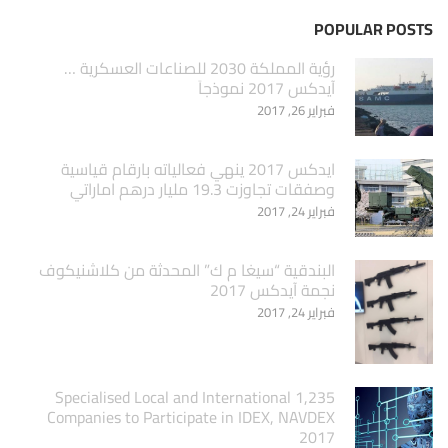
POPULAR POSTS
‏رؤية المملكة 2030 للصناعات العسكرية …
آيدكس 2017 نموذجاَ
فبراير 26, 2017
ايدكس 2017 ينهي فعالياته بارقام قياسية
وصفقات تجاوزت 19.3 مليار درهم اماراتي
فبراير 24, 2017
البندقية “سيغا م ك” المحدثة من كلاشنيكوف
نجمة آيدكس 2017
فبراير 24, 2017
1,235 Specialised Local and International
Companies to Participate in IDEX, NAVDEX
2017