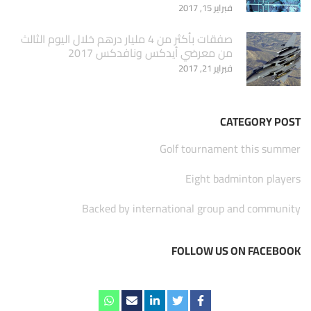
فبراير 15, 2017
صفقات بأكثر من 4 مليار درهم خلال اليوم الثالث
من معرضي أيدكس ونافدكس 2017
فبراير 21, 2017
CATEGORY POST
Golf tournament this summer
Eight badminton players
Backed by international group and community
FOLLOW US ON FACEBOOK