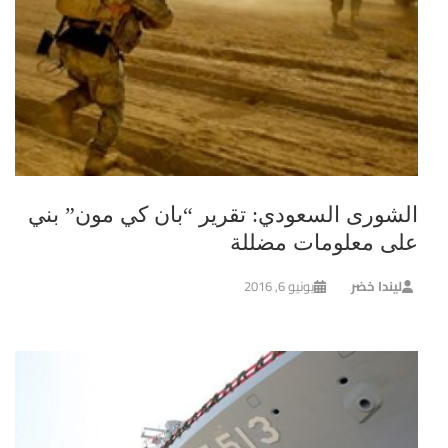
الشورى السعودي: تقرير “بان كي مون” بني
على معلومات مضللة
ليندا خضر
يونيو 6, 2016