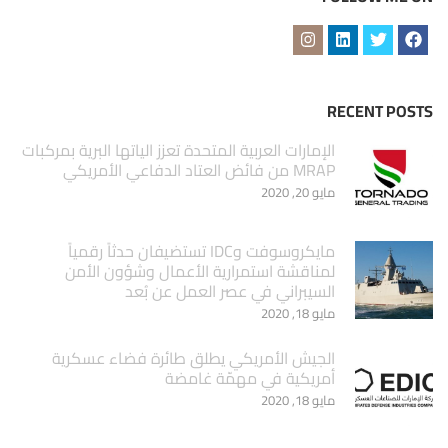
RECENT POSTS
الإمارات العربية المتحدة تعزز الياتها البرية بمركبات
MRAP من فائض العتاد الدفاعي الأمريكي
مايو 20, 2020
مايكروسوفت وIDC تستضيفان حدثاً رقمياً
لمناقشة استمرارية الأعمال وشؤون الأمن
السيبراني في عصر العمل عن بُعد
مايو 18, 2020
الجيش الأمريكي يطلق طائرة فضاء عسكرية
أمريكية في مهمّة غامضة
مايو 18, 2020