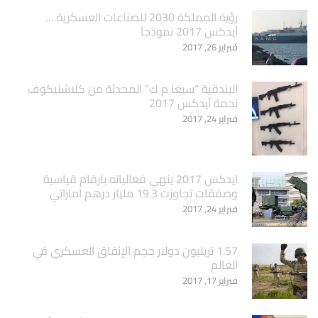
‏رؤية المملكة 2030 للصناعات العسكرية …
آيدكس 2017 نموذجاَ
فبراير 26, 2017
البندقية “سيغا م ك” المحدثة من كلاشنيكوف
نجمة آيدكس 2017
فبراير 24, 2017
ايدكس 2017 ينهي فعالياته بارقام قياسية
وصفقات تجاوزت 19.3 مليار درهم اماراتي
فبراير 24, 2017
1.57 تريليون دولار حجم الإنفاق العسكري في
العالم
فبراير 17, 2017