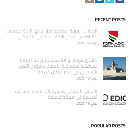
RECENT POSTS
الإمارات العربية المتحدة تعزز الياتها البرية بمركبات
MRAP من فائض العتاد الدفاعي الأمريكي
مايو 20, 2020
مايكروسوفت وIDC تستضيفان حدثاً رقمياً
لمناقشة استمرارية الأعمال وشؤون الأمن
السيبراني في عصر العمل عن بُعد
مايو 18, 2020
الجيش الأمريكي يطلق طائرة فضاء عسكرية
أمريكية في مهمّة غامضة
مايو 18, 2020
POPULAR POSTS