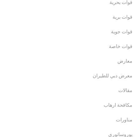
قوات بحرية
قوات برية
قوات جوية
قوات خاصة
معارض
معرض دبي للطيران
مقالات
مكافحة ارهاب
مناورات
يوروساتوري