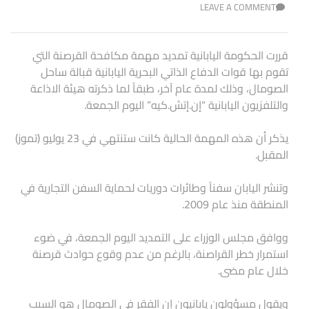
LEAVE A COMMENT
قررت الحكومة اليابانية تمديد مهمة مكافحة القرصنة التي
تقوم بها قوات الدفاع الذاتي البحرية اليابانية قبالة ساحل
الصومال، وذلك لمدة عام آخر، طبقاً لما ذكرته هيئة الاذاعة
والتلفزيون اليابانية “إن.إتش.كيه” اليوم الجمعة.
يذكر أن هذه المهمة الحالية كانت ستنتهي في 23 يوليو (تموز)
المقبل.
وتنشر اليابان سفناً وطائرات دوريات لحماية السفن التجارية في
المنطقة منذ عام 2009.
ووافق مجلس الوزراء على التمديد اليوم الجمعة، في ضوء
استمرار خطر القراصنة، بالرغم من عدم وقوع حوادث قرصنة
خلال عام مضى.
ويقول مسؤولون يابانيون إن الفقر في الصومال هو السبب