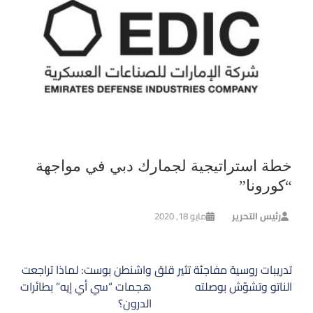
خطة استراتيجية لجمارك دبي في مواجهة
“كورونا”
رئيس التحرير
مايو 18, 2020
تصفّح
تدريبات روسية مفاجئة تثير قلق
واشنطن بوست: لماذا تراجعت
المقالات
الناتو وتشوّش بوصلته
هجمات “سي أي إيه” بطائرات
الدرون؟