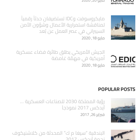
مايو 20, 2020
مايكروسوفت وIDC تستضيفان حدثاً رقمياً
لمناقشة استمرارية الأعمال وشؤون الأمن
السيبراني في عصر العمل عن بُعد
مايو 18, 2020
الجيش الأمريكي يطلق طائرة فضاء عسكرية
أمريكية في مهمّة غامضة
مايو 18, 2020
POPULAR POSTS
‏رؤية المملكة 2030 للصناعات العسكرية …
آيدكس 2017 نموذجاَ
فبراير 26, 2017
البندقية “سيغا م ك” المحدثة من كلاشنيكوف
نجمة آيدكس 2017