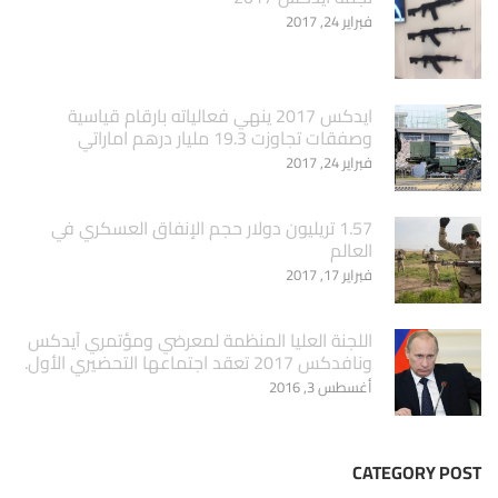
فبراير 24, 2017
ايدكس 2017 ينهي فعالياته بارقام قياسية
وصفقات تجاوزت 19.3 مليار درهم اماراتي
فبراير 24, 2017
1.57 تريليون دولار حجم الإنفاق العسكري في
العالم
فبراير 17, 2017
اللجنة العليا المنظمة لمعرضي ومؤتمري آيدكس
ونافدكس 2017 تعقد اجتماعها التحضيري الأول.
أغسطس 3, 2016
CATEGORY POST