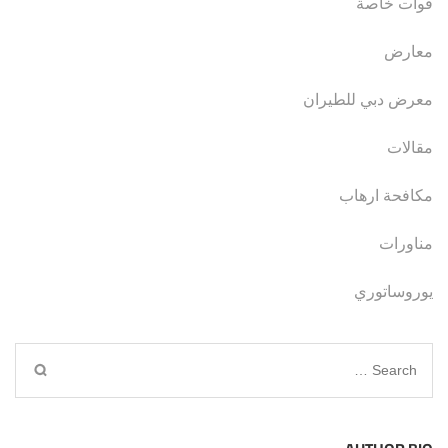
قوات خاصة
معارض
معرض دبي للطيران
مقالات
مكافحة ارهاب
مناورات
يوروساتوري
Search
for: