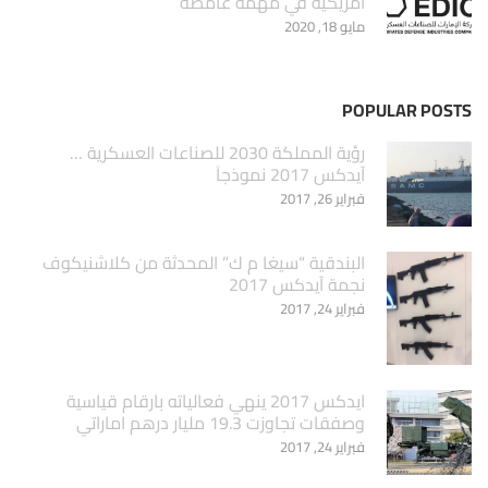
أمريكية في مهمّة غامضة
مايو 18, 2020
POPULAR POSTS
‏رؤية المملكة 2030 للصناعات العسكرية …
آيدكس 2017 نموذجاَ
فبراير 26, 2017
البندقية “سيغا م ك” المحدثة من كلاشنيكوف
نجمة آيدكس 2017
فبراير 24, 2017
ايدكس 2017 ينهي فعالياته بارقام قياسية
وصفقات تجاوزت 19.3 مليار درهم اماراتي
فبراير 24, 2017