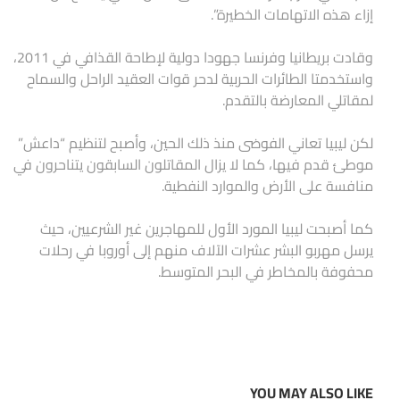
إزاء هذه الاتهامات الخطيرة”.
وقادت بريطانيا وفرنسا جهودا دولية لإطاحة القذافي في 2011،
واستخدمتا الطائرات الحربية لدحر قوات العقيد الراحل والسماح
لمقاتلي المعارضة بالتقدم.
لكن ليبيا تعاني الفوضى منذ ذلك الحين، وأصبح لتنظيم “داعش”
موطئ قدم فيها، كما لا يزال المقاتلون السابقون يتناحرون في
منافسة على الأرض والموارد النفطية.
كما أصبحت ليبيا المورد الأول للمهاجرين غير الشرعيين، حيث
يرسل مهربو البشر عشرات الآلاف منهم إلى أوروبا في رحلات
محفوفة بالمخاطر في البحر المتوسط.
YOU MAY ALSO LIKE