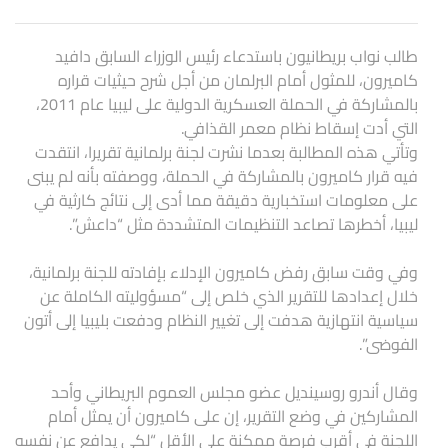
طالب نواب بريطانيون باستدعاء رئيس الوزراء السابق دافيد
كاميرون، للمثول أمام البرلمان من أجل شرح حيثيات قراره
بالمشاركة في الحملة العسكرية الدولية على ليبيا عام 2011،
التي أدت إسقاط نظام معمر القذافي.
وتأتي هذه المطالبة بعدما نشرت لجنة برلمانية تقريرا، انتقدت
فيه قرار كاميرون بالمشاركة في الحملة، ووصفته بأنه لم يبنى
على معلومات استخبارية دقيقة مما أدى إلى نتائج كارثية في
ليبيا، أخطرها تصاعد التنظيمات المتشددة مثل “داعش”.
وفي وقت سابق رفض كاميرون الإدلاء بإفادته للجنة برلمانية،
خلال إعدادها للتقرير الذي خلص إلى “مسؤوليته الكاملة عن
سياسية انتهازية هدفت إلى تغيير النظام ودفعت بليبيا إلى أتون
الفوضى”.
وقال أندرو روسينديل عضو مجلس العموم البريطاني وأحد
المشاركين في وضع التقرير، إن على كاميرون أن يمثل أمام
اللجنة في أقرب فرصة ممكنة على الأقل “لكي يدافع عن نفسه