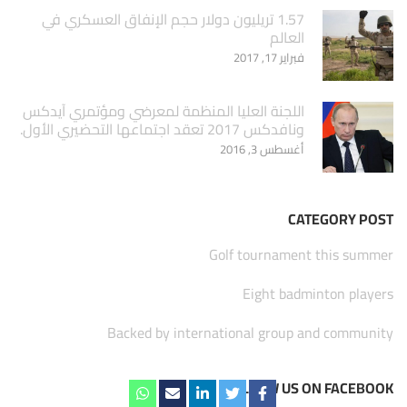
1.57 تريليون دولار حجم الإنفاق العسكري في
العالم
فبراير 17, 2017
اللجنة العليا المنظمة لمعرضي ومؤتمري آيدكس
ونافدكس 2017 تعقد اجتماعها التحضيري الأول.
أغسطس 3, 2016
CATEGORY POST
Golf tournament this summer
Eight badminton players
Backed by international group and community
FOLLOW US ON FACEBOOK