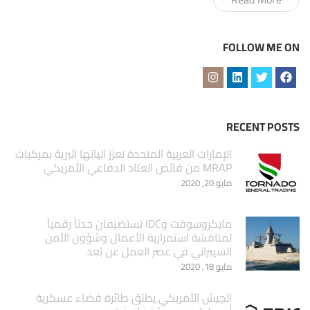
FOLLOW ME ON
RECENT POSTS
الإمارات العربية المتحدة تعزز الياتها البرية بمركبات
MRAP من فائض العتاد الدفاعي الأمريكي
مايو 20, 2020
مايكروسوفت وIDC تستضيفان حدثاً رقمياً
لمناقشة استمرارية الأعمال وشؤون الأمن
السيبراني في عصر العمل عن بُعد
مايو 18, 2020
الجيش الأمريكي يطلق طائرة فضاء عسكرية