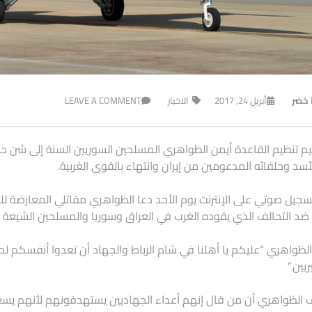
ا خضر
أبريل 24, 2017
الاخبار
LEAVE A COMMENT
يم تنظيم القاعدة أيمن الظواهري المسلحين السوريين السنة إلى شن 
لأسد وحلفائه المدعومين من إيران وانتهاء بالقوى الغربية.
جيل صوتي على الإنترنت يوم الأحد دعا الظواهري مقاتلي المعارضة لل
ضد التحالف الذي يقوده الغرب في العراق وسوريا والمسلحين الشيعة ال
لظواهري “عليكم يا أهلنا في شام الرباط والجهاد أن تعدوا أنفسكم ل
يين.”
الظواهري أن من قال إنهم أعداء الجهاديين يستهدفونهم لأنهم يس