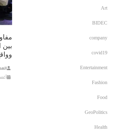
Art
BIDEC
مفاو
company
بين ا
covid19
وواق
العم
Entertainment
أغسطس 
Fashion
Food
GeoPolitics
Health