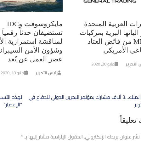
رات العربية المتحدة
مايكروسوفت وIDC
الياتها البرية بمركبات
تستضيفان حدثاً رقمياً
MRAP من فائض العتاد
لمناقشة استمرارية الأ
اعي الأمريكي
وشؤون الأمن السيبران
عصر العمل عن بُعد
 التحرير
مايو 20, 2020
رئيس التحرير
مايو 18, 2020
ح
برعاية الملك…3 آلاف مشارك بمؤتمر البحرين الدولي للدفاع في
لهذه الأسبا
الات
“الإعصار”
تعليقاً
 نشر عنوان بريدك الإلكتروني.
الحقول الإلزامية مشار إليها بـ
*