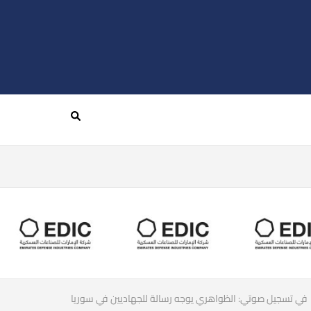
في تسجيل صوتي: الظواهري يوجه رسالة للجهاديين في سوريا