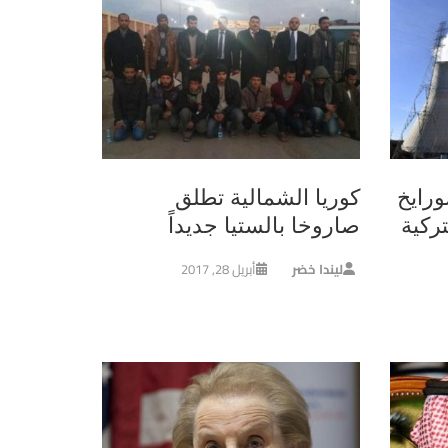
ورايخ
كوريا الشمالية تطلق
ركية
صاروخا بالستيا جديداً
ليندا خضر
أبريل 28, 2017