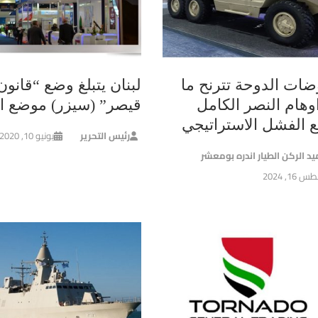
ضات الدوحة تترنح ما
لبنان يتبلغ وضع “قانون
وهام النصر الكامل
قيصر” (سيزر) موضع ال
ع الفشل الاستراتيجي
رئيس التحرير
يونيو 10, 2020
يد الركن الطيار اندره بومعشر
16, 2024