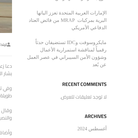
الإمارات العربية المتحدة تعزز الياتها
البرية بمركبات MRAP من فائض العتاد
الدفاعي الأمريكي
مايكروسوفت وIDC تستضيفان حدثاً
ليند
رقمياً لمناقشة استمرارية الأعمال
وشؤون الأمن السيبراني في عصر العمل
دعا زع
عن بُعد
بشار ا
RECENT COMMENTS
وفي تس
طويلة 
لا توجد تعليقات للعرض.
وقال ا
ARCHIVES
والنصير
أغسطس 2024
وأضاف 