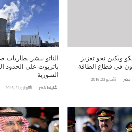
و وبكين نحو تعزيز
الناتو ينشر بطاريات ص
اون في قطاع الطاقة
باتريوت على الحدود الت
السورية
ا خضر
مايو 23, 2016
ليندا خضر
يونيو 21, 2016