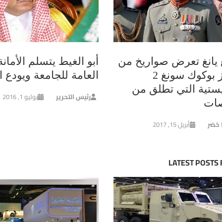
غ يانغ تعرض صواريخ من
أبو الغيط يتسلم الأمانة
طراز بوكوك سونغ 2
العامة للجامعة ويودع ا
يستية التي تطلق من
رئيس التحرير
يوليو 1, 2016
ات
ا خضر
أبريل 15, 2017
LATEST POSTS