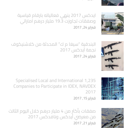
ايدكس 2017 ينهي فعالياته بارقام قياسية
وصفقات تجاوزت 19.3 مليار درهم اماراتي
فبراير 24, 2017
البندقية “سيغا م ك” المحدثة من كلاشنيكوف
نجمة آيدكس 2017
فبراير 24, 2017
1,235 Specialised Local and International
Companies to Participate in IDEX, NAVDEX
2017
فبراير 15, 2017
صفقات بأكثر من 4 مليار درهم خلال اليوم الثالث
من معرضي أيدكس ونافدكس 2017
فبراير 21, 2017