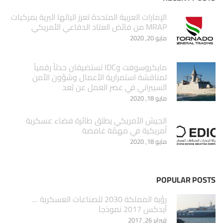
الإمارات العربية المتحدة تعزز الياتها البرية بمركبات
MRAP من فائض العتاد الدفاعي الأمريكي
مايو 20, 2020
مايكروسوفت وIDC تستضيفان حدثاً رقمياً
لمناقشة استمرارية الأعمال وشؤون الأمن
السيبراني في عصر العمل عن بُعد
مايو 18, 2020
الجيش الأمريكي يطلق طائرة فضاء عسكرية
أمريكية في مهمّة غامضة
مايو 18, 2020
POPULAR POSTS
‏رؤية المملكة 2030 للصناعات العسكرية …
آيدكس 2017 نموذجاَ
فبراير 26, 2017