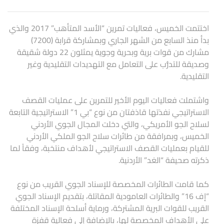
اختتمت الخميس، فعاليات تمرين “الأسد المتأهب” 2017 والذي
بدأ منذ السابع من الشهر الجاري وبمشاركة قرابة (7200)
مشارك من قوات برية وبحرية وجوية يمثلون 22 دولة شقيقة
وصديقة للتدرُّب على التعامل مع التهديدات التقليدية وغير
التقليدية.
واشتملت فعاليات اليوم الأخير للتمرين على عمليات القصف
الاستراتيجي نفذتها قاذفتان من نوع “بي 1” الاستراتيجية التابعة
لسلاح الجو الأمريكي، والتي دخلت المجال الجوي الأردني
الخميس، وبمرافقة من طائرات سلاح الجو الملكي الأردني
للقيام بعمليات القصف الاستراتيجي لأهداف منتخبة، وفقاً لما
ذكرته صحيفة “الغد” الأردنية.
كما قامت الطائرات المخصصة للإسناد الجوي القريب من نوع
“إف 16” والطائرات العامودية المقاتلة، بتقديم الإسناد الجوي
القريب للقوات البرية المشتركة، ورماية أسلحة الإسناد المختلفة
على الأهداف المخصصة لها، بالإضافة إلى فعالية قفزة