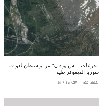
مدرعات ” إس يو في” من واشنطن لقوات
سوريا الديموقراطية
ليندا خضر
فبراير 1, 2017