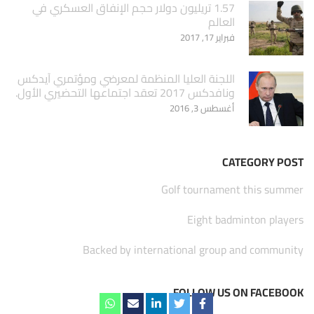
1.57 تريليون دولار حجم الإنفاق العسكري في
العالم
فبراير 17, 2017
اللجنة العليا المنظمة لمعرضي ومؤتمري آيدكس
ونافدكس 2017 تعقد اجتماعها التحضيري الأول.
أغسطس 3, 2016
CATEGORY POST
Golf tournament this summer
Eight badminton players
Backed by international group and community
FOLLOW US ON FACEBOOK