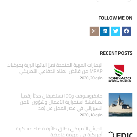
FOLLOW ME ON
RECENT POSTS
الإمارات العربية المتحدة تعزز الياتها البرية بمركبات
MRAP من فائض العتاد الدفاعي الأمريكي
مايو 20, 2020
مايكروسوفت وIDC تستضيفان حدثاً رقمياً
لمناقشة استمرارية الأعمال وشؤون الأمن
السيبراني في عصر العمل عن بُعد
مايو 18, 2020
الجيش الأمريكي يطلق طائرة فضاء عسكرية
أمريكية في مهمّة غامضة