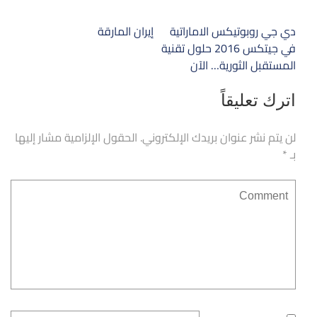
تصفّح
دي جي روبوتيكس الاماراتية
إيران المارقة
المقالات
في جيتكس 2016 حلول تقنية
المستقبل الثورية… الآن
اترك تعليقاً
لن يتم نشر عنوان بريدك الإلكتروني.
الحقول الإلزامية مشار إليها
بـ
*