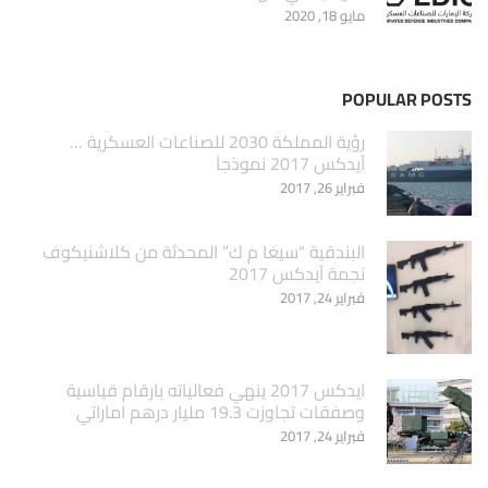
مايو 18, 2020
POPULAR POSTS
‏رؤية المملكة 2030 للصناعات العسكرية …
آيدكس 2017 نموذجاَ
فبراير 26, 2017
البندقية “سيغا م ك” المحدثة من كلاشنيكوف
نجمة آيدكس 2017
فبراير 24, 2017
ايدكس 2017 ينهي فعالياته بارقام قياسية
وصفقات تجاوزت 19.3 مليار درهم اماراتي
فبراير 24, 2017