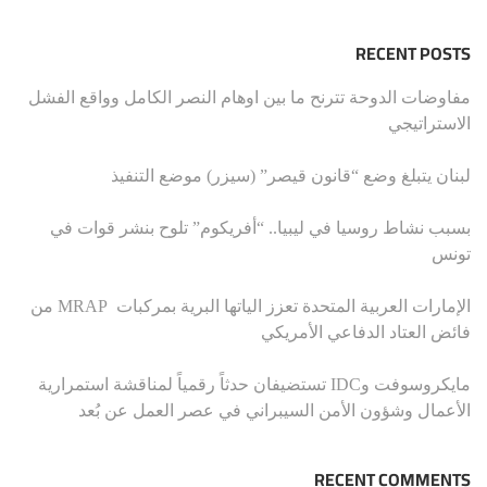
RECENT POSTS
مفاوضات الدوحة تترنح ما بين اوهام النصر الكامل وواقع الفشل
الاستراتيجي
لبنان يتبلغ وضع “قانون قيصر” (سيزر) موضع التنفيذ
بسبب نشاط روسيا في ليبيا.. “أفريكوم” تلوح بنشر قوات في
تونس
الإمارات العربية المتحدة تعزز الياتها البرية بمركبات MRAP من
فائض العتاد الدفاعي الأمريكي
مايكروسوفت وIDC تستضيفان حدثاً رقمياً لمناقشة استمرارية
الأعمال وشؤون الأمن السيبراني في عصر العمل عن بُعد
RECENT COMMENTS