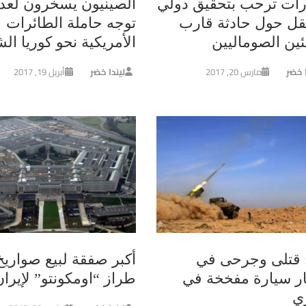
ارات ترحب بتحقيق دولي
الصينيون يسخرون لعد
ل حول حادثة قارب
توجه حاملة الطائرات
ئين الصوماليين
الأمريكية نحو كوريا الش
ا خضر
مارس 20, 2017
ليندا خضر
أبريل 19, 2017
ا: قتلى وجرحى في
أكبر صفقة لبيع صواري
ار سيارة مفخخة في
طراز “اومكونتو” لإيران
زي