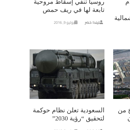
م
روسيا تنفي إسقاط مروحية
تابعة لها في ريف حمص
مالية
ليندا خضر
يوليو 9, 2016
خ من
السعودية تعلن نظام حوكمة
لتحقيق “رؤية 2030”