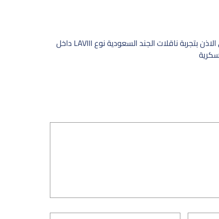
كندا نعطي الاذن بتجربة ناقلات الجند السعودية نوع LAVIII داخل
سكرية