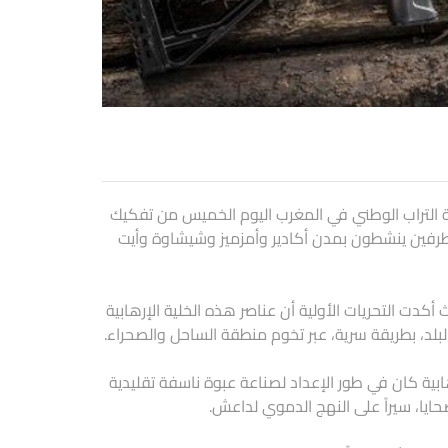
قبة التراب الوطني في المغرب اليوم الخميس من تفكيك
تطرفين ينشطون بمدن أكادير وأمزميز وشيشاوة وأيت
أكدت التحريات الأولية أن عناصر هذه الخلية الإرهابية
بلد، بطريقة سرية، عبر تخوم منطقة الساحل والصحراء.
رهابية كان في طور الإعداد لصناعة عبوة ناسفة تقليدية
ايا، سيراً على النهج الدموي لداعش.