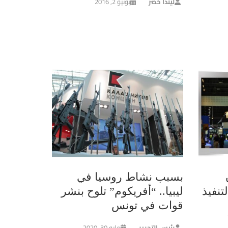
ليندا خضر
يونيو 2, 2016
بسبب نشاط روسيا في
تنفيذ
ليبيا.. “أفريكوم” تلوح بنشر
قوات في تونس
رئيس التحرير
مايو 30, 2020