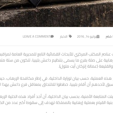
ا خضر
يوليو 14, 2016
الاخبار
LEAVE A COMMENT
عناصر المكتب المركزي للأبحاث القضائية التابع للمديرية العامة لمرا
رهابية على صلة بفرع ما يسمى بتنظيم داعش بليبيا، تتكون من ستة م
القليعة (عمالة إنزكان أيت ملول).
 هذه العملية، حسب بيان لوزارة الداخلية، في إطار مكافحة الإرهاب، حيث 
سبق لأحدهم أن أقام بليبيا، خططوا للالتحاق بمعاقل فرع داعش بهذا ال
بتت المتابعة الأمنية، بحسب بيان الداخلية، أن أحد أفراد هذه الخلية الإ
بنية القيام بعملية إرهابية بالمملكة تهدف إلى سقوط أكبر عدد من الضح