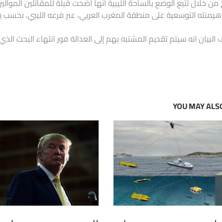
من خلال تتبع الوضع بالساحة الليبية أنها أضحت قبلة للمقاتلين الموال
يمنته التوسعية على منطقة المغرب العربي، عبر فرعه الليبي، ىحسب بيان
البيان انه سيتم تقديم المشتبه بهم إلى العدالة فور انتهاء البحث الذي
YOU MAY ALSO