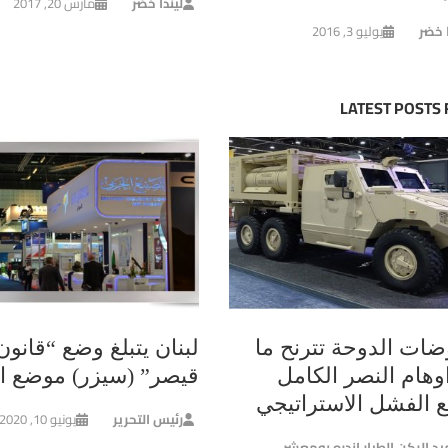
ليندا خضر
مارس 20, 2017
ا خضر
يوليو 3, 2016
LATEST POSTS
ضات الدوحة تترنح ما
لبنان يتبلغ وضع “قانون
وهام النصر الكامل
قيصر” (سيزر) موضع ال
ع الفشل الاستراتيجي
رئيس التحرير
يونيو 10, 2020
يد الركن الطيار اندره بومعشر