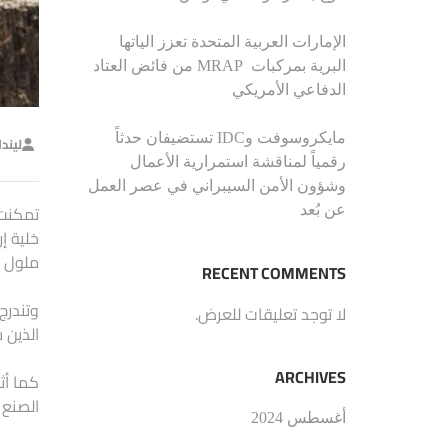
الإمارات العربية المتحدة تعزز الياتها
البرية بمركبات MRAP من فائض العتاد
الدفاعي الأمريكي
مايكروسوفت وIDC تستضيفان حدثاً
ليند
رقمياً لمناقشة استمرارية الأعمال
وشؤون الأمن السيبراني في عصر العمل
تمكنت 
عن بُعد
خلية إ
ملول و
RECENT COMMENTS
وتندرج
لا توجد تعليقات للعرض.
الذين 
ARCHIVES
كما أث
الصنع 
أغسطس 2024