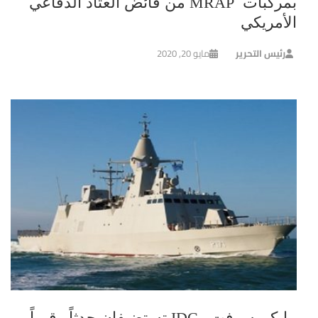
بمركبات MRAP من فائض العتاد الدفاعي
الأمريكي
رئيس التحرير
مايو 20, 2020
مايكروسوفت وIDC تستضيفان حدثاً رقمياً