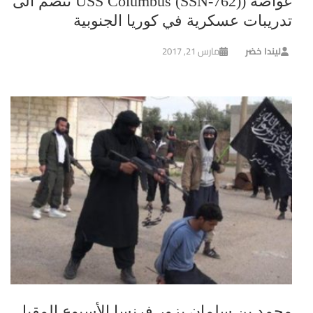
غواصة (USS Columbus (SSN-762) تنضم الى
تدريبات عسكرية في كوريا الجنوبية
ليندا خضر
مارس 21, 2017
محمد بن سلمان يزور فرنسا الأسبوع المقبل