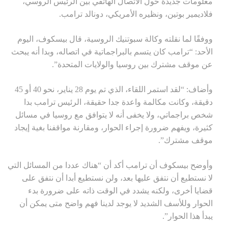
معلومات جديدة حول الاتصال الهاتفي بين الرئيس الروسي،
فلاديمير بوتين، ونظيره الأمريكي، دونالد ترامب.
ووفقًا لما نقلته وكالة سبوتنيك الروسية، قال بيسكوف، اليوم
الأحد: “ترامب كان يتسم بالبراجماتية في اتصاله، وبدا أنه يبحث
عن موقف مشترك بين روسيا والولايات المتحدة”.
وأضاف: “لقد استمر اللقاء، الذي تم يوم 28 يناير، نحو 40 أو 45
دقيقة، وكانت مكالمة واعدة جدا حقيقة، الرئيس ترامب بدا
شخص براجماتي، ولا يخفى أنه لا يتوافق مع روسيا في مسائل
كثيرة، ويفهم ضرورة إجراء الحوار، ومقارنة مواقفنا بغية إيجاد
موقف مشترك”.
وأوضح بيسكوف أن ترامب أكد أن “هناك عددا من المسائل التي
لا نستطيع أن نتفق عليها بعد، ولن نستطيع أبدا أن نتفق على
قضايا أخرى، ولكنه يشدد في الوقت ذاته على ضرورة بدء
الحوار وللأسف الشديد لا يوجد لدينا فهم واضح متى يمكن أن
يبدأ هذا الحوار”.