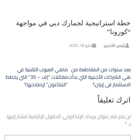
خطة استراتيجية لجمارك دبي في مواجهة
“كورونا”
رئيس التحرير
مايو 18, 2020
تصفّح
بعد سنوات من المقاطعة من
ماهي العيوب التقنية في
المقالات
هي الشركات الأجنبية التي بدأت
مقاتلات “إف – 35” التي يخطط
الاستثمار في إيران؟
“البنتاغون” لإصلاحها؟
اترك تعليقاً
لن يتم نشر عنوان بريدك الإلكتروني.
الحقول الإلزامية مشار إليها
بـ
*