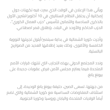
ويأتي هذا الإعلان في الوقت الذي سرت فيه تكهنات حول
إمكانية أن يحتفل النظام الستاليني في 10 أكتوبر/تشرين الأول
بالذكرى السادسة والثمانين لتأسيس “حزب العمال الكوري”،
الحزب الحاكم والأوحد في البلاد، بإطلاق قمر اصطناعي.
وأجرت كوريا الشمالية في بداية سبتمبر/أيلول تجربتها النووية
الخامسة والأقوى، وذلك بعيد إطلاقها العديد من الصواريخ
البالستية.
وندد المجتمع الدولي بهذه التجارب التي تنتهك قرارات الأمم
المتحدة فيما يعتزم مجلس الأمن فرض عقوبات جديدة على
بيونغ يانغ.
من جهتها، تسعى الصين، حليفة بيونغ يانغ الوحيدة، إلى
استئناف المفاوضات السداسية مع كوريا الشمالية والتي تضم
أيضاً الولايات المتحدة واليابان وروسيا وكوريا الجنوبية.