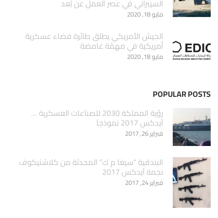
السيبراني في عصر العمل عن بُعد
مايو 18, 2020
الجيش الأمريكي يطلق طائرة فضاء عسكرية
أمريكية في مهمّة غامضة
مايو 18, 2020
POPULAR POSTS
‏رؤية المملكة 2030 للصناعات العسكرية …
آيدكس 2017 نموذجاَ
فبراير 26, 2017
البندقية “سيغا م ك” المحدثة من كلاشنيكوف
نجمة آيدكس 2017
فبراير 24, 2017