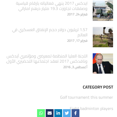
ايدكس 2017 ينهي فعالياته بارقام قياسية
وصفقات تجاوزت 19.3 مليار درهم اماراتي
فبراير 24, 2017
1.57 تريليون دولار حجم الإنفاق العسكري في
العالم
فبراير 17, 2017
اللجنة العليا المنظمة لمعرضي ومؤتمري آيدكس
ونافدكس 2017 تعقد اجتماعها التحضيري الأول.
أغسطس 3, 2016
CATEGORY POST
Golf tournament this summer
Eight badminton players