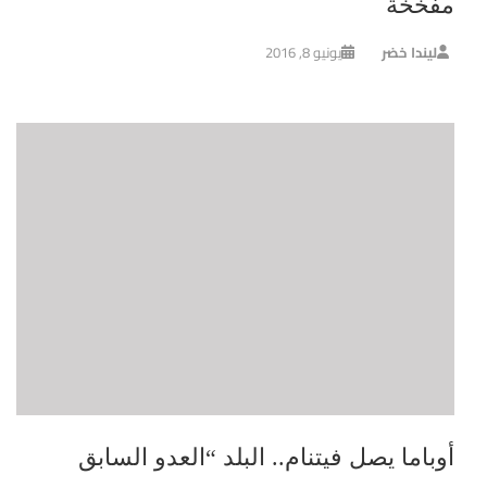
مفخخة
ليندا خضر
يونيو 8, 2016
أوباما يصل فيتنام.. البلد “العدو السابق