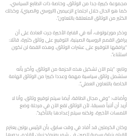
مجموعة كبيرة جدا من الوثائق، وخاصة ذات الطابع السياسي،
كما هو الحال خلال اجتماع الزعيمين (الروسي والصيني)، وكذلك
الكثير من الوثائق المتعلقة بالتعاون”.
وذكر مورغولوف، أنه في الفترة الأخيرة جرت العادة على أن
يرافق القمم الروسية الصينية، التوقيع على وثائق كثيرة، قائلا:
“يرافقها التوقيع على عشرات الوثائق، وهذه القمة لن تكون
استثناء”.
وتابع: “يتم الآن تشكيل هذه الحزمة من الوثائق، وأكرر بأنه
ستشمل وثائق سياسية مهمة وعددا كبيرا من الوثائق الهامة
الخاصة بالتعاون العملي”.
وأضاف: “وفي مجال الطاقة، أيضا سيتم توقيع وثائق، وأنا لا
أريد أن أتنبأ مسبقا، لأن الوثائق تقع الآن في مرحلة وضع
اللمسات الأخيرة، ولكنه سيتم إعدادها بالتأكيد”.
وكان الكرملين قد أفاد في وقت سابق، بأن الرئيس بوتين يعتزم
القيام بزيارة رسمية للصين في شهر يونيو/حزيران القادم، بدورها