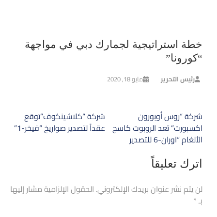
خطة استراتيجية لجمارك دبي في مواجهة
“كورونا”
رئيس التحرير
مايو 18, 2020
تصفّح
شركة “روس أوبورون
شركة “كلاشينكوف”توقع
المقالات
اكسبورت” تعد الروبوت كاسح
عقداً لتصدير صواريخ “فيخر-1”
الألغام “اوران-6 للتصدير
اترك تعليقاً
لن يتم نشر عنوان بريدك الإلكتروني.
الحقول الإلزامية مشار إليها
بـ
*