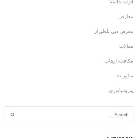
قوات خاصة
معارض
معرض دبي للطيران
مقالات
مكافحة ارهاب
مناورات
يوروساتوري
Search
for: