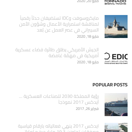
مايو 20, 2020
مايكروسوفت وIDC تستضيفان حدثاً رقمياً
لمناقشة استمرارية الأعمال وشؤون الأمن
السيبراني في عصر العمل عن بُعد
مايو 18, 2020
الجيش الأمريكي يطلق طائرة فضاء عسكرية
أمريكية في مهمّة غامضة
مايو 18, 2020
POPULAR POSTS
‏رؤية المملكة 2030 للصناعات العسكرية …
آيدكس 2017 نموذجاَ
فبراير 26, 2017
ايدكس 2017 ينهي فعالياته بارقام قياسية
وصفقات تجاوزت 19.3 مليار درهم اماراتي