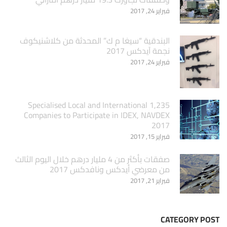
فبراير 24, 2017
البندقية “سيغا م ك” المحدثة من كلاشنيكوف
نجمة آيدكس 2017
فبراير 24, 2017
1,235 Specialised Local and International
Companies to Participate in IDEX, NAVDEX
2017
فبراير 15, 2017
صفقات بأكثر من 4 مليار درهم خلال اليوم الثالث
من معرضي أيدكس ونافدكس 2017
فبراير 21, 2017
CATEGORY POST