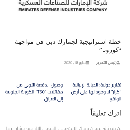
خطة استراتيجية لجمارك دبي في مواجهة
“كورونا”
رئيس التحرير
مايو 18, 2020
تصفّح
تقارير دولية: الدبابة الإيرانية
وصول الدفعة الأولى من
المقالات
“كرار” لا وجود لها على أرض
مقاتلات “T50” الكورية الجنوبية
الواقع
إلى العراق
اترك تعليقاً
لن يتم نشر عنوان بريدك الإلكتروني.
الحقول الإلزامية مشار إليها