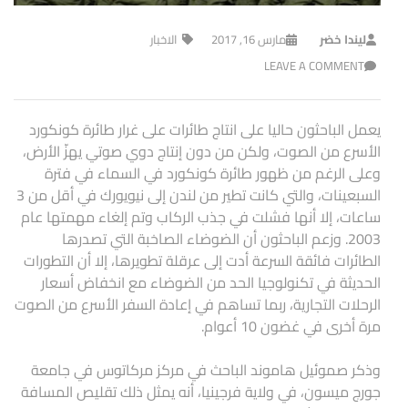
ليندا خضر
مارس 16, 2017
الاخبار
LEAVE A COMMENT
يعمل الباحثون حاليا على انتاج طائرات على غرار طائرة كونكورد
الأسرع من الصوت، ولكن من دون إنتاج دوي صوتي يهزّ الأرض،
وعلى الرغم من ظهور طائرة كونكورد في السماء في فترة
السبعينات، والتي كانت تطير من لندن إلى نيويورك في أقل من 3
ساعات، إلا أنها فشلت في جذب الركاب وتم إلغاء مهمتها عام
2003. وزعم الباحثون أن الضوضاء الصاخبة التي تصدرها
الطائرات فائقة السرعة أدت إلى عرقلة تطويرها، إلا أن التطورات
الحديثة في تكنولوجيا الحد من الضوضاء مع انخفاض أسعار
الرحلات التجارية، ربما تساهم في إعادة السفر الأسرع من الصوت
مرة أخرى في غضون 10 أعوام.
وذكر صموئيل هاموند الباحث في مركز مركاتوس في جامعة
جورج ميسون، في ولاية فرجينيا، أنه يمثل ذلك تقليص المسافة