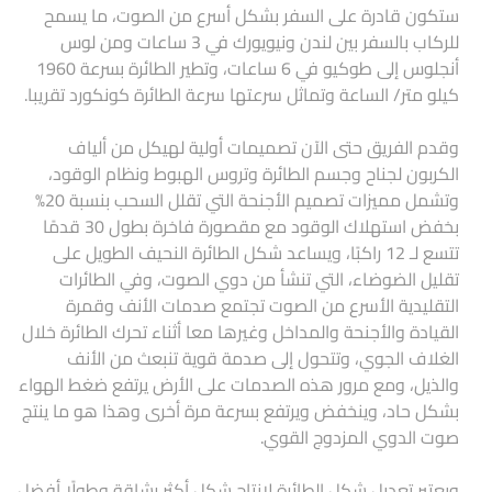
ستكون قادرة على السفر بشكل أسرع من الصوت، ما يسمح
للركاب بالسفر بين لندن ونيويورك في 3 ساعات ومن لوس
أنجلوس إلى طوكيو في 6 ساعات، وتطير الطائرة بسرعة 1960
كيلو متر/ الساعة وتماثل سرعتها سرعة الطائرة كونكورد تقريبا.
وقدم الفريق حتى الآن تصميمات أولية لهيكل من ألياف
الكربون لجناح وجسم الطائرة وتروس الهبوط ونظام الوقود،
وتشمل مميزات تصميم الأجنحة التي تقلل السحب بنسبة 20%
بخفض استهلاك الوقود مع مقصورة فاخرة بطول 30 قدمًا
تتسع لـ 12 راكبًا، ويساعد شكل الطائرة النحيف الطويل على
تقليل الضوضاء، التي تنشأ من دوي الصوت، وفي الطائرات
التقليدية الأسرع من الصوت تجتمع صدمات الأنف وقمرة
القيادة والأجنحة والمداخل وغيرها معا أثناء تحرك الطائرة خلال
الغلاف الجوي، وتتحول إلى صدمة قوية تنبعث من الأنف
والذيل، ومع مرور هذه الصدمات على الأرض يرتفع ضغط الهواء
بشكل حاد، وينخفض ويرتفع بسرعة مرة أخرى وهذا هو ما ينتج
صوت الدوي المزدوج القوي.
ويعتبر تعديل شكل الطائرة لإنتاج شكل أكثر رشاقة وطولًا أفضل