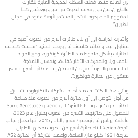
بين العالم مثلما فعلت السكك الحديدية العابرة للقارات
والطيران، من دون سرعة الصوت من قبل، ويعكس هذا
المفهوم اتجاه ركود الابتكار المستمر لأربعة عقود في مجال
الطيران”
وأشارت الدراسة إلى أن بناء طائرات أسرع من الصوت أصبح في
متناول اليد، وأضاف هاموند في ورقته البحثية “تحسنت هندسة
الطائرات بشكل ملحوظ منذ الطائرة كونكورد، ومع المواد
الأخف وزنًا والمحركات الأكثر كفاءة، وتحسين النمذجة
الحاسوبية والخبرة أصبح من الممكن إنشاء طائرة أسرع وبسعر
معقول عن الطائرة كونكورد”.
ويأتي هذا الاكتشاف منذ أصبحت شركات التكنولوجيا تتسابق
من أجل التوصل إلى أول طائرة أسرع من الصوت منذ صناعة
الطائرة كونكورد، وتخطط الشركتان Aerion و Spike Aerospace
للحصول على طائرتهما الأسرع من الصوت بحلول عام 2023،
وأعلنت ايرباص في نوفمبر/ تشرين الثاني 2015 أنها تعمل بجانب
شركة Aerion لبناء طائرة أسرع من الصوت يمكنها الطيران
بسرعة 1931 كيلو متر/ الساعة، وزعمت الشركة أن الطائرة AS2