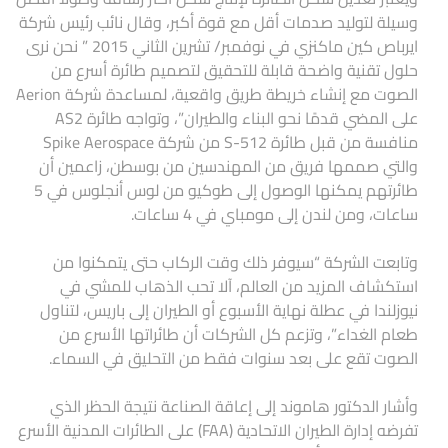
وسيلة لتوليد صدمات أقل مع قوة أكبر، وقال نائب رئيس شركة
ايرباص كين ماكنزي في نوفمبر/ تشرين الثاني 2015 ” نحن نرى
حلول تقنية واضحة قابلة للتحقيق لتصميم طائرة أسرع من
الصوت مع إنشاء خريطة طريق واقعية، لمساعدة شركة Aerion
على المضي قدمًا نحو البناء والطيران”، وتواجه طائرة AS2
منافسة من قبل طائرة S-512 من شركة Spike Aerospace
والتي صممها فريق من المهندسين من بوسطن، زاعمين أن
طائرتهم يمكنها الوصول إلى طوكيو من لوس أنجلوس في 5
ساعات، ومن لندن إلى مومباي في 4 ساعات.
وتابعت الشركة “سيوفر ذلك وقت الركاب حتى يتمكنوا من
استكشاف المزيد من العالم، آلا تحب الذهاب للمشي في
نيوزلندا في عطلة نهاية الأسبوع أو الطيران إلى باريس، لتناول
طعام الغداء”، وتزعم كل الشركات أن طائراتها الأسرع من
الصوت تقع على بعد سنوات فقط من التحليق في السماء.
وأشار الدكتور هاموند إلى إعاقة الصناعة نتيجة الحظر الذي
تفرضه إدارة الطيران الاتحادية (FAA) على الطائرات المدنية الأسرع