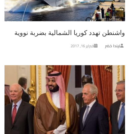
واشنطن تهدد كوريا الشمالية بضربة نووية
ليندا خضر
فبراير 16, 2017