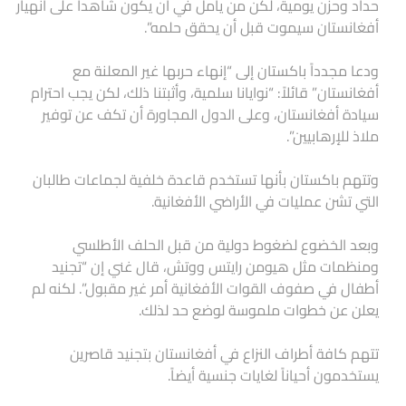
حداد وحزن يومية، لكن من يأمل في أن يكون شاهداً على انهيار
أفغانستان سيموت قبل أن يحقق حلمه”.
ودعا مجدداً باكستان إلى “إنهاء حربها غير المعلنة مع
أفغانستان” قائلاً: “نوايانا سلمية، وأثبتنا ذلك، لكن يجب احترام
سيادة أفغانستان، وعلى الدول المجاورة أن تكف عن توفير
ملاذ للإرهابيين”.
وتتهم باكستان بأنها تستخدم قاعدة خلفية لجماعات طالبان
التي تشن عمليات في الأراضي الأفغانية.
وبعد الخضوع لضغوط دولية من قبل الحلف الأطلسي
ومنظمات مثل هيومن رايتس ووتش، قال غني إن “تجنيد
أطفال في صفوف القوات الأفغانية أمر غير مقبول”. لكنه لم
يعلن عن خطوات ملموسة لوضع حد لذلك.
تتهم كافة أطراف النزاع في أفغانستان بتجنيد قاصرين
يستخدمون أحياناً لغايات جنسية أيضاً.