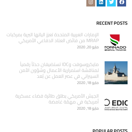
RECENT POSTS
الإمارات العربية المتحدة تعزز الياتها البرية بمركبات
MRAP من فائض العتاد الدفاعي الأمريكي
مايو 20, 2020
مايكروسوفت وIDC تستضيفان حدثاً رقمياً
لمناقشة استمرارية الأعمال وشؤون الأمن
السيبراني في عصر العمل عن بُعد
مايو 18, 2020
الجيش الأمريكي يطلق طائرة فضاء عسكرية
أمريكية في مهمّة غامضة
مايو 18, 2020
POPULAR POSTS