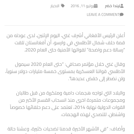
ليندا خضر
يوليو 11, 2016
الاخبار
LEAVE A COMMENT
أعلن الرئيس الأفغاني أشرف غني، اليوم الإثنين، لدى عودته من
قمة حلف شمال الأطلسي في وارسو، أن أفغانستان تلقت
“رسالة دعم واضحة” لقواتها الأمنية حتى العام 2020.
وقال غني خلال مؤتمر صحافي: “حتى العام 2020 سيمول
الأطلسي قواتنا العسكرية بمستوى خمسة مليارات دولار سنوياً،
ولن نضطر إلى خفض عديدها”.
والبلاد التي تواجه هجمات دامية ومتكررة من قبل طالبان
ومجموعات متمردة اخرى منذ انسحاب القسم الأكبر من
القوات الدولية نهاية 2014، تعتمد على دعم حلفائها خصوصاً
واشنطن، للتصدي لهذه الهجمات.
وأضاف: “في الأشهر الأخيرة قدمنا تضحيات كثيرة، وعشنا حالة