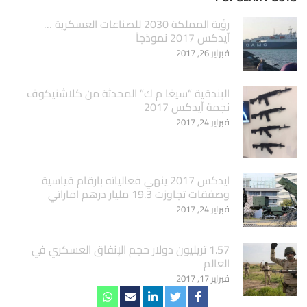
‏رؤية المملكة 2030 للصناعات العسكرية …
آيدكس 2017 نموذجاَ
فبراير 26, 2017
البندقية “سيغا م ك” المحدثة من كلاشنيكوف
نجمة آيدكس 2017
فبراير 24, 2017
ايدكس 2017 ينهي فعالياته بارقام قياسية
وصفقات تجاوزت 19.3 مليار درهم اماراتي
فبراير 24, 2017
1.57 تريليون دولار حجم الإنفاق العسكري في
العالم
فبراير 17, 2017