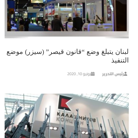
لبنان يتبلغ وضع “قانون قيصر” (سيزر) موضع
التنفيذ
رئيس التحرير
يونيو 10, 2020