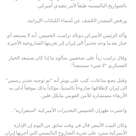
بالصواريخ الباليستية طبقاً لأمر تنفيذي أميركي.
ورفض المصدر الكشف عن أسماء الكيانات الإيرانية.
وأكد الرئيس الأميركي دونالد ترامب، الخميس، أنه لا يستبعد أي
خيار بعدما وجه تحذيراً الى إيران إثر تجربتها الصاروخية الأخيرة.
وقال ترامب رداً على صحفيين سألوه ما إذا كان يستبعد الخيار
العسكري “لا شيء مستبعداً”.
وقبل بضع ساعات، كتب على تويتر أنه “تم توجيه تحذير رسمي”
الى إيران لإطلاقها صاروخاً بالستياً، مؤكداً بذلك موقفاً أدلى به
الأربعاء مستشاره للأمن القومي مايكل فلين.
واعتبرت طهران الخميس التحذيرات الأميركية “استفزازية”.
وكان البيت الأبيض قال في وقت سابق من اليوم إن الإدارة
الأميركية سترد على تجربة الصاروخ الباليستي التي أجرتها إيران