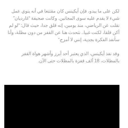
لكن على ما يبدو، فإن أيكينس كان مقتنعا في أنه ينوي عمل
شيء لا يقدم عليه سوى المجانين. وكانت صحيفة “غارديان”
نقلت عن الرياضي، منذ يومين، إنه قلق جدا، حيث قال: “لو لم
أكن قلقا، لكنت غبيا.. نتحدث هنا عن القفز من دون مظلة، وأنا
“.
سأنفذ الفكرة بجدية، إنني لا أمزح
وقد نفذ أيكينس، الذي يعتبر أحد أبرز وأشهر هواة القفز
بالمظلات، 18 ألف قفزة بالمظلات حتى الآن.