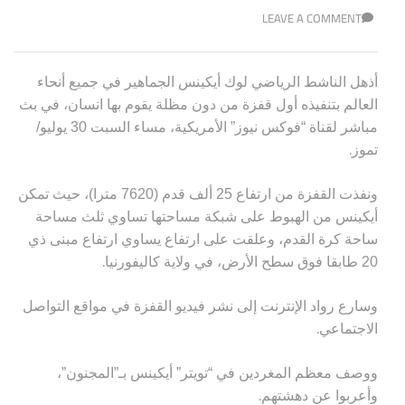
LEAVE A COMMENT
أذهل الناشط الرياضي لوك أيكينس الجماهير في جميع أنحاء
العالم بتنفيذه أول قفزة من دون مظلة يقوم بها انسان، في بث
مباشر لقناة “فوكس نيوز” الأمريكية، مساء السبت 30 يوليو/
.
تموز
ونفذت القفزة من ارتفاع 25 ألف قدم (7620 مترا)، حيث تمكن
أيكينس من الهبوط على شبكة مساحتها تساوي ثلث مساحة
ساحة كرة القدم، وعلقت على ارتفاع يساوي ارتفاع مبنى ذي
.
20 طابقا فوق سطح الأرض، في ولاية كاليفورنيا
وسارع رواد الإنترنت إلى نشر فيديو القفزة في مواقع التواصل
.
الاجتماعي
ووصف معظم المغردين في “تويتر” أيكينس بـ”المجنون”،
.
وأعربوا عن دهشتهم