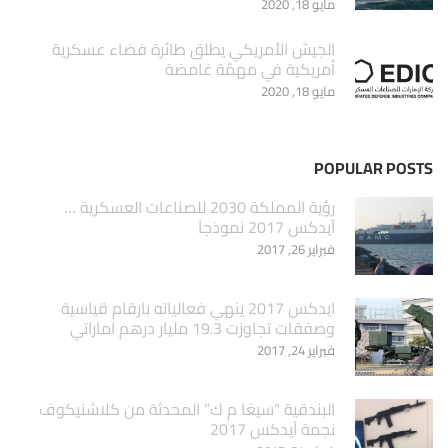
مايو 18, 2020
الجيش الأمريكي يطلق طائرة فضاء عسكرية
أمريكية في مهمّة غامضة
مايو 18, 2020
POPULAR POSTS
‏رؤية المملكة 2030 للصناعات العسكرية …
آيدكس 2017 نموذجاَ
فبراير 26, 2017
ايدكس 2017 ينهي فعالياته بارقام قياسية
وصفقات تجاوزت 19.3 مليار درهم اماراتي
فبراير 24, 2017
البندقية “سيغا م ك” المحدثة من كلاشنيكوف
نجمة آيدكس 2017