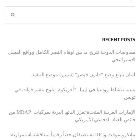
RECENT POSTS
مفاوضات الدوحة تترنح ما بين اوهام النصر الكامل وواقع الفشل
الاستراتيجي
لبنان يتبلغ وضع “قانون قيصر” (سيزر) موضع التنفيذ
بسبب نشاط روسيا في ليبيا.. “أفريكوم” تلوح بنشر قوات في
تونس
الإمارات العربية المتحدة تعزز الياتها البرية بمركبات MRAP من
فائض العتاد الدفاعي الأمريكي
مايكروسوفت وIDC تستضيفان حدثاً رقمياً لمناقشة استمرارية