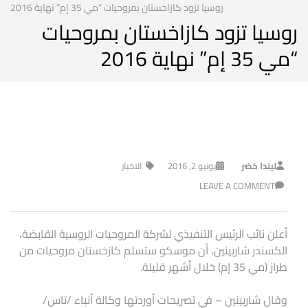
روسيا تزود كازاخستان بمروحيات “مي 35 إم” نهاية 2016
روسيا تزود كازاخستان بمروحيات
“مي 35 إم” نهاية 2016
ليندا خضر
يونيو 2, 2016
الاخبار
LEAVE A COMMENT
أعلن نائب الرئيس التنفيذي لشركة المروحيات الروسية القابضة،
الكسندر شاربينين، أن موسكو ستسلم كازخستان مروحيات من
طراز (مي 35 إم) خلال أشهر قليلة.
وقال شاربينين – في تصريحات أوردتها وكالة أنباء /تاس/