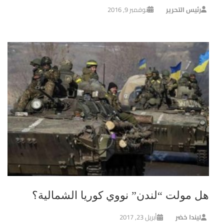
رئيس التحرير
نوفمبر 9, 2016
هل مولت “لندن” نووي كوريا الشمالية؟
ليندا خضر
أبريل 23, 2017