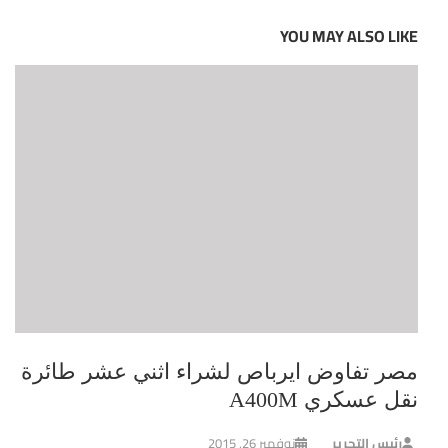
YOU MAY ALSO LIKE
مصر تفاوض ايرباص لشراء اثني عشر طائرة
نقل عسكري A400M
رئيس التحرير
نوفمبر 26, 2015