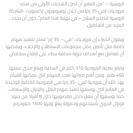
الروسية – “من المقرر أن تصل الشحنات الأولى من هذه
مروحيات (مي 35 إم) من خلال روسوبورون إكسبورت -الشركة
الروسية لتصدير السلاح – في نهاية هذا العام”، دون أن يحدد
المزيد من التفاصيل.
ويقول الخبراء إن مروحيات “مي – 35 إم” تصلح لتنفيذ مهام
خاصة مثل تأمين عمل مجموعات الاستطلاع والإجلاء، ويمكنها
أن تتعامل مع أهداف جوية محلقة ببطء على ارتفاع منخفض.
وتبلغ سرعة المروحية 310 كلم في الساعة ويبلغ مدى عملها
460 كلم.. ومن أهم ميزاتها تعدد المهام التي يمكنها القيام
بها، ذلك أن مروحية (مي -35 إم) هي المروحية القتالية الوحيدة
في العالم التي بوسعها تنفيذ مهام النقل والإنزال والإسعاف..
كما بوسعها أن تنقل داخل مقصورتها حتى 8 أفراد من جنود
الإنزال الجوي بأسلحتهم وحمولة يبلغ وزنها 1500 كيلوجرام.