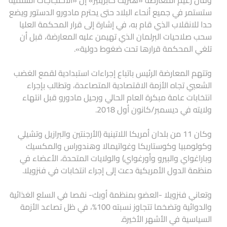
وقال زعيم المعارضة «هنريك كابريليز» إن «الاحتجاجات السلمية
ستستمر في جميع أنحاء البلاد حتى يحترم مادورو الدستور ويضع
حدا للانقلاب الذي قام به، في إشارة إلى قرار المحكمة العليا
سحب صلاحيات البرلمان الذي تهيمن عليه المعارضة، قبل أن
تلغي المحكمة قرارها تحت ضغوط دولية».
وتتهم المعارضة الرئيس باتباع إجراءات استبدادية لقمع الغضب
الشعبي تجاه الأزمة الاقتصادية المتصاعدة، وتطالب بإجراء
انتخابات عامة مبكرة العام الحالي ورحيل مادورو قبل انتهاء
ولايته في ديسمبر/كانون أول 2018.
وكان 11 من بلدان أمريكا اللاتينية (الأرجنتين والبرازيل وتشيلي
وكولومبيا وكوستاريكا وغواتيمالا وهندوراس والمكسيك
وباراغواي والبيرو وأورغواي) والولايات المتحدة، الأعضاء في
منظمة الدول الأمريكية دعت إلى إجراء انتخابات في فنزويلا.
وتعاني فنزويلا -العضو بمنظمة أوبك- نقصا في السلع الغذائية
والدوائية وتضخما تتجاوز نسبته 100%، في ظل تصاعد الأزمة
السياسية في الأشهر الأخيرة.