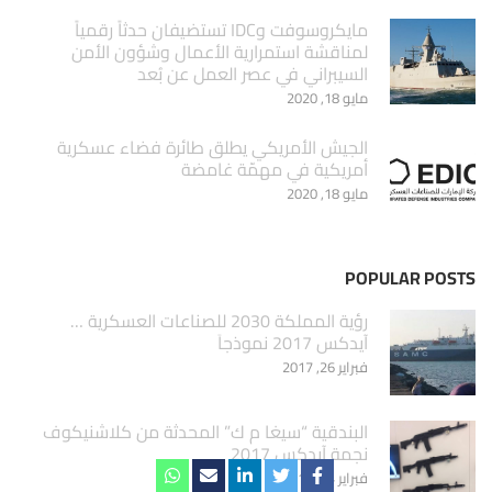
مايكروسوفت وIDC تستضيفان حدثاً رقمياً
لمناقشة استمرارية الأعمال وشؤون الأمن
السيبراني في عصر العمل عن بُعد
مايو 18, 2020
الجيش الأمريكي يطلق طائرة فضاء عسكرية
أمريكية في مهمّة غامضة
مايو 18, 2020
POPULAR POSTS
‏رؤية المملكة 2030 للصناعات العسكرية …
آيدكس 2017 نموذجاَ
فبراير 26, 2017
البندقية “سيغا م ك” المحدثة من كلاشنيكوف
نجمة آيدكس 2017
فبراير 24, 2017