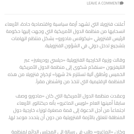
LEAVE A COMMENT
أعلنت فنزويلا التي تشهد أزمة سياسية واقتصادية حادة، الأربعاء
انسحابها من منظمة الدول الأمريكية التي وجهت إليها حكومة
الرئيس الفنزويلي «نيكولاس مادورو» بشكل منتظم اتهامات
بتشجيع تدخل دولي في الشؤون الفنزويلية.
وقالت وزيرة الخارجية الفنزويلية «ديلسي رودريغيز» عبر
التليفزيون «سنقدّم شكوى إلى منظمة الدول الأمريكية
الخميس ونُطلق آلية تستلزم 24 شهرا» لإخراج فنزويلا من هذه
المنظمة الإقليمية التي تتخذ من واشنطن مقراً.
وعقدت منظمة الدول الأمريكية التي كان «مادورو وصف
سابقاً أمينها العام «لويس الماغرو» بأنه ديكتاتور، الأربعاء
اجتماعاً من أجل الدعوة إلى قمة مصغرة لوزراء خارجية دول
المنطقة تتعلق بالأزمة الفنزويلية من دون أن يتحدد موعد لها.
وكان «الماغرو» طلب في رسالة إلى المجلس الدائم لمنظمة