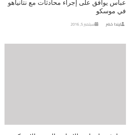
عباس يوافق على إجراء محادثات مع نتانياهو
في موسكو
ليندا خضر
سبتمبر 5, 2016