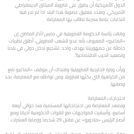
الدول الأمريكية أن يطبق على فنزويلا الميثاق الديمقراطي
الأمريكي، وهدد بتعليق عضوية هذا البلد اذا لم تجر فيه
انتخابات عامة بسرعة تطالب بها المعارضة.
وقالت رئاسة الحكومة الفنزويلية في مارس/آذار الماضي إن
«الماغرو» المعروف بأنه عدو للشعب الفنزويلي، أطلق نظريات
خاطئة عن جمهوريتنا بهدف واحد: تشجيع تدخل دولي في بلدنا
وتصعيد الحرب الاقتصادية”.
ورأت وزارة الخارجية الفنزويلية وقتذاك أن موقف «الماغرو نابع
من الكراهية التي يكنّها لفنزويلا ومن تواطئه مع المعارضة، بحد
وصفها.
احتجاجات المعارضة
وتصعد المعارضة من احتجاجاتها المستمرة منذ حوالي أربعة
أسابيع، وأسفرت المواجهات مع القوات الحكومية أحيانا ومع
أنصار الرئيس «مادورو» عن مقتل 29 شخصا وإصابة العشرات.