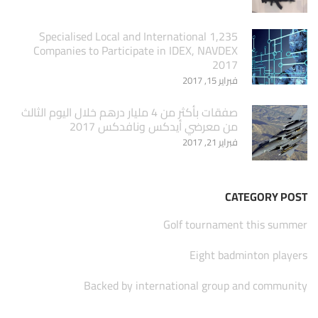
1,235 Specialised Local and International
Companies to Participate in IDEX, NAVDEX
2017
فبراير 15, 2017
صفقات بأكثر من 4 مليار درهم خلال اليوم الثالث
من معرضي أيدكس ونافدكس 2017
فبراير 21, 2017
CATEGORY POST
Golf tournament this summer
Eight badminton players
Backed by international group and community