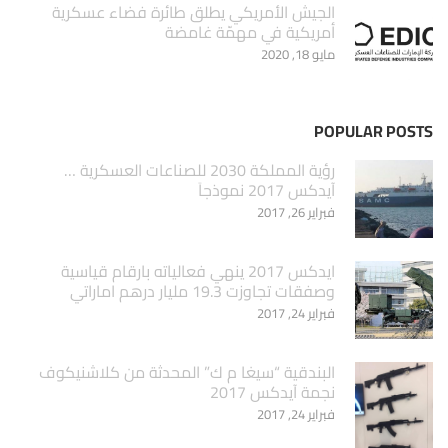
الجيش الأمريكي يطلق طائرة فضاء عسكرية
أمريكية في مهمّة غامضة
مايو 18, 2020
POPULAR POSTS
‏رؤية المملكة 2030 للصناعات العسكرية …
آيدكس 2017 نموذجاَ
فبراير 26, 2017
ايدكس 2017 ينهي فعالياته بارقام قياسية
وصفقات تجاوزت 19.3 مليار درهم اماراتي
فبراير 24, 2017
البندقية “سيغا م ك” المحدثة من كلاشنيكوف
نجمة آيدكس 2017
فبراير 24, 2017