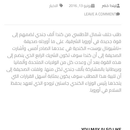
ليندا خضر
يونيو 13, 2016
الاخبار
LEAVE A COMMENT
طلب حلف شمال الأطلسي من كندا ألف جندي لضمهم إلى
قوة جديدة في أوروبا الشرقية، على ما أوردته صحيفة
«ناشيونال بوست» الكندية في عددها الصادر أمس. وأشارت
الصحيفة إلى أن كندا سوف تكون الشريك الرابع الذي ينضم إلى
هذه القوة بعد أن وعدت كل من الولايات المتحدة وألمانيا
وبريطانيا بالمشاركة بألف جندي لكل منها. ولفتت الصحيفة إلى
أن تلبية هذا المطلب سوف يكون بمثابة أسهل القرارات التي
يتخذها رئيس الوزراء الكندي جاستين ترودو الذي تعهد بحفظ
السلام في أوروبا.
YOU MAY ALSO LIKE