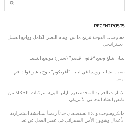
RECENT POSTS
مفاوضات الدوحة تترنح ما بين اوهام النصر الكامل وواقع الفشل
الاستراتيجي
لبنان يتبلغ وضع “قانون قيصر” (سيزر) موضع التنفيذ
بسبب نشاط روسيا في ليبيا.. “أفريكوم” تلوح بنشر قوات في
تونس
الإمارات العربية المتحدة تعزز الياتها البرية بمركبات MRAP من
فائض العتاد الدفاعي الأمريكي
مايكروسوفت وIDC تستضيفان حدثاً رقمياً لمناقشة استمرارية
الأعمال وشؤون الأمن السيبراني في عصر العمل عن بُعد