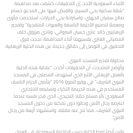
الأنباء السعودية الأحد، إن التحقيقات كشفت بعد مداهمة
“شقة سكنية بحي النسيم، والقبض فيها على المدعو حسام
صالح سمران الجهني، واستراحة بحي الحرازات، استخدمت مأوىً
ومعملاً لتصنيع الأحزمة الناسفة والعبوات المتفجرة” وتفجير
الإرهابيين خالد غازي حسين السرواني، ونادي مرزوق خلف
المضياني العنزي نفسيهما أثناء المداهمة، نجحت فرق
التحقيق في التوصل إلى حقائق جديدة عن هذه الخلية الإرهابية.
محاولة تفجير المسجد النبوي
وأوضح المتحدث، أن التحقيقات أكدت “علاقة هذه الخلية
بالعمل الإرهابي الآثم الذي استهدف المصلين في المسجد
النبوي الشريف” في يوليو (تموز) 2016 “بتأمين الحزام الناسف
المستخدم في هذه الجريمة النكراء وتسليمه للانتحاري
السعودي نائر مسلم حمّاد النجيدي، الذي فجر نفسه عندما
اعترضه رجال الأمن وحالوا دون تمكنه من دخول المسجد
النبوي الشريف، مما نتج عنه مقتله، واستشهاد أربعة من رجال
الأمن”.
وثبت أيضاً تورط الخلية حسب الداخلية السعودية، في العمل