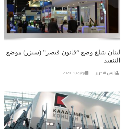
لبنان يتبلغ وضع “قانون قيصر” (سيزر) موضع
التنفيذ
رئيس التحرير
يونيو 10, 2020