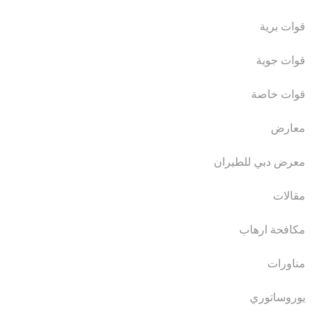
قوات برية
قوات جوية
قوات خاصة
معارض
معرض دبي للطيران
مقالات
مكافحة ارهاب
مناورات
يوروساتوري