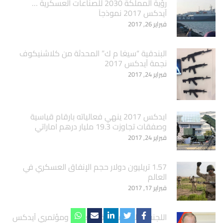
‏رؤية المملكة 2030 للصناعات العسكرية …
آيدكس 2017 نموذجاَ
فبراير 26, 2017
البندقية “سيغا م ك” المحدثة من كلاشنيكوف
نجمة آيدكس 2017
فبراير 24, 2017
ايدكس 2017 ينهي فعالياته بارقام قياسية
وصفقات تجاوزت 19.3 مليار درهم اماراتي
فبراير 24, 2017
1.57 تريليون دولار حجم الإنفاق العسكري في
العالم
فبراير 17, 2017
اللجنة العليا المنظمة لمعرضي ومؤتمري آيدكس