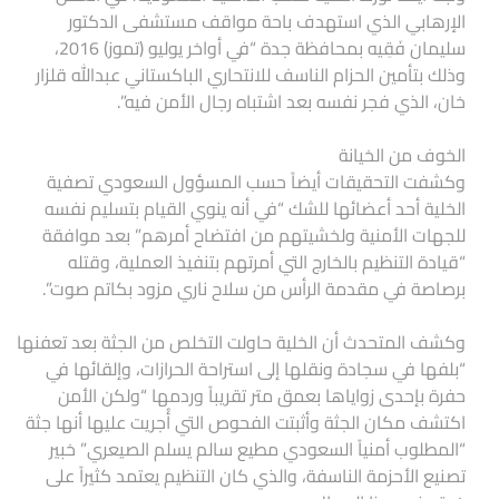
الإرهابي الذي استهدف باحة مواقف مستشفى الدكتور
سليمان فَقِيه بمحافظة جدة “في أواخر يوليو (تموز) 2016،
وذلك بتأمين الحزام الناسف للانتحاري الباكستاني عبدالله قلزار
خان، الذي فجر نفسه بعد اشتباه رجال الأمن فيه”.
الخوف من الخيانة
وكشفت التحقيقات أيضاً حسب المسؤول السعودي تصفية
الخلية أحد أعضائها للشك “في أنه ينوي القيام بتسليم نفسه
للجهات الأمنية ولخشيتهم من افتضاح أمرهم” بعد موافقة
“قيادة التنظيم بالخارج التي أمرتهم بتنفيذ العملية، وقتله
برصاصة في مقدمة الرأس من سلاح ناري مزود بكاتم صوت”.
وكشف المتحدث أن الخلية حاولت التخلص من الجثة بعد تعفنها
“بلفها في سجادة ونقلها إلى استراحة الحرازات، وإلقائها في
حفرة بإحدى زواياها بعمق متر تقريباً وردمها “ولكن الأمن
اكتشف مكان الجثة وأثبتت الفحوص التي أُجريت عليها أنها جثة
“المطلوب أمنياً السعودي مطيع سالم يسلم الصيعري” خبير
تصنيع الأحزمة الناسفة، والذي كان التنظيم يعتمد كثيراً على