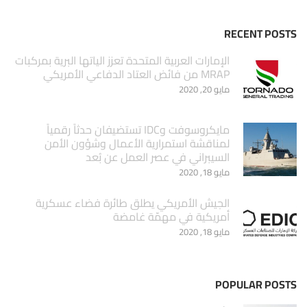
RECENT POSTS
الإمارات العربية المتحدة تعزز الياتها البرية بمركبات
MRAP من فائض العتاد الدفاعي الأمريكي
مايو 20, 2020
مايكروسوفت وIDC تستضيفان حدثاً رقمياً
لمناقشة استمرارية الأعمال وشؤون الأمن
السيبراني في عصر العمل عن بُعد
مايو 18, 2020
الجيش الأمريكي يطلق طائرة فضاء عسكرية
أمريكية في مهمّة غامضة
مايو 18, 2020
POPULAR POSTS