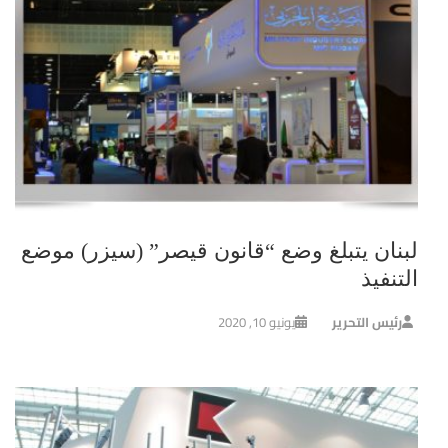
لبنان يتبلغ وضع “قانون قيصر” (سيزر) موضع
التنفيذ
رئيس التحرير
يونيو 10, 2020