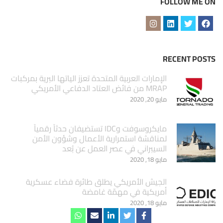
FOLLOW ME ON
RECENT POSTS
الإمارات العربية المتحدة تعزز الياتها البرية بمركبات
MRAP من فائض العتاد الدفاعي الأمريكي
مايو 20, 2020
مايكروسوفت وIDC تستضيفان حدثاً رقمياً
لمناقشة استمرارية الأعمال وشؤون الأمن
السيبراني في عصر العمل عن بُعد
مايو 18, 2020
الجيش الأمريكي يطلق طائرة فضاء عسكرية
أمريكية في مهمّة غامضة
مايو 18, 2020