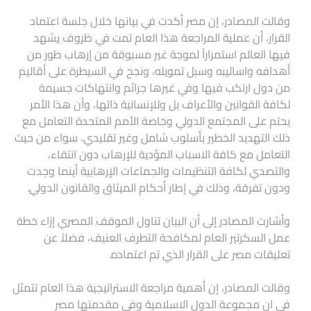
وقالت المصادر، إن مصر أكدت في بيانها خلال جلسة اعتماد
القرار، أن عملية المراجعة هذا العام تمت في ظروف يشهد
فيها العالم استمراراً لموجة غير مسبوقة من إرهاب طور من
أهدافه واساليبه وسبل تمويله، ونجح في السيطرة على أقاليم
من دول ارتكب فيها وفي غيرها جرائم وانتهاكات جسيمة
لكافة القوانين والأعراف بل وللإنسانية ذاتها، وأن هذا الأمر
يحتم على المجتمع الدولي وخاصة الأمم المتحدة التعامل مع
ذلك التهديد الخطير بأسلوب شامل وغير تقليدي، سواء من حيث
التعامل مع كافة الاسباب المؤدية للإرهاب دون انتقاء،
والتصدي لكافة التنظيمات والجماعات الإرهابية أينما وجدت
ودون تفرقة، وذلك في إطار أحكام الميثاق والقانون الدولي.
وأشارت المصادر إلى أن البيان تناول الموقف المصري إزاء خطة
عمل السكرتير العام لمكافحة التطرف العنيف، فضلاً عن
تعليقات مصر على القرار الذي تم اعتماده.
وقالت المصادر، إن أهمية مراجعة الاستراتيجية هذا العام تتمثل
في ان مجموعة الدول الاسلامية وفي مقدمتها مصر