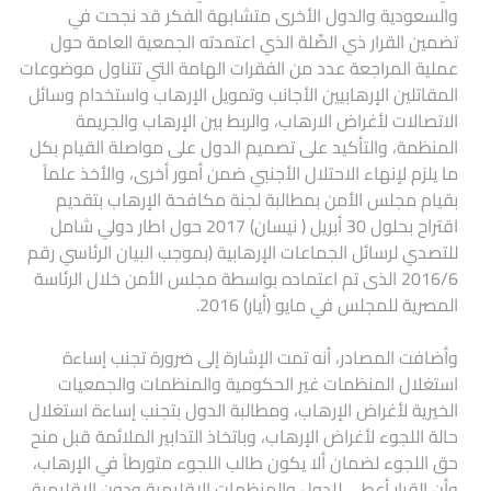
والسعودية والدول الأخرى متشابهة الفكر قد نجحت في
تضمين القرار ذي الصِّلة الذي اعتمدته الجمعية العامة حول
عملية المراجعة عدد من الفقرات الهامة التي تتناول موضوعات
المقاتلين الإرهابيين الأجانب وتمويل الإرهاب واستخدام وسائل
الاتصالات لأغراض الارهاب، والربط بين الإرهاب والجريمة
المنظمة، والتأكيد على تصميم الدول على مواصلة القيام بكل
ما يلزم لإنهاء الاحتلال الأجنبي ضمن أمور أخرى، والأخذ علماً
بقيام مجلس الأمن بمطالبة لجنة مكافحة الإرهاب بتقديم
اقتراح بحلول 30 أبريل ( نيسان) 2017 حول اطار دولي شامل
للتصدي لرسائل الجماعات الإرهابية (بموجب البيان الرئاسي رقم
2016/6 الذى تم اعتماده بواسطة مجلس الأمن خلال الرئاسة
المصرية للمجلس في مايو (أيار) 2016.
وأضافت المصادر، أنه تمت الإشارة إلى ضرورة تجنب إساءة
استغلال المنظمات غير الحكومية والمنظمات والجمعيات
الخيرية لأغراض الإرهاب، ومطالبة الدول بتجنب إساءة استغلال
حالة اللجوء لأغراض الإرهاب، وباتخاذ التدابير الملائمة قبل منح
حق اللجوء لضمان ألا يكون طالب اللجوء متورطاً في الإرهاب،
وأن القرار أعطى للدول والمنظمات الإقليمية ودون الإقليمية