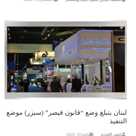
لبنان يتبلغ وضع “قانون قيصر” (سيزر) موضع
التنفيذ
رئيس التحرير
يونيو 10, 2020