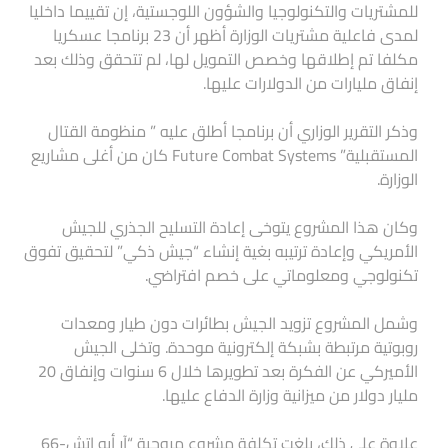
للمشتريات والتكنولوجيا والشؤون اللوجستية، إن تقييما داخليا
لمدى فاعلية مشتريات الوزارة أظهر أن 23 برنامجا عسكريا
مكلفا تم إطلاقها وخصص التمويل لها، لم تتحقق وذلك بعد
إنفاق مليارات من الدولارات عليها.
وذكر التقرير الوزاري أن برنامجا أطلق عليه ” منظومة القتال
المستقبلية” Future Combat Systems كان من أغلى مشاريع
الوزارة.
وكان هذا المشروع يتوخى إعادة التسليح الجذري للجيش
الأمريكي وإعادة ترتيبه بغية إنشاء “جيش ذكي” لتحقيق تفوق
تكنولوجي ومعلوماتي على خصم افتراضي.
وشمل المشروع تزويد الجيش بطائرات دون طيار ومعدات
روبوتية مرتبطة بشبكة إلكترونية موحدة. وتخلى الجيش
الأميركي عن الفكرة بعد تطويرها خلال 6 سنوات وإنفاق 20
مليار دولار من ميزانية وزارة الدفاع عليها.
علاوة على ذلك، بلغت تكلفة مشروع مروحية “آر أيه إتش-66