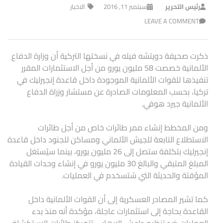
رئيس التحرير
سبتمبر 11, 2016
الاخبار
LEAVE A COMMENT
ذكرت صحيفة دويتشه فيله في نسختها التركية أن وزارة الدفاع
الألمانية خصصت 58 مليون يورو من أجل الاستثمارات المقرر
تنفيذها للقوات الألمانية الموجودة داخل قاعدة إنجيرليك في
تركيا، بحسب المعلومات الصادرة عن مستشار وزراة الدفاع
الألمانية جيرد هوفي.
ومن المخطط إنشاء ممر طائرات خاص من أجل طائرات
الاستطلاع التابعة للجيش الألماني ومساكن للجنود داخل قاعدة
إنجيرليك بتكلفة ستصل إلى 26 مليون يورو، بينما سيُستغل
المبلغ المتبقي والبالغ 30 مليون يورو في إنشاء وحدات القيادة
المؤقتة والحديثة التي سُتسخدم في العمليات.
كما تشير المصادر العسكرية إلى أن القوات الألمانية داخل
القاعدة بحاجة إلى استثمارات عاجلة، مؤكدة أنه منذ بدء
العمليات ضد تنظيم داعش الإرهابي تتمركز طائرات الاستكشاف