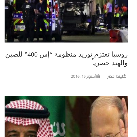
روسيا تعتزم توريد منظومة “إس 400” للصين
والهند حصرياً
ليندا خضر
أكتوبر 15, 2016