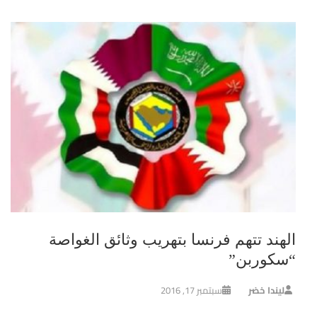
الهند تتهم فرنسا بتهريب وثائق الغواصة
“سكوربن”
ليندا خضر
سبتمبر 17, 2016