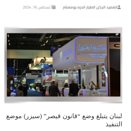
العميد الركن الطيار اندره بومعشر
أغسطس 16, 2024
لبنان يتبلغ وضع “قانون قيصر” (سيزر) موضع
التنفيذ