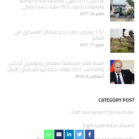
ايدكس 2017 ينهي فعالياته بارقام قياسية
وصفقات تجاوزت 19.3 مليار درهم اماراتي
فبراير 24, 2017
1.57 تريليون دولار حجم الإنفاق العسكري في
العالم
فبراير 17, 2017
اللجنة العليا المنظمة لمعرضي ومؤتمري آيدكس
ونافدكس 2017 تعقد اجتماعها التحضيري الأول.
أغسطس 3, 2016
CATEGORY POST
Golf tournament this summer
Eight badminton players
Backed by international group and community