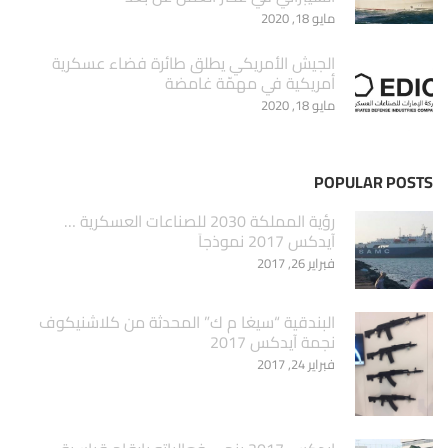
مايو 18, 2020
الجيش الأمريكي يطلق طائرة فضاء عسكرية
أمريكية في مهمّة غامضة
مايو 18, 2020
POPULAR POSTS
‏رؤية المملكة 2030 للصناعات العسكرية …
آيدكس 2017 نموذجاَ
فبراير 26, 2017
البندقية “سيغا م ك” المحدثة من كلاشنيكوف
نجمة آيدكس 2017
فبراير 24, 2017