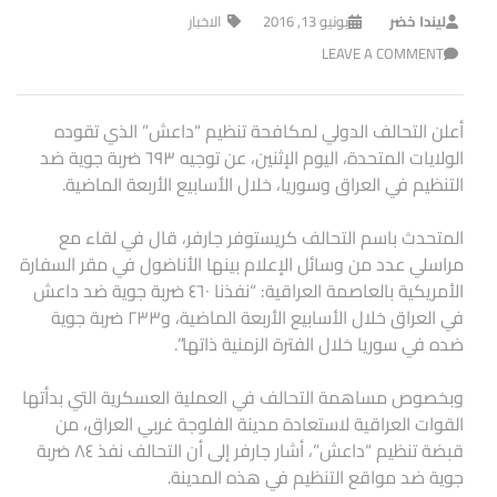
ليندا خضر
يونيو 13, 2016
الاخبار
LEAVE A COMMENT
أعلن التحالف الدولي لمكافحة تنظيم “داعش” الذي تقوده
الولايات المتحدة، اليوم الإثنين، عن توجيه ٦٩٣ ضربة جوية ضد
التنظيم في العراق وسوريا، خلال الأسابيع الأربعة الماضية.
المتحدث باسم التحالف كريستوفر جارفر، قال في لقاء مع
مراسلي عدد من وسائل الإعلام بينها الأناضول في مقر السفارة
الأمريكية بالعاصمة العراقية: “نفذنا ٤٦٠ ضربة جوية ضد داعش
في العراق خلال الأسابيع الأربعة الماضية، و٢٣٣ ضربة جوية
ضده في سوريا خلال الفترة الزمنية ذاتها”.
وبخصوص مساهمة التحالف في العملية العسكرية التي بدأتها
القوات العراقية لاستعادة مدينة الفلوجة غربي العراق، من
قبضة تنظيم “داعش”، أشار جارفر إلى أن التحالف نفذ ٨٤ ضربة
جوية ضد مواقع التنظيم في هذه المدينة.