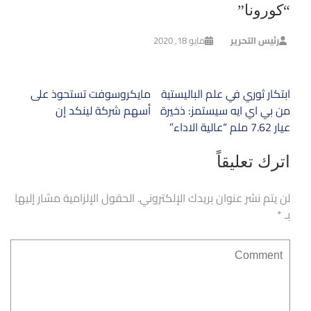
“كورونا”
رئيس التحرير
مايو 18, 2020
تصفّح
ابتكار ثوري في علم الباليستية
مايكروسوفت تستحوذ على
المقالات
من بي اي ايه سيستمز: ذخيرة
أسهم شركة لينكد إن
عيار 7.62 ملم “عالية الاداء”
اترك تعليقاً
لن يتم نشر عنوان بريدك الإلكتروني.
الحقول الإلزامية مشار إليها
بـ
*