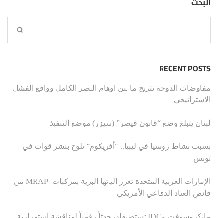
البحث
RECENT POSTS
مفاوضات الدوحة تترنح ما بين اوهام النصر الكامل وواقع الفشل
الاستراتيجي
لبنان يتبلغ وضع “قانون قيصر” (سيزر) موضع التنفيذ
بسبب نشاط روسيا في ليبيا.. “أفريكوم” تلوح بنشر قوات في
تونس
الإمارات العربية المتحدة تعزز الياتها البرية بمركبات MRAP من
فائض العتاد الدفاعي الأمريكي
مايكروسوفت وIDC تستضيفان حدثاً رقمياً لمناقشة استمرارية