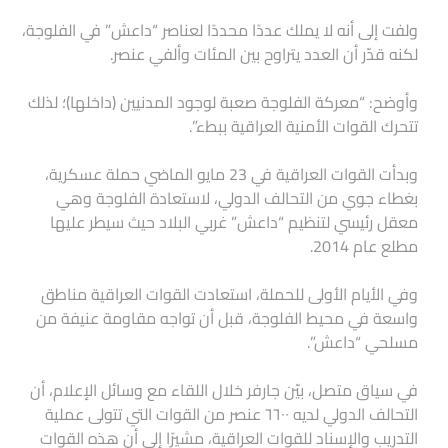
ولفت إلى أنه لا يملك عددًا محددًا لعناصر “داعش” في الفلوجة،
لكنه قدّر أن العدد يتراوح بين المئات وألفي عنصر.
وأوضح: “معركة الفلوجة صعبة لوجود المدنيين (داخلها)؛ لذلك
تتحرك القوات الأمنية العراقية ببطء”.
وبدأت القوات العراقية في 23 مايو الماضي حملة عسكرية،
بغطاء جوي من التحالف الدولي، لاستعادة الفلوجة وهي
معقل رئيسي لتنظيم “داعش” غربي البلاد حيث سيطر عليها
مطلع عام 2014.
وفي الأيام الأولى للحملة، استعادت القوات العراقية مناطق
واسعة في محيط الفلوجة، قبل أن تواجه مقاومة عنيفة من
مسلحي “داعش”.
في سياق متصل، بيّن جارفر خلال اللقاء مع وسائل الإعلام، أن
التحالف الدولي لديه ٦٦٠٠ عنصر من القوات التي تتولى عملية
التدريب والإسناد للقوات العراقية، مشيرًا إلى أن هذه القوات