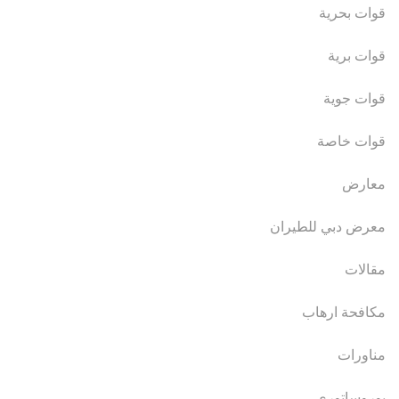
قوات بحرية
قوات برية
قوات جوية
قوات خاصة
معارض
معرض دبي للطيران
مقالات
مكافحة ارهاب
مناورات
يوروساتوري