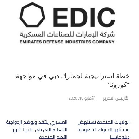
خطة استراتيجية لجمارك دبي في مواجهة
“كورونا”
رئيس التحرير
مايو 18, 2020
تصفّح
الولايات المتحدة تستنهض
العسيري ينتقد ويوضح ازدواجية
المقالات
وسائلها لاحتواء السعودية
المعايير التي بني عليها تقرير
دبلوماسيا
الأمم المتحدة