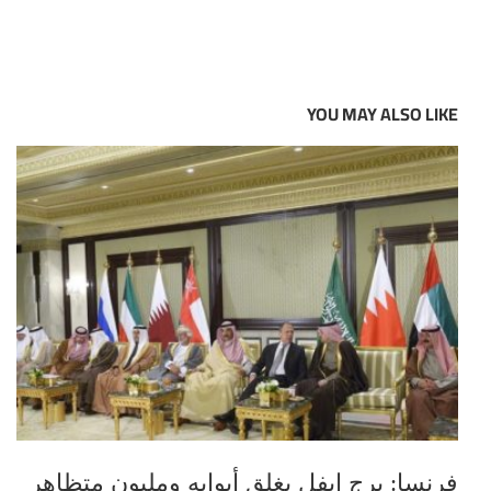
YOU MAY ALSO LIKE
فرنسا: برج إيفل يغلق أبوابه ومليون متظاهر