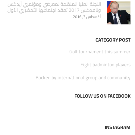
اللجنة العليا المنظمة لمعرضي ومؤتمري آيدكس
ونافدكس 2017 تعقد اجتماعها التحضيري الأول.
أغسطس 3, 2016
CATEGORY POST
Golf tournament this summer
Eight badminton players
Backed by international group and community
FOLLOW US ON FACEBOOK
INSTAGRAM