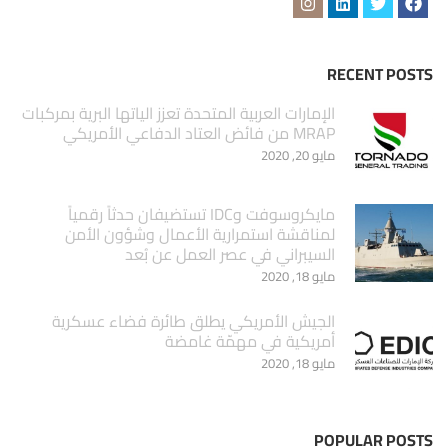
RECENT POSTS
الإمارات العربية المتحدة تعزز الياتها البرية بمركبات
MRAP من فائض العتاد الدفاعي الأمريكي
مايو 20, 2020
مايكروسوفت وIDC تستضيفان حدثاً رقمياً
لمناقشة استمرارية الأعمال وشؤون الأمن
السيبراني في عصر العمل عن بُعد
مايو 18, 2020
الجيش الأمريكي يطلق طائرة فضاء عسكرية
أمريكية في مهمّة غامضة
مايو 18, 2020
POPULAR POSTS