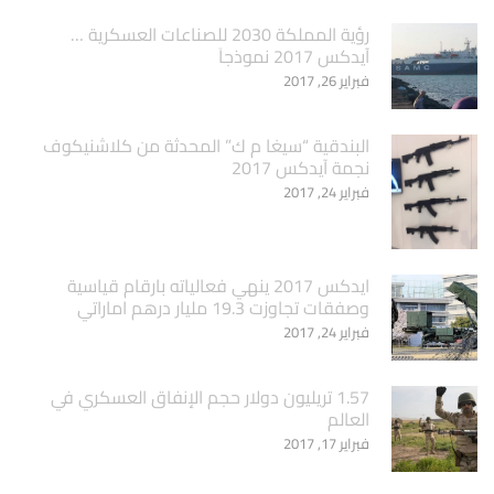
‏رؤية المملكة 2030 للصناعات العسكرية …
آيدكس 2017 نموذجاَ
فبراير 26, 2017
البندقية “سيغا م ك” المحدثة من كلاشنيكوف
نجمة آيدكس 2017
فبراير 24, 2017
ايدكس 2017 ينهي فعالياته بارقام قياسية
وصفقات تجاوزت 19.3 مليار درهم اماراتي
فبراير 24, 2017
1.57 تريليون دولار حجم الإنفاق العسكري في
العالم
فبراير 17, 2017