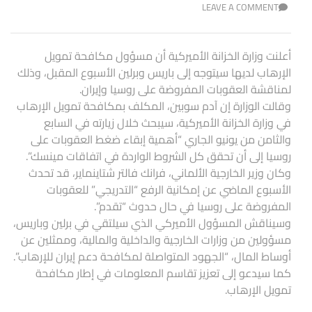
LEAVE A COMMENT
أعلنت وزارة الخزانة الأميركية أن مسؤول مكافحة تمويل
الإرهاب لديها سيتوجه إلى باريس وبرلين الأسبوع المقبل، وذلك
لمناقشة العقوبات المفروضة على روسيا وإيران.
وقالت الوزارة إن آدم سوبين، المكلف بمكافحة تمويل الإرهاب
في وزارة الخزانة الأميركية، سيبحث خلال زيارته في السابع
والثامن من يونيو الجاري “أهمية إبقاء ضغط العقوبات على
روسيا إلى أن تحقق كل الشروط الواردة في اتفاقات مينسك”.
وكان وزير الخارجية الألماني، فرانك فالتر شتاينماير، قد تحدث
الأسبوع الماضي عن إمكانية الرفع “التدريجي” للعقوبات
المفروضة على روسيا في حال حدوث “تقدم”.
وسيناقش المسؤول الأميركي الذي سيلتقي في برلين وباريس،
مسؤولين من وزارات الخارجية والداخلية والمالية، وممثلين عن
أوساط المال، “الجهود المتواصلة لمكافحة دعم إيران للإرهاب”.
كما سيدعو إلى تعزيز تقاسم المعلومات في إطار مكافحة
تمويل الإرهاب.