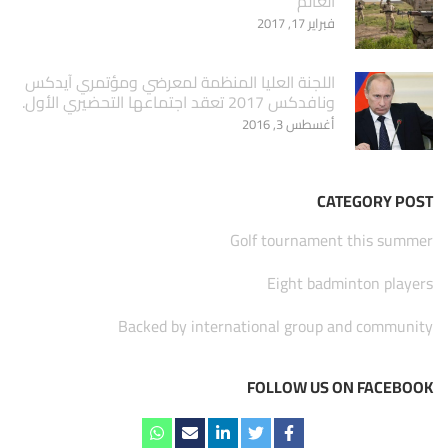
العالم
فبراير 17, 2017
اللجنة العليا المنظمة لمعرضي ومؤتمري آيدكس
ونافدكس 2017 تعقد اجتماعها التحضيري الأول.
أغسطس 3, 2016
CATEGORY POST
Golf tournament this summer
Eight badminton players
Backed by international group and community
FOLLOW US ON FACEBOOK