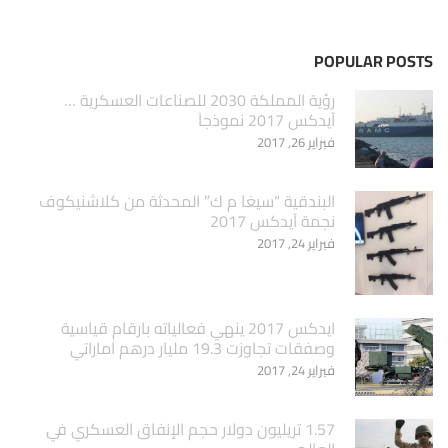
POPULAR POSTS
‏رؤية المملكة 2030 للصناعات العسكرية …
آيدكس 2017 نموذجاَ
فبراير 26, 2017
البندقية “سيغا م ك” المحدثة من كلاشنيكوف
نجمة آيدكس 2017
فبراير 24, 2017
ايدكس 2017 ينهي فعالياته بارقام قياسية
وصفقات تجاوزت 19.3 مليار درهم اماراتي
فبراير 24, 2017
1.57 تريليون دولار حجم الإنفاق العسكري في