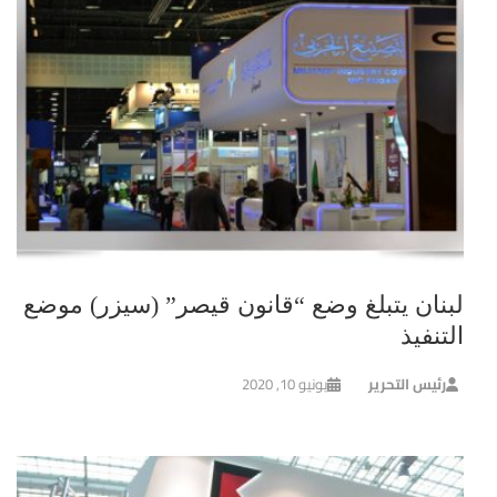
لبنان يتبلغ وضع “قانون قيصر” (سيزر) موضع
التنفيذ
رئيس التحرير
يونيو 10, 2020