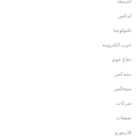
انترسك
ايدكس
تكنولوجيا
حرب الكترونية
دفاع جوي
ديمدكس
سوفكس
شركات
صفقات
فارنبورو