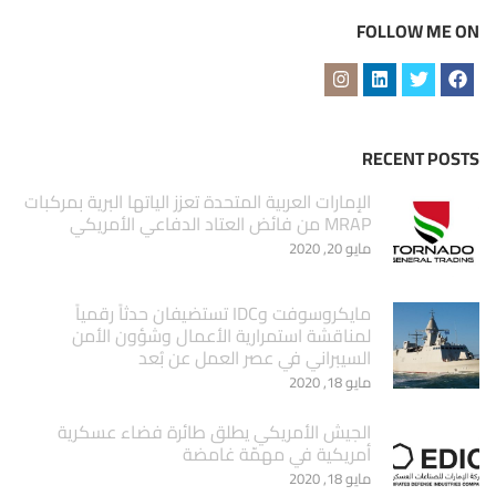
FOLLOW ME ON
RECENT POSTS
الإمارات العربية المتحدة تعزز الياتها البرية بمركبات
MRAP من فائض العتاد الدفاعي الأمريكي
مايو 20, 2020
مايكروسوفت وIDC تستضيفان حدثاً رقمياً
لمناقشة استمرارية الأعمال وشؤون الأمن
السيبراني في عصر العمل عن بُعد
مايو 18, 2020
الجيش الأمريكي يطلق طائرة فضاء عسكرية
أمريكية في مهمّة غامضة
مايو 18, 2020