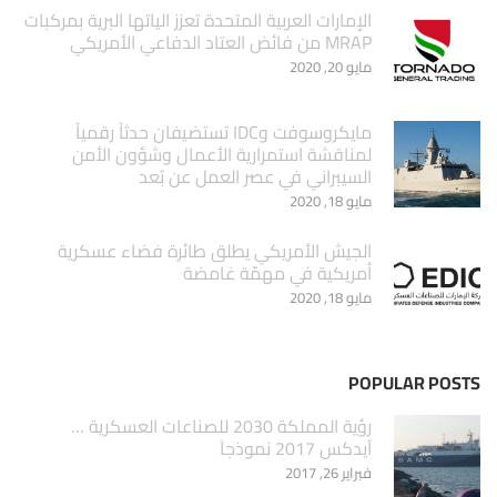
الإمارات العربية المتحدة تعزز الياتها البرية بمركبات
MRAP من فائض العتاد الدفاعي الأمريكي
مايو 20, 2020
مايكروسوفت وIDC تستضيفان حدثاً رقمياً
لمناقشة استمرارية الأعمال وشؤون الأمن
السيبراني في عصر العمل عن بُعد
مايو 18, 2020
الجيش الأمريكي يطلق طائرة فضاء عسكرية
أمريكية في مهمّة غامضة
مايو 18, 2020
POPULAR POSTS
‏رؤية المملكة 2030 للصناعات العسكرية …
آيدكس 2017 نموذجاَ
فبراير 26, 2017