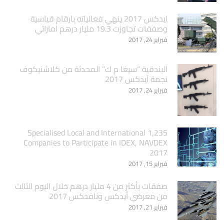
ايدكس 2017 ينهي فعالياته بارقام قياسية
وصفقات تجاوزت 19.3 مليار درهم اماراتي
فبراير 24, 2017
البندقية “سيغا م ك” المحدثة من كلاشنيكوف
نجمة آيدكس 2017
فبراير 24, 2017
1,235 Specialised Local and International
Companies to Participate in IDEX, NAVDEX
2017
فبراير 15, 2017
صفقات بأكثر من 4 مليار درهم خلال اليوم الثالث
من معرضي أيدكس ونافدكس 2017
فبراير 21, 2017