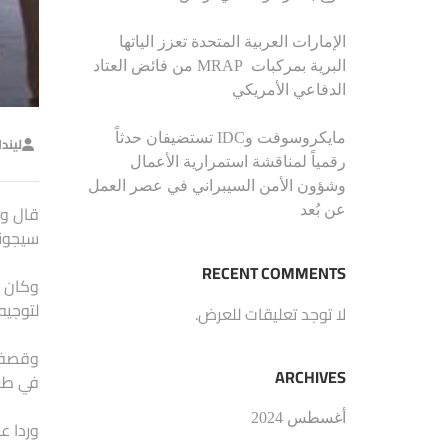
الإمارات العربية المتحدة تعزز الياتها
البرية بمركبات MRAP من فائض العتاد
الدفاعي الأمريكي
مايكروسوفت وIDC تستضيفان حدثاً
ليند
رقمياً لمناقشة استمرارية الأعمال
وشؤون الأمن السيبراني في عصر العمل
قال وز
عن بُعد
سيجوني
RECENT COMMENTS
وكان ا
لتوجيه
لا توجد تعليقات للعرض.
وقصفت 
ARCHIVES
في طرد
أغسطس 2024
وردا ع