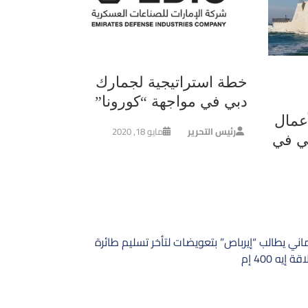
خطة استراتيجية لجمارك
دبي في مواجهة “كورونا”
عمال
رئيس التحرير
مايو 18, 2020
ي في
اني يطالب “إيرباص” بتعويضات لتأخر تسليم طائرة
إيه 400 إم