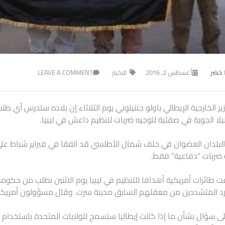
ا خضر
أغسطس 2, 2016
الاخبار
LEAVE A COMMENT
ير الخارجية الإيطالي باولو جنتيلوني يوم الثلاثاء إن بلاده ستدرس أي 
لا الجوية في صقلية لتوجيه ضربات لتنظيم داعش في ليبيا.
لبلدان العضوان في حلف شمال الأطلسي قد اتفقا في فبراير شباط على أ
 ضربات “دفاعية” فقط.
طائرات أمريكية أهدافا للتنظيم في ليبيا يوم الاثنين بطلب من حكو
 المتشددين من معقلهم السابق مدينة سرت. وقال مسؤولون أمريكيون 
لى سؤال بشأن ما إذا كانت إيطاليا ستسمح للولايات المتحدة باستخدام ا