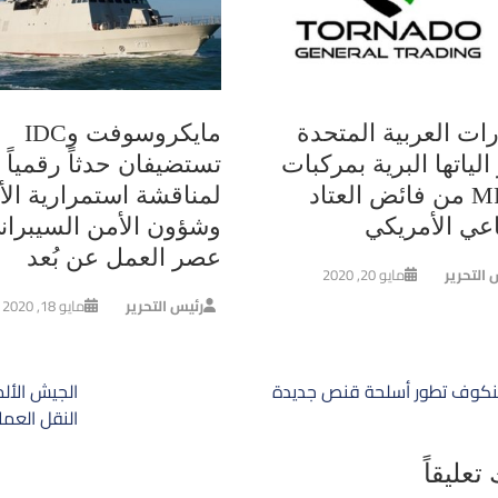
رات العربية المتحدة
مايكروسوفت وIDC
الياتها البرية بمركبات
تستضيفان حدثاً رقمياً
MRAP من فائض العتاد
لمناقشة استمرارية الأ
اعي الأمريكي
وشؤون الأمن السيبران
عصر العمل عن بُعد
 التحرير
مايو 20, 2020
رئيس التحرير
مايو 18, 2020
ح
نكوف تطور أسلحة قنص جديدة
الجيش الألم
الات
النقل العملاقة 
تعليقاً