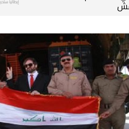
عش
إيطاليا ست