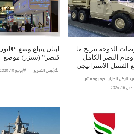
ضات الدوحة تترنح ما
لبنان يتبلغ وضع “قانون
وهام النصر الكامل
قيصر” (سيزر) موضع ال
ع الفشل الاستراتيجي
رئيس التحرير
يونيو 10, 2020
يد الركن الطيار اندره بومعشر
16, 2024