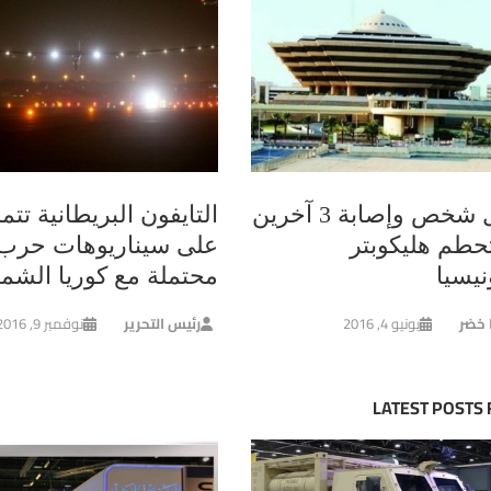
مقتل شخص وإصابة 3 آخرين
التايفون البريطانية تتم
حطم هليكوبتر
على سيناريوهات حرب
نيسيا
محتملة مع كوريا الشما
ا خضر
يونيو 4, 2016
رئيس التحرير
نوفمبر 9, 2016
LATEST POSTS