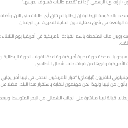
ون (آر.إيه.آي) الرسمي “إذا تم تقديم طلبات فسوف ندرسها.”
صدر بالحكومة الإيطالية إن إيطاليا لم تتلق أي طلبات حتى الآن. وأض
ة الواقعة في شرق صقلية دون الحاجة لتصويت في البرلمان.
ت روبين ماك المتحدثة باسم القيادة الأمريكية في أفريقيا يوم الثلاثاء
لقت.
يجونيلا محطة جوية بحرية أمريكية وقاعدة للقوات الجوية الإيطالية.
 الأمريكية وغيرها من قوات حلف شمال الأطلسي.
 يأتون من ليبيا ولهذا نحن مهتمون للغاية باستقرار هذا البلد.. فضلا عن ا
اليا قبالة ليبيا مباشرة على الجانب الشمالي من البحر المتوسط. ويبعد الطرف الجنوبي لص