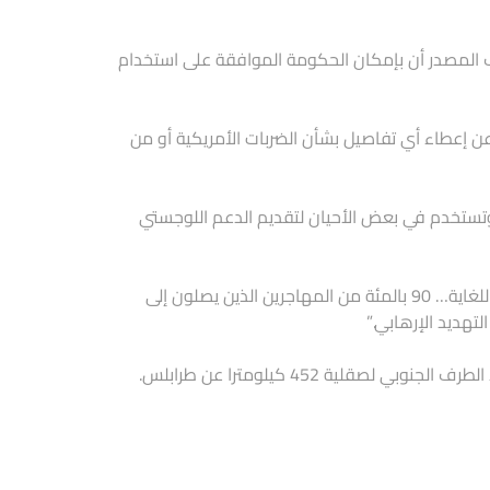
اف المصدر أن بإمكان الحكومة الموافقة على استخدام
 عن إعطاء أي تفاصيل بشأن الضربات الأمريكية أو من
 وتستخدم في بعض الأحيان لتقديم الدعم اللوجستي
وقال جنتيلوني لتلفزيون (آر.إيه.آي) “قرار الأمريكيين التدخل في ليبيا أمر إيجابي للغاية… 90 بالمئة من المهاجرين الذين يصلون إلى
لتهديد الإرهابي.”
قلية 452 كيلومترا عن طرابلس.