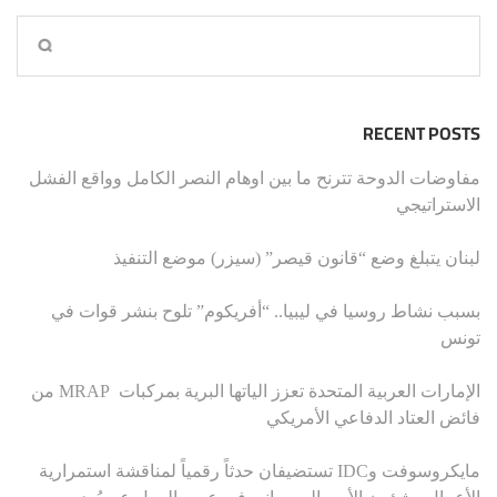
RECENT POSTS
مفاوضات الدوحة تترنح ما بين اوهام النصر الكامل وواقع الفشل
الاستراتيجي
لبنان يتبلغ وضع “قانون قيصر” (سيزر) موضع التنفيذ
بسبب نشاط روسيا في ليبيا.. “أفريكوم” تلوح بنشر قوات في
تونس
الإمارات العربية المتحدة تعزز الياتها البرية بمركبات MRAP من
فائض العتاد الدفاعي الأمريكي
مايكروسوفت وIDC تستضيفان حدثاً رقمياً لمناقشة استمرارية