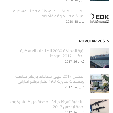
الجيش الأمريكي يطلق طائرة فضاء عسكرية
أمريكية في مهمّة غامضة
مايو 18, 2020
POPULAR POSTS
‏رؤية المملكة 2030 للصناعات العسكرية …
آيدكس 2017 نموذجاَ
فبراير 26, 2017
ايدكس 2017 ينهي فعالياته بارقام قياسية
وصفقات تجاوزت 19.3 مليار درهم اماراتي
فبراير 24, 2017
البندقية “سيغا م ك” المحدثة من كلاشنيكوف
نجمة آيدكس 2017
فبراير 24, 2017