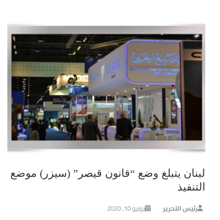
لبنان يتبلغ وضع “قانون قيصر” (سيزر) موضع
التنفيذ
رئيس التحرير
يونيو 10, 2020