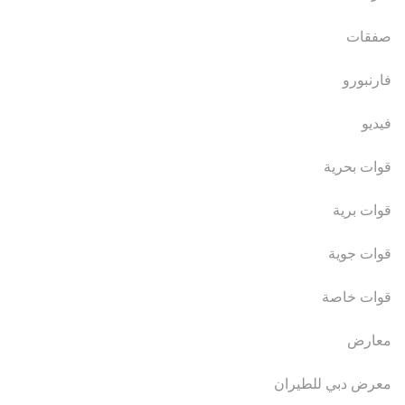
صفقات
فارنبورو
فيديو
قوات بحرية
قوات برية
قوات جوية
قوات خاصة
معارض
معرض دبي للطيران