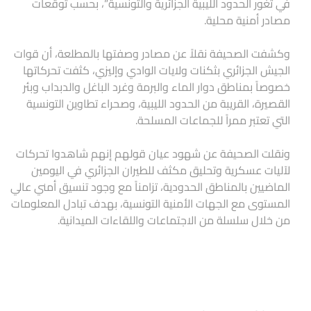
في ثغور الحدود الليبية الجزائرية والتونسية”، بحسب توقعات
مصادر أمنية محلية.
وكشفت الصحيفة نقلاً عن مصادر وصفتها بالمطلعة، أن قوات
الجيش الجزائري بثكنات ولايات الوادي وإليزي، كثفت تحركاتها
خصوصاً بمناطق دوار الماء والبرمة وغرد الباغل والدبداب وبئر
القصيرة، القريبة من الحدود الليبية، وصحراء تطاوين التونسية
التي تعتبر ممراً للجماعات المسلحة.
ونقلت الصحيفة عن شهود عيان قولهم إنهم شاهدوا تحركات
لآليات عسكرية وتحليق مكثف للطيران الجزائري في اليومين
الماضيين بالمناطق الحدودية، تزامناً مع وجود تنسيق أمني عالي
المستوى مع الجهات الأمنية التونسية، بهدف تبادل المعلومات
من خلال سلسلة من الاجتماعات واللقاءات الميدانية.