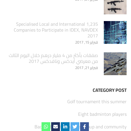
1,235 Specialised Local and International
Companies to Participate in IDEX, NAVDEX
2017
فبراير 15, 2017
صفقات بأكثر من 4 مليار درهم خلال اليوم الثالث
من معرضي أيدكس ونافدكس 2017
فبراير 21, 2017
CATEGORY POST
Golf tournament this summer
Eight badminton players
Backed by international group and community