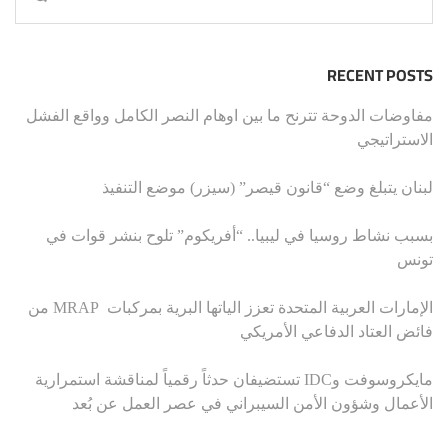
RECENT POSTS
مفاوضات الدوحة تترنح ما بين اوهام النصر الكامل وواقع الفشل
الاستراتيجي
لبنان يتبلغ وضع “قانون قيصر” (سيزر) موضع التنفيذ
بسبب نشاط روسيا في ليبيا.. “أفريكوم” تلوح بنشر قوات في
تونس
الإمارات العربية المتحدة تعزز الياتها البرية بمركبات MRAP من
فائض العتاد الدفاعي الأمريكي
مايكروسوفت وIDC تستضيفان حدثاً رقمياً لمناقشة استمرارية
الأعمال وشؤون الأمن السيبراني في عصر العمل عن بُعد