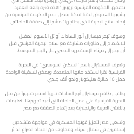
وقال متحدث باسم شركة (دي.سي.إن.إس) لبناء السفن التي
تدعمها الحكومة الفرنسية لرويترز “هذه فترة بالغة التعقيد
يشوبها الغموض لكننا تمكنا بفضل دعم الحكومة الفرنسية من
إيجاد سلاح البحرية الذي يحتاجها” مشيرا إلى صفقة الحاملتين.
وسوف تبحر ميسترال أنور السادات أوائل الأسبوع المقبل
للانضمام إلى مناورات مشتركة مع سلاح البحرية الفرنسي قبل
أن تبحر إلى ميناء الإسكندرية المصري على البحر المتوسط.
وتعرف الميسترال باسم “السكين السويسري” في البحرية
الفرنسية نظرا لاستخداماتها المتعددة. ويمكن للسفينة الواحدة
حمل 16 طائرة هليكوبتر ونحو ألف جندي.
وتلقى طاقم ميسترال أنور السادات تدريباً استمر شهوراً من قبل
البحرية الفرنسية على عمل الحاملة التي أعيد تجهيزها بتعليمات
باللغتين العربية والإنجليزية بعد إتمام الصفقة مع مصر.
وتسعى مصر لتعزيز قوتها العسكرية في مواجهة متشددين
إسلاميين في شمال سيناء ومخاوف من امتداد الصراع الدائر