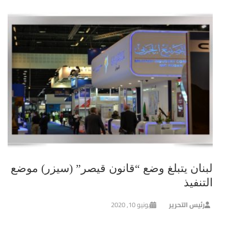
لبنان يتبلغ وضع “قانون قيصر” (سيزر) موضع
التنفيذ
رئيس التحرير
يونيو 10, 2020