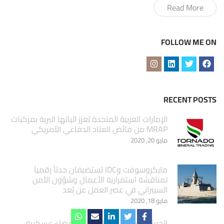
Read More
FOLLOW ME ON
RECENT POSTS
الإمارات العربية المتحدة تعزز الياتها البرية بمركبات
MRAP من فائض العتاد الدفاعي الأمريكي
مايو 20, 2020
مايكروسوفت وIDC تستضيفان حدثاً رقمياً
لمناقشة استمرارية الأعمال وشؤون الأمن
السيبراني في عصر العمل عن بُعد
مايو 18, 2020
الجيش الأمريكي يطلق طائرة فضاء عسكرية