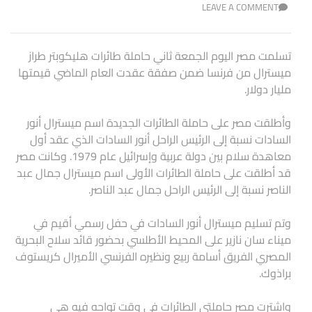
LEAVE A COMMENT
تسلمت مصر اليوم الجمعة ثاني حاملة طائرات هليكوبتر طراز
ميسترال من فرنسا ضمن صفقة عقدت العام الماضي قيمتها
مليار دولار.
وأطلقت مصر على حاملة الطائرات الجديدة اسم ميسترال أنور
السادات نسبة إلى الرئيس الراحل أنور السادات الذي عقد أول
معاهدة سلام بين دولة عربية وإسرائيل عام 1979. وكانت مصر
قد أطلقت على حاملة الطائرات الأولى اسم ميسترال جمال عبد
الناصر نسبة إلى الرئيس الراحل جمال عبد الناصر.
وتم تسليم ميسترال أنور السادات في حفل رسمي أقيم في
ميناء سان نازير على المحيط الأطلسي بحضور قائد سلاح البحرية
المصري الفريق أسامة ربيع ونظيره الفرنسي الأميرال كريستوف
براذوك.
واشترت مصر حاملتي الطائرات في وقت تواجه فيه هي