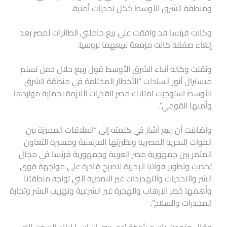
ومنطقة الشرق الأوسط ككل تحديات أمنية.
وكانت فرنسا قد وافقت على بيع حاملتي الطائرات لمصر بعد
إلغاء صفقة كانت مزمعة لبيعهما لروسيا.
ونقلت وكالة أنباء الشرق الأوسط قول ربيع خلال حفل تسلم
ميسترال أنور السادات “الأخطار المختلفة في منطقة الشرق
الأوسط استوجبت امتلاك مصر القدرات اللازمة لحماية مواردها
وأمنها القومي”.
وأضافت أن ربيع أشار في كلمته إلى “العلاقات المميزة بين
القوات البحرية المصرية ونظيرتها الفرنسية ومسيرة التعاون
المثمر بين جمهورية مصر العربية وجمهورية فرنسا في مجال
تحديث وتطوير قواتنا البحرية لتصبح قادرة على مواجهة قوى
الشر والتحديات والتهديدات غير النمطية التي تواجه منطقتنا
وأهمها خَطر الاٍرهاب والهجرة غير الشرعية وتهريب البشر وتجارة
المخدرات والسلاح”.